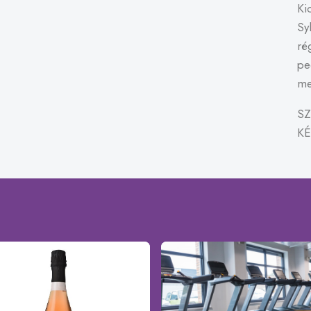
Ki
Sy
ré
pe
me
SZ
KÉ