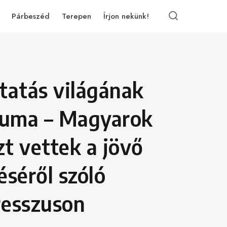
Párbeszéd
Terepen
Írjon nekünk!
tatás világának
euma – Magyarok
szt vettek a jövő
éséről szóló
esszuson