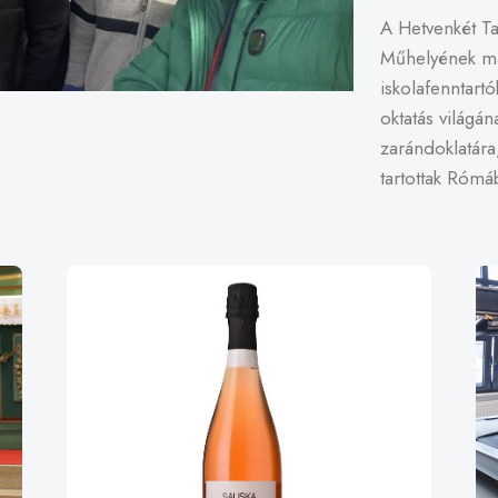
A Hetvenkét T
Műhelyének ma
iskolafenntartó
oktatás világán
zarándoklatára
tartottak Rómá