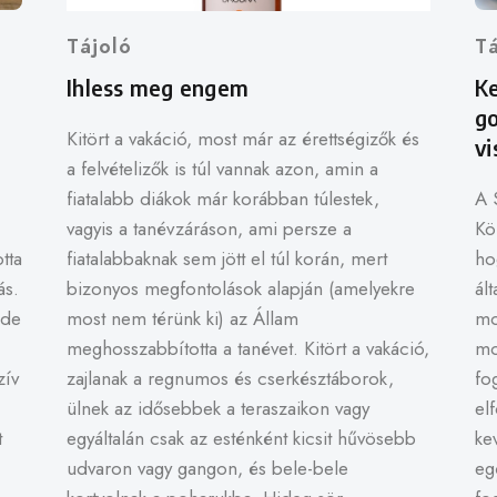
tájoló
t
Ihless meg engem
Ke
go
Kitört a vakáció, most már az érettségizők és
vi
a felvételizők is túl vannak azon, amin a
fiatalabb diákok már korábban túlestek,
A 
vagyis a tanévzáráson, ami persze a
Kö
tta
fiatalabbaknak sem jött el túl korán, mert
ho
ás.
bizonyos megfontolások alapján (amelyekre
ál
 de
most nem térünk ki) az Állam
mo
meghosszabbította a tanévet. Kitört a vakáció,
mo
zív
zajlanak a regnumos és cserkésztáborok,
fo
ülnek az idősebbek a teraszaikon vagy
el
t
egyáltalán csak az esténként kicsit hűvösebb
kev
udvaron vagy gangon, és bele-bele
eg