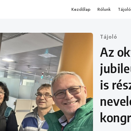
Kezdőlap
Rólunk
Tájoló
tájoló
Az ok
jubil
is ré
nevel
kongr