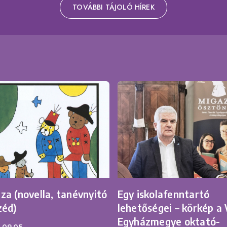
TOVÁBBI TÁJOLÓ HÍREK
za (novella, tanévnyitó
Egy iskolafenntartó
zéd)
lehetőségei – körkép a 
Egyházmegye oktató-
.09.05.