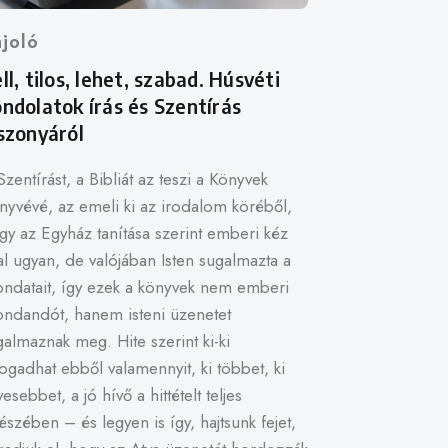
ájoló
ll, tilos, lehet, szabad. Húsvéti
ndolatok írás és Szentírás
szonyáról
Szentírást, a Bibliát az teszi a Könyvek
nyvévé, az emeli ki az irodalom köréből,
gy az Egyház tanítása szerint emberi kéz
tal ugyan, de valójában Isten sugalmazta a
ndatait, így ezek a könyvek nem emberi
ndandót, hanem isteni üzenetet
galmaznak meg. Hite szerint ki-ki
fogadhat ebből valamennyit, ki többet, ki
esebbet, a jó hívő a hittételt teljes
észében – és legyen is így, hajtsunk fejet,