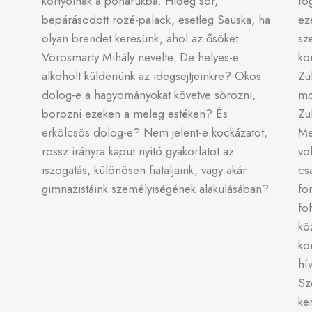
kortyolnak a poharukba. Hideg sör,
fo
bepárásodott rozé-palack, esetleg Sauska, ha
ez
olyan brendet keresünk, ahol az ősöket
sz
Vörösmarty Mihály nevelte. De helyes-e
ko
alkoholt küldenünk az idegsejtjeinkre? Okos
Zu
dolog-e a hagyományokat követve sörözni,
mo
borozni ezeken a meleg estéken? És
Zu
erkölcsös dolog-e? Nem jelent-e kockázatot,
Me
rossz irányra kaput nyitó gyakorlatot az
vo
iszogatás, különösen fiataljaink, vagy akár
cs
gimnazistáink személyiségének alakulásában?
fo
fo
kö
ko
hí
Sz
ke