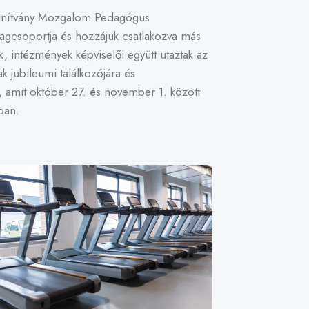
anítvány Mozgalom Pedagógus
gcsoportja és hozzájuk csatlakozva más
k, intézmények képviselői együtt utaztak az
ak jubileumi találkozójára és
, amit október 27. és november 1. között
ban.