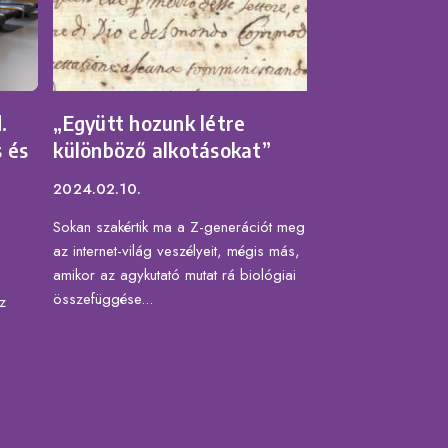
.
„Együtt hozunk létre
 és
különböző alkotásokat”
2024.02.10.
Sokan szakértik ma a Z-generációt meg
az internet-világ veszélyeit, mégis más,
amikor az agykutató mutat rá biológiai
összefüggése...
z