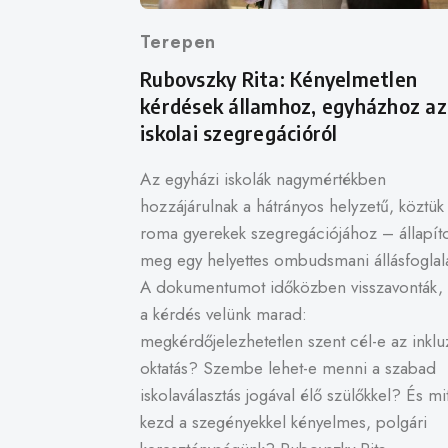
terepen
Rubovszky Rita: Kényelmetlen
kérdések államhoz, egyházhoz az
iskolai szegregációról
Az egyházi iskolák nagymértékben
hozzájárulnak a hátrányos helyzetű, köztük
roma gyerekek szegregációjához – állapíto
meg egy helyettes ombudsmani állásfoglal
A dokumentumot időközben visszavonták,
a kérdés velünk marad:
megkérdőjelezhetetlen szent cél-e az inklu
oktatás? Szembe lehet-e menni a szabad
iskolaválasztás jogával élő szülőkkel? És mi
kezd a szegényekkel kényelmes, polgári