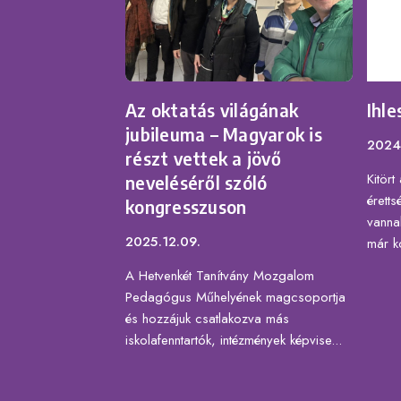
Az oktatás világának
Ihl
jubileuma – Magyarok is
2024
részt vettek a jövő
Kitör
neveléséről szóló
éretts
kongresszuson
vanna
2025.12.09.
már ko
A Hetvenkét Tanítvány Mozgalom
Pedagógus Műhelyének magcsoportja
és hozzájuk csatlakozva más
iskolafenntartók, intézmények képvise...