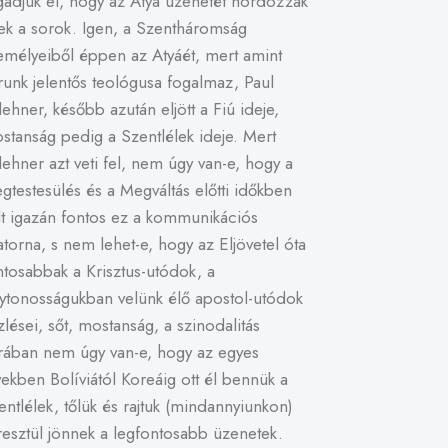
gadjuk el, hogy az Atya üzenetét hordozzák
ek a sorok. Igen, a Szentháromság
emélyeiből éppen az Atyáét, mert amint
runk jelentős teológusa fogalmaz, Paul
lehner, később azután eljött a Fiú ideje,
stanság pedig a Szentlélek ideje. Mert
lehner azt veti fel, nem úgy van-e, hogy a
gtestesülés és a Megváltás előtti időkben
lt igazán fontos ez a kommunikációs
atorna, s nem lehet-e, hogy az Eljövetel óta
ntosabbak a Krisztus-utódok, a
lytonosságukban velünk élő apostol-utódok
zlései, sőt, mostanság, a szinodalitás
rában nem úgy van-e, hogy az egyes
vekben Bolíviától Koreáig ott él bennük a
entlélek, tőlük és rajtuk (mindannyiunkon)
resztül jönnek a legfontosabb üzenetek.