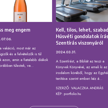
ess meg engem
Kell, tilos, lehet, szabad
Húsvéti gondolatok írás
.07.06.
Szentírás viszonyáról
t a vakáció, most már az
2024.03.31.
égizők és a felvételizők is túl
k azon, amin a fiatalabb diákok
A Szentírást, a Bibliát az teszi a
rábban túlestek, va...
Könyvek Könyvévé, az emeli ki az
irodalom köréből, hogy az Egyhá
tanítása szerint emberi kéz á...
SZERZŐ: VALACZKA ANDRÁS
KÉP: portfolio.hu