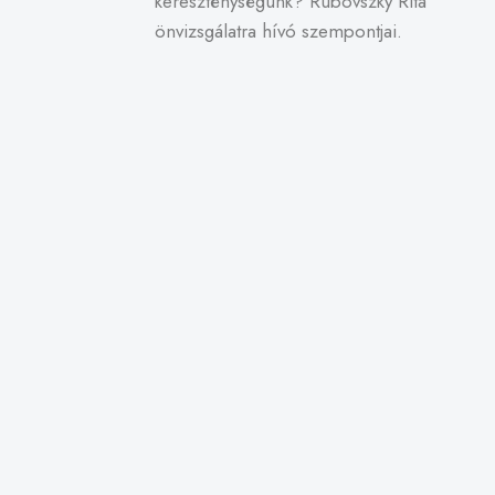
kereszténységünk? Rubovszky Rita
önvizsgálatra hívó szempontjai.