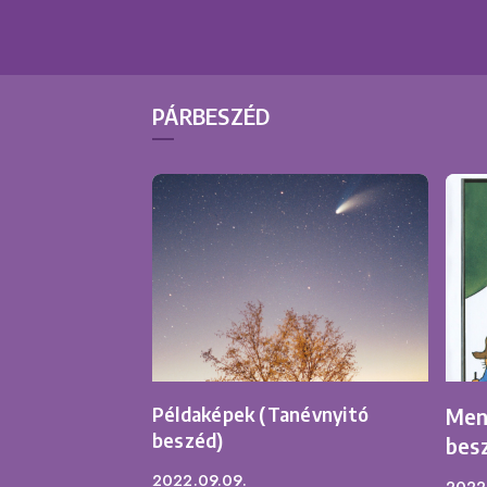
PÁRBESZÉD
Példaképek (Tanévnyitó
Men
beszéd)
bes
2022.09.09.
2022