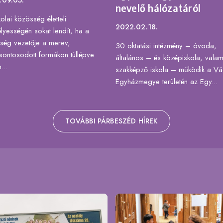
nevelő hálózatáról
olai közösség életteli
2022.02.18.
lyességén sokat lendít, ha a
ség vezetője a merev,
30 oktatási intézmény – óvoda,
ontosodott formákon túllépve
általános – és középiskola, valam
...
szakképző iskola – működik a Vá
Egyházmegye területén az Egy...
TOVÁBBI PÁRBESZÉD HÍREK