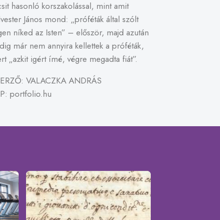
csit hasonló korszakolással, mint amit
lvester János mond: „próféták által szólt
gen níked az Isten” – először, majd azután
dig már nem annyira kellettek a próféták,
rt „azkit igért ímé, végre megadta fiát”.
ERZŐ: VALACZKA ANDRÁS
P: portfolio.hu