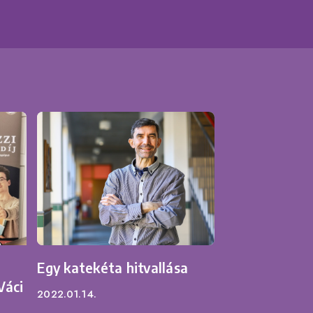
Egy katekéta hitvallása
Váci
2022.01.14.