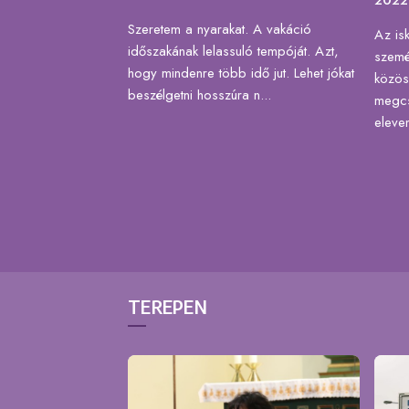
Szeretem a nyarakat. A vakáció
Az isk
időszakának lelassuló tempóját. Azt,
szemé
hogy mindenre több idő jut. Lehet jókat
közös
beszélgetni hosszúra n...
megcs
eleven
TEREPEN