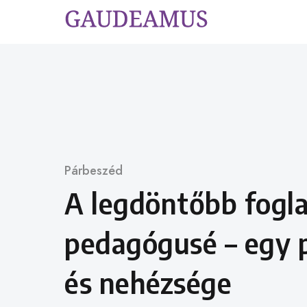
Skip
to
content
Category
Párbeszéd
A legdöntőbb fogla
pedagógusé – egy 
és nehézsége