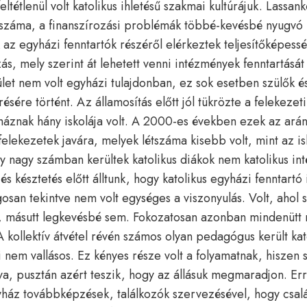
tétlenül volt katolikus ihletésű szakmai kultúrájuk. Lassan
ák száma, a finanszírozási problémák többé-kevésbé nyugvó
k az egyházi fenntartók részéről elérkeztek teljesítőképess
s, mely szerint át lehetett venni intézmények fenntartását 
et nem volt egyházi tulajdonban, ez sok esetben szülők é
sére történt. Az államosítás előtt jól tükrözte a felekezet
háznak hány iskolája volt. A 2000-es években ezek az ará
 felekezetek javára, melyek létszáma kisebb volt, mint az i
y nagy számban kerültek katolikus diákok nem katolikus i
s késztetés előtt álltunk, hogy katolikus egyházi fenntartó 
gosan tekintve nem volt egységes a viszonyulás. Volt, ahol 
t, másutt legkevésbé sem. Fokozatosan azonban mindenütt 
A kollektív átvétel révén számos olyan pedagógus került kat
 nem vallásos. Ez kényes része volt a folyamatnak, hiszen 
va, pusztán azért teszik, hogy az állásuk megmaradjon. Er
yház továbbképzések, találkozók szervezésével, hogy csal