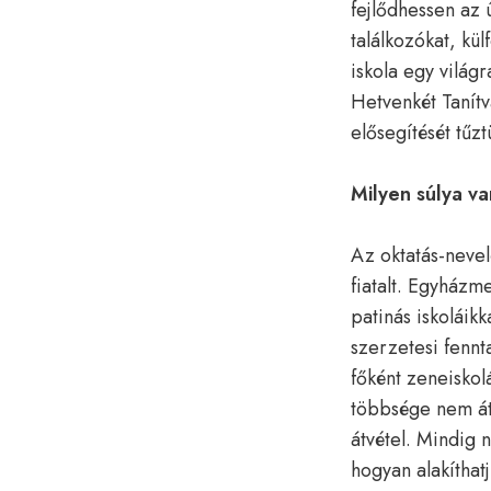
fejlődhessen az
találkozókat, kü
iskola egy világr
Hetvenkét Tanít
elősegítését tűztü
Milyen súlya v
Az oktatás-nevel
fiatalt. Egyház
patinás iskoláik
szerzetesi fennt
főként zeneiskol
többsége nem átv
átvétel. Mindig 
hogyan alakíthat