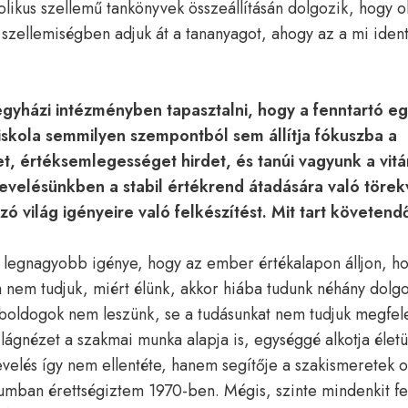
olikus szellemű tankönyvek összeállításán dolgozik, hogy o
 szellemiségben adjuk át a tananyagot, ahogy az a mi iden
gyházi intézményben tapasztalni, hogy a fenntartó eg
 iskola semmilyen szempontból sem állítja fókuszba a
t, értéksemlegességet hirdet, és tanúi vagyunk a vit
evelésünkben a stabil értékrend átadására való törek
zó világ igényeire való felkészítést. Mit tart követe
 legnagyobb igénye, hogy az ember értékalapon álljon, ho
a nem tudjuk, miért élünk, akkor hiába tudunk néhány dolgo
 boldogok nem leszünk, se a tudásunkat nem tudjuk megfel
ilágnézet a szakmai munka alapja is, egységgé alkotja életü
velés így nem ellentéte, hanem segítője a szakismeretek o
umban érettségiztem 1970-ben. Mégis, szinte mindenkit fe