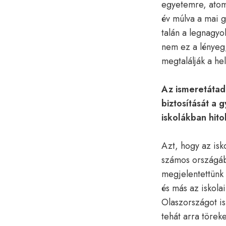
egyetemre, atomf
év múlva a mai g
talán a legnagyo
nem ez a lényeg
megtalálják a hel
Az ismeretátad
biztosítását a 
iskolákban hito
Azt, hogy az isko
számos országába
megjelentettünk 
és más az iskolai
Olaszországot is
tehát arra törek