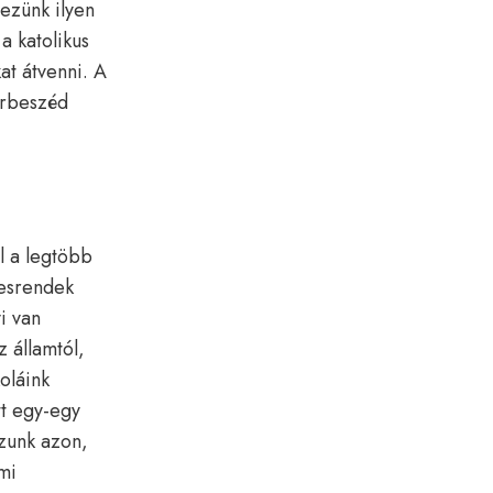
ezünk ilyen
a katolikus
at átvenni. A
árbeszéd
?
el a legtöbb
tesrendek
i van
 államtól,
oláink
tt egy-egy
ozunk azon,
mi