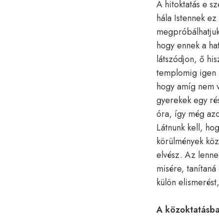
A hitoktatás e sz
hála Istennek ez
megpróbálhatjuk k
hogy ennek a hat
látszódjon, ő hisz
templomig igen h
hogy amíg nem vol
gyerekek egy rész
óra, így még azo
Látnunk kell, h
körülmények közö
elvész. Az lenne
misére, tanítaná 
külön elismerést
A közoktatásba 