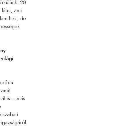
közülünk. 20
látni, ami
alamihez, de
épességek
ény
világi
 Európa
 amit
ál is – más
e
em szabad
 igazságáról.