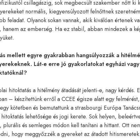
izikustól csillagászig, sok megbecsült szakember nőtt ki 
yerekeket normális, kiegyensúlyozott felnőttnek szeretném 
bb feladat. Olyanok sokan vannak, akik kiválóan értenek v
, hanem az emberség. Ha ez stabil, abban mindezek a k
yüket.
ás mellett egyre gyakrabban hangsúlyozzák a hitélm
gyerekeknek. Lát-e erre jó gyakorlatokat egyházi vagy 
ktatóknál?
lai hitoktatás a hitélmény átadását jelenti-e, nagy kérdés.
n – készítettünk erről a CCEE égisze alatt egy felmérést,
egy kötetben és bemutattunk a strasbourgi Európa Tanácsn
 hitoktatás lehetősége és jogi kerete. Sok helyen, beleértv
, plurális és semleges módon kell tanítani a hittant. Ott n
edni, hogy meggyőzzék a gyereket az átadott hitismeretek