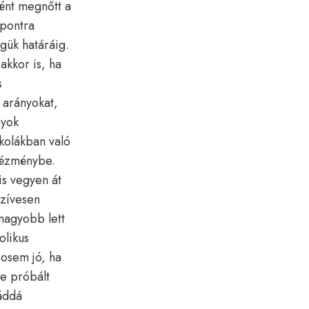
ként megnőtt a
 pontra
égük határáig.
akkor is, ha
s
i arányokat,
nyok
skolákban való
ntézménybe.
is vegyen át
szívesen
nagyobb lett
olikus
sosem jó, ha
re próbált
áddá