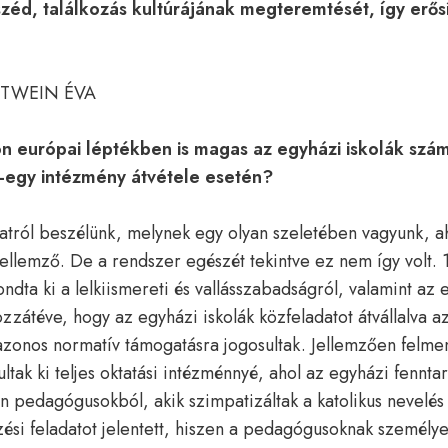
széd, találkozás kultúrájának megteremtését, így erős
TTWEIN ÉVA
 európai léptékben is magas az egyházi iskolák szám
y-egy intézmény átvétele esetén?
atról beszélünk, melynek egy olyan szeletében vagyunk, a
 jellemző. De a rendszer egészét tekintve ez nem így volt.
ondta ki a lelkiismereti és vallásszabadságról, valamint az
ozzátéve, hogy az egyházi iskolák közfeladatot átvállalva az
azonos normatív támogatásra jogosultak. Jellemzően felme
ltak ki teljes oktatási intézménnyé, ahol az egyházi fennta
yan pedagógusokból, akik szimpatizáltak a katolikus nevelés
ési feladatot jelentett, hiszen a pedagógusoknak személye