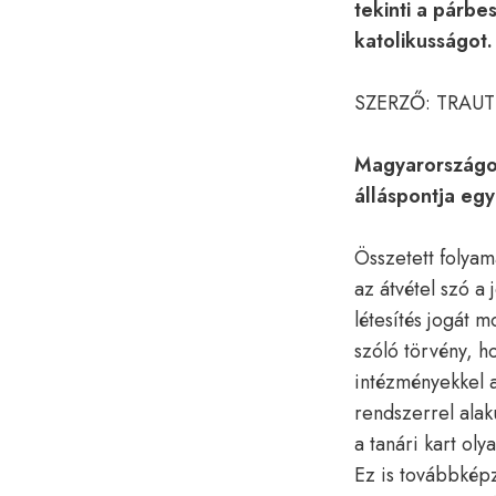
tekinti a párbe
katolikusságot.
SZERZŐ: TRAU
Magyarországon
álláspontja eg
Összetett folyam
az átvétel szó a
létesítés jogát m
szóló törvény, h
intézményekkel 
rendszerrel alaku
a tanári kart ol
Ez is továbbképz