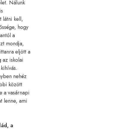
élet. Nálunk
is
látni kell,
lőssége, hogy
tantól a
azt mondja,
tanra eljött a
 az iskolai
kihívás.
ényben nehéz
bbi között
e a vasárnapi
at lenne, ami
lád, a