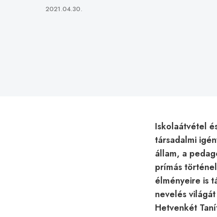
Published
2021.04.30.
on
Iskolaátvétel 
társadalmi igén
állam, a pedag
prímás történe
élményeire is 
nevelés világát
Hetvenkét Tan