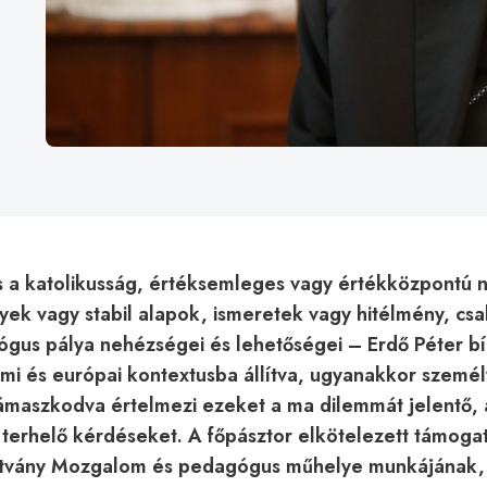
és a katolikusság, értéksemleges vagy értékközpontú 
yek vagy stabil alapok, ismeretek vagy hitélmény, cs
ógus pálya nehézségei és lehetőségei – Erdő Péter b
lmi és európai kontextusba állítva, ugyanakkor szemé
támaszkodva értelmezi ezeket a ma dilemmát jelentő, 
 terhelő kérdéseket. A főpásztor elkötelezett támoga
ítvány Mozgalom és pedagógus műhelye munkájának, 