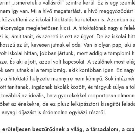
erint „ismeretek a vallásról” szintre kerül. Ez is egy szeml
 nem így van. Mi a hívő magatartást, a hívő meggyőződést 
özvetíteni az iskolai hitoktatás keretében is. Azonban azt 
ékonysága meglehetősen kicsi. A hitoktatónak nagy a fele
i is, amit tanít, és szereti is ezt az ügyet. De az iskolai hit
osszú az út, kevesen jutnak el oda. Van is olyan pap, aki 
t iskolai hittan, jobban jártunk, mert addig a templomi hit
e. És aki eljött, azzal volt kapcsolat. A szülőnek most elég
k sem jutnak el a templomig, akik korábban igen. Ez nagy 
ogy a hitoktató helyzete mennyire nem könnyű. Sok intézm
tt tanítanak, ingáznak iskolák között, és tárgyuk súlya a tö
 továbbá az ideális, ha a gyerekekkel csoportosan elmenn
őket az énekekre, de ez plusz lelkipásztori kisegítői felad
, anyagi díjazást is érdemelne egyházi részről.
erőteljesen beszűrődnek a világ, a társadalom, a csa