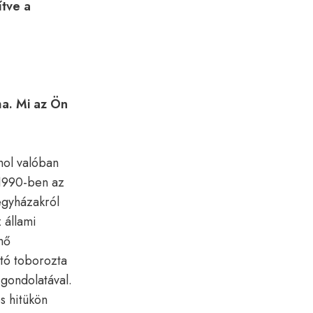
ítve a
a. Mi az Ön
hol valóban
 1990-ben az
 egyházakról
 állami
nő
rtó toborozta
 gondolatával.
s hitükön