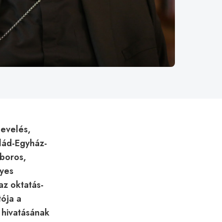
nevelés,
alád-Egyház-
íboros,
lyes
az oktatás-
tója a
hivatásának