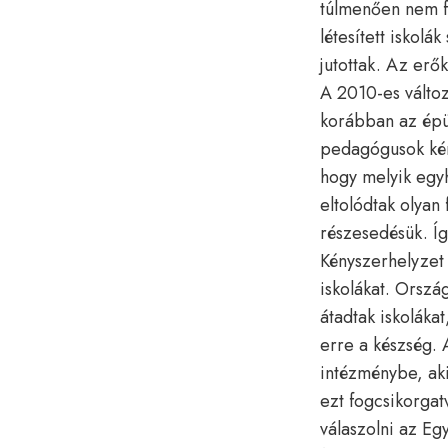
túlmenően nem fel
létesített iskol
jutottak. Az erő
A 2010-es változá
korábban az épül
pedagógusok kéré
hogy melyik egy
eltolódtak olyan
részesedésük. Íg
Kényszerhelyzet é
iskolákat. Orszá
átadtak iskoláka
erre a készség. 
intézménybe, aki
ezt fogcsikorgat
válaszolni az Eg