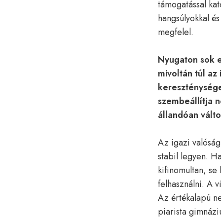
támogatással kat
hangsúlyokkal és
megfelel.
Nyugaton sok e
mivoltán túl az
kereszténysége
szembeállítja n
állandóan válto
Az igazi valóság
stabil legyen. H
kifinomultan, se
felhasználni. A v
Az értékalapú ne
piarista gimnázi