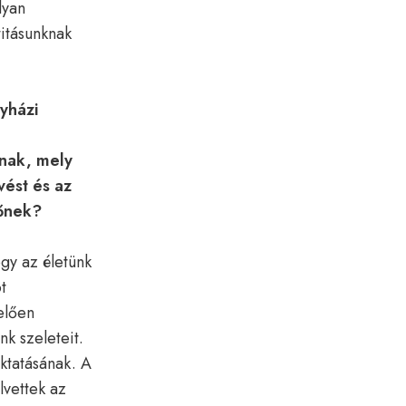
lyan
titásunknak
yházi
ának, mely
vést és az
ndőnek?
gy az életünk
t
elően
nk szeleteit.
ktatásának. A
lvettek az