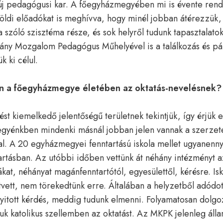
 új pedagógusi kar. A főegyházmegyében mi is évente rend
lföldi előadókat is meghívva, hogy minél jobban átérezzük, 
a szóló szisztéma része, és sok helyről tudunk tapasztalatok
vány Mozgalom Pedagógus Műhelyével is a találkozás és p
k ki célul.
an a főegyházmegye életében az oktatás-nevelésnek
ést kiemelkedő jelentőségű területnek tekintjük, így érjük 
megyénkben mindenki másnál jobban jelen vannak a szerze
kal. A 20 egyházmegyei fenntartású iskola mellet ugyanenny
artásban. Az utóbbi időben vettünk át néhány intézményt az
ákat, néhányat magánfenntartótól, egyesülettől, kérésre. Isk
ett, nem törekedtünk erre. Általában a helyzetből adódo
nyitott kérdés, meddig tudunk elmenni. Folyamatosan dolg
juk katolikus szellemben az oktatást. Az MKPK jelenleg álla