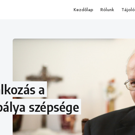
Kezdőlap
Rólunk
Tájoló
lkozás a
pálya szépsége