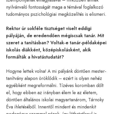
szempontjának elhagyásával – miközben annak
nyilvánvaló fontosságát maga a témával foglalkozó
tudományos pszichológiai megközelítés is elismeri.
Rektor úr sokféle tisztséget viselt eddigi
pályáján, de eredendően mégiscsak tanár. Mit
szeret a tanításban? Voltak-e tanár-példaképei
iskolás diákként, középiskolásként, akik
formálták a hivatástudatát?
Hogyne lettek volna! A mi pályánk döntően mester-
tanítvány alapon öröklődik – ezért is olyan nehéz
egyébként megreformálni. Tízéves koromban dőlt
el, hogy ebben az irányban élem le az életem,
döntően általános iskolai magyartanárom, Tárnoky
Éva ihletéséből. Innentől mindent és mindenkit