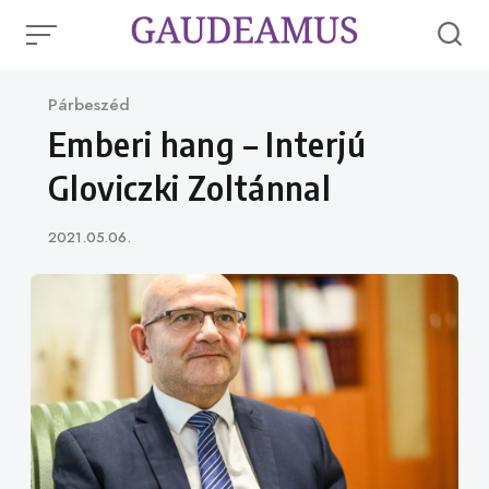
Skip
to
content
Category
Párbeszéd
Emberi hang – Interjú
Gloviczki Zoltánnal
Published
2021.05.06.
on