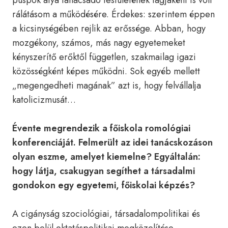
püspök atya tanácsadó testületének tagjaként is volt
rálátásom a működésére. Érdekes: szerintem éppen
a kicsinységében rejlik az erőssége. Abban, hogy
mozgékony, számos, más nagy egyetemeket
kényszerítő erőktől független, szakmailag igazi
közösségként képes működni. Sok egyéb mellett
„megengedheti magának” azt is, hogy felvállalja
katolicizmusát…
Évente megrendezik a főiskola romológiai
konferenciáját. Felmerült az idei tanácskozáson
olyan eszme, amelyet kiemelne? Egyáltalán:
hogy látja, csakugyan segíthet a társadalmi
gondokon egy egyetemi, főiskolai képzés?
A cigányság szociológiai, társadalompolitikai és