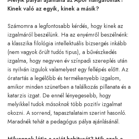
Melyik pályát ajánlaná az Apor hallgatóinak?
Kinek való az egyik, kinek a másik?
Számomra a legfontosabb kérdés, hogy kinek az
izgalmáról beszélünk. Ha az enyémről beszélnénk:
a klasszika filológia intellektuális bizsergés inkább
(nem vagyok őrült tudós tipus), a bűvészkedés
izgalma, hogy negyven év színpadi szereplés után
is nyilván izgulok valamelyest egy fellépés előtt. Az
óratartás a legélőbb és termékenyebb izgalom,
amikor minden szünetben a találkozás pillanata és a
katarzis izgat. De ennél lényegesebb, hogy
melyikkel tudok
másoknak
több pozitív izgalmat
okozni. A sorrend, tapasztalataim szerint hasonló.
Maradnék tehát a pedagógus pálya ajánlásánál.