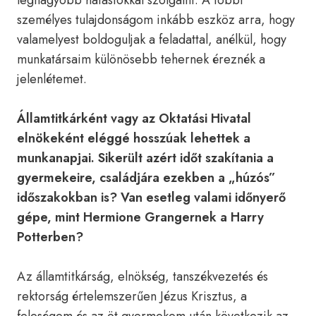
legnagyobb hatásfokkal szolgálni. A többi
személyes tulajdonságom inkább eszköz arra, hogy
valamelyest boldoguljak a feladattal, anélkül, hogy
munkatársaim különösebb tehernek éreznék a
jelenlétemet.
Államtitkárként vagy az Oktatási Hivatal
elnökeként eléggé hosszúak lehettek a
munkanapjai. Sikerült azért időt szakítania a
gyermekeire, családjára ezekben a „húzós”
időszakokban is? Van esetleg valami időnyerő
gépe, mint Hermione Grangernek a Harry
Potterben?
Az államtitkárság, elnökség, tanszékvezetés és
rektorság értelemszerűen Jézus Krisztus, a