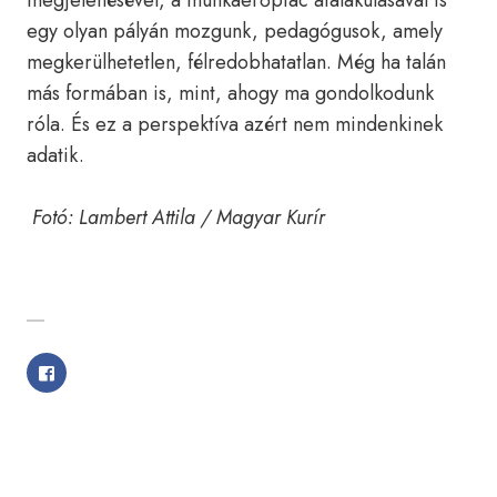
megjelenésével, a munkaerőpiac átalakulásával is
egy olyan pályán mozgunk, pedagógusok, amely
megkerülhetetlen, félredobhatatlan. Még ha talán
más formában is, mint, ahogy ma gondolkodunk
róla. És ez a perspektíva azért nem mindenkinek
adatik.
Fotó: Lambert Attila / Magyar Kurír
SHARE WITH FRIENDS