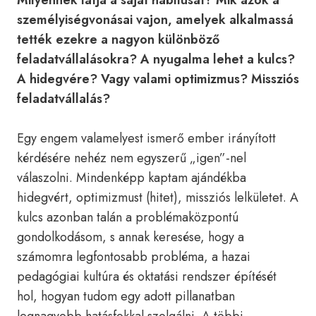
Milyennek látja a saját habitusát? Mik azok a
személyiségvonásai vajon, amelyek alkalmassá
tették ezekre a nagyon különböző
feladatvállalásokra? A nyugalma lehet a kulcs?
A hidegvére? Vagy valami optimizmus? Missziós
feladatvállalás?
Egy engem valamelyest ismerő ember irányított
kérdésére nehéz nem egyszerű „igen”-nel
válaszolni. Mindenképp kaptam ajándékba
hidegvért, optimizmust (hitet), missziós lelkületet. A
kulcs azonban talán a problémaközpontú
gondolkodásom, s annak keresése, hogy a
számomra legfontosabb probléma, a hazai
pedagógiai kultúra és oktatási rendszer építését
hol, hogyan tudom egy adott pillanatban