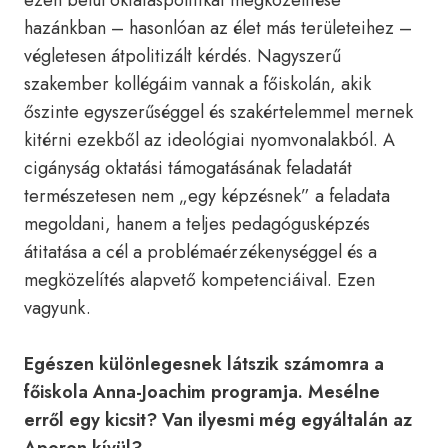
ezen belül oktatáspolitikai megközelítése
hazánkban – hasonlóan az élet más területeihez –
végletesen átpolitizált kérdés. Nagyszerű
szakember kollégáim vannak a főiskolán, akik
őszinte egyszerűséggel és szakértelemmel mernek
kitérni ezekből az ideológiai nyomvonalakból. A
cigányság oktatási támogatásának feladatát
természetesen nem „egy képzésnek” a feladata
megoldani, hanem a teljes pedagógusképzés
átitatása a cél a problémaérzékenységgel és a
megközelítés alapvető kompetenciáival. Ezen
vagyunk.
Egészen különlegesnek látszik számomra a
főiskola Anna-Joachim programja. Mesélne
erről egy kicsit? Van ilyesmi még egyáltalán az