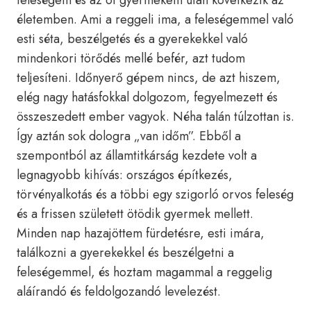
feleségem és az öt gyermekem után következik az
életemben. Ami a reggeli ima, a feleségemmel való
esti séta, beszélgetés és a gyerekekkel való
mindenkori törődés mellé befér, azt tudom
teljesíteni. Időnyerő gépem nincs, de azt hiszem,
elég nagy hatásfokkal dolgozom, fegyelmezett és
összeszedett ember vagyok. Néha talán túlzottan is.
Így aztán sok dologra „van időm”. Ebből a
szempontból az államtitkárság kezdete volt a
legnagyobb kihívás: országos építkezés,
törvényalkotás és a többi egy szigorló orvos feleség
és a frissen született ötödik gyermek mellett.
Minden nap hazajöttem fürdetésre, esti imára,
találkozni a gyerekekkel és beszélgetni a
feleségemmel, és hoztam magammal a reggelig
aláírandó és feldolgozandó levelezést.