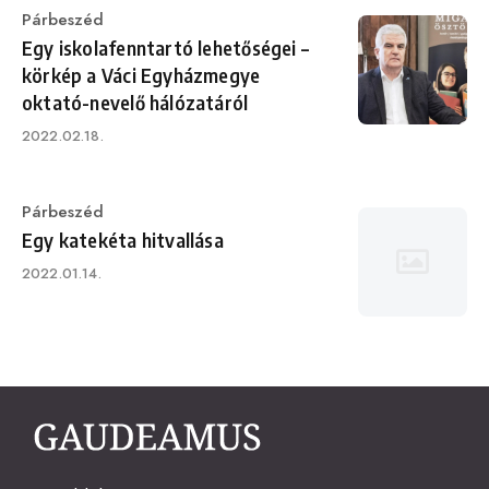
Category
Párbeszéd
Egy iskolafenntartó lehetőségei –
körkép a Váci Egyházmegye
oktató-nevelő hálózatáról
Published
2022.02.18.
on
Category
Párbeszéd
Egy katekéta hitvallása
Published
2022.01.14.
on