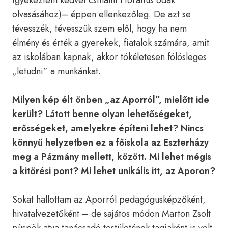
igyekeztem kedvet csinálni Horatius ódák
olvasásához)– éppen ellenkezőleg. De azt se
tévesszék, tévesszük szem elől, hogy ha nem
élmény és érték a gyerekek, fiatalok számára, amit
az iskolában kapnak, akkor tökéletesen fölösleges
„letudni” a munkánkat.
Milyen kép élt önben „az Aporról”, mielőtt ide
került? Látott benne olyan lehetőségeket,
erősségeket, amelyekre építeni lehet? Nincs
könnyű helyzetben ez a főiskola az Eszterházy
meg a Pázmány mellett, között. Mi lehet mégis
a kitörési pont? Mi lehet unikális itt, az Aporon?
Sokat hallottam az Aporról pedagógusképzőként,
hivatalvezetőként – de sajátos módon Marton Zsolt