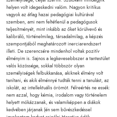
személyisége, céljai szerint. Szülőként mindegyik
helyen volt idegeskedni valóm. Nagyon kritikus
vagyok az átlag hazai pedagógiai kultúrával
szemben, ami nem feltétlenül a pedagógusok
teljesítményét, mint inkább az őket körülvevő és
kalibráló, történelmileg, társadalmilag, a képzés
szempontjából meghatározott inerciarendszert
illeti. De szerencsére mindenhol voltak pozitív
élményim is. Sajnos a legkevesebbszer a tantestület
valós közössége, sokkal többször olyan
személyiségek felbukkanása, akiknek élmény volt
tanítani, és akik élménnyé tudták tenni a tanulást, az
iskolát, az intellektuális örömöt. Félreértés ne essék:
nem azzal, hogy kémia, irodalom vagy történelem
helyett mókázzanak, és valamiképpen a diákok
kedvében járjanak (én sem bűvészkedéssel