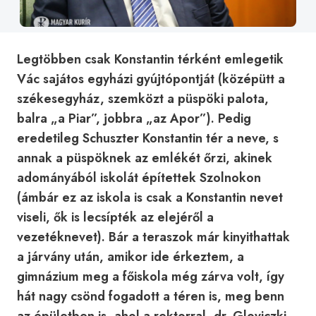
Legtöbben csak Konstantin térként emlegetik
Vác sajátos egyházi gyújtópontját (középütt a
székesegyház, szemközt a püspöki palota,
balra „a Piar”, jobbra „az Apor”). Pedig
eredetileg Schuszter Konstantin tér a neve, s
annak a püspöknek az emlékét őrzi, akinek
adományából iskolát építettek Szolnokon
(ámbár ez az iskola is csak a Konstantin nevet
viseli, ők is lecsípték az elejéről a
vezetéknevet). Bár a teraszok már kinyithattak
a járvány után, amikor ide érkeztem, a
gimnázium meg a főiskola még zárva volt, így
hát nagy csönd fogadott a téren is, meg benn