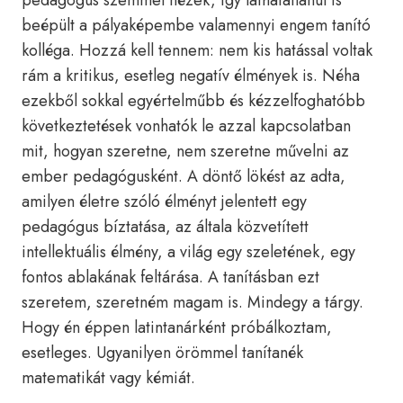
pedagógus szemmel nézek, így láthatatlanul is
beépült a pályaképembe valamennyi engem tanító
kolléga. Hozzá kell tennem: nem kis hatással voltak
rám a kritikus, esetleg negatív élmények is. Néha
ezekből sokkal egyértelműbb és kézzelfoghatóbb
következtetések vonhatók le azzal kapcsolatban
mit, hogyan szeretne, nem szeretne művelni az
ember pedagógusként. A döntő lökést az adta,
amilyen életre szóló élményt jelentett egy
pedagógus bíztatása, az általa közvetített
intellektuális élmény, a világ egy szeletének, egy
fontos ablakának feltárása. A tanításban ezt
szeretem, szeretném magam is. Mindegy a tárgy.
Hogy én éppen latintanárként próbálkoztam,
esetleges. Ugyanilyen örömmel tanítanék
matematikát vagy kémiát.