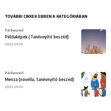
TOVÁBBI CIKKEK EBBEN A KATEGÓRIÁBAN
Category
Párbeszéd
Példaképek (Tanévnyitó beszéd)
Published
2022.09.09.
on
Category
Párbeszéd
Menza (novella, tanévnyitó beszéd)
Published
2022.09.05.
on