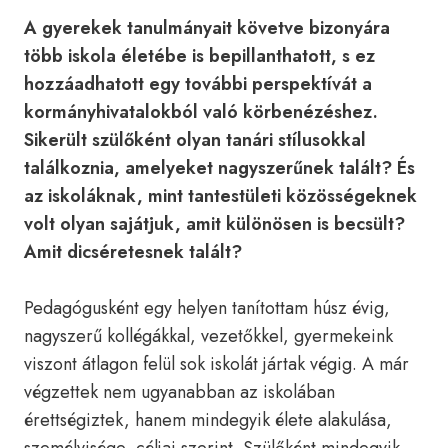
A gyerekek tanulmányait követve bizonyára
több iskola életébe is bepillanthatott, s ez
hozzáadhatott egy további perspektívát a
kormányhivatalokból való körbenézéshez.
Sikerült szülőként olyan tanári stílusokkal
találkoznia, amelyeket nagyszerűnek talált? És
az iskoláknak, mint tantestületi közösségeknek
volt olyan sajátjuk, amit különösen is becsült?
Amit dicséretesnek talált?
Pedagógusként egy helyen tanítottam húsz évig,
nagyszerű kollégákkal, vezetőkkel, gyermekeink
viszont átlagon felül sok iskolát jártak végig. A már
végzettek nem ugyanabban az iskolában
érettségiztek, hanem mindegyik élete alakulása,