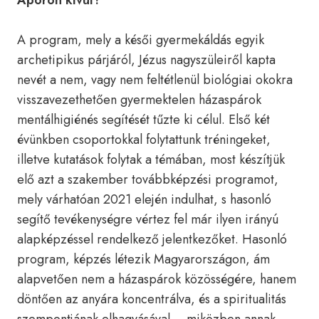
Aporon kívül?
A program, mely a késői gyermekáldás egyik
archetipikus párjáról, Jézus nagyszüleiről kapta
nevét a nem, vagy nem feltétlenül biológiai okokra
visszavezethetően gyermektelen házaspárok
mentálhigiénés segítését tűzte ki célul. Első két
évünkben csoportokkal folytattunk tréningeket,
illetve kutatások folytak a témában, most készítjük
elő azt a szakember továbbképzési programot,
mely várhatóan 2021 elején indulhat, s hasonló
segítő tevékenységre vértez fel már ilyen irányú
alapképzéssel rendelkező jelentkezőket. Hasonló
program, képzés létezik Magyarországon, ám
alapvetően nem a házaspárok közösségére, hanem
döntően az anyára koncentrálva, és a spiritualitás