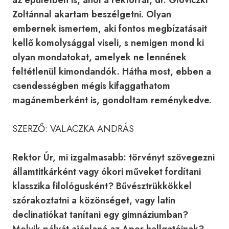
az épületben is, ahol a rektorral, dr. Gloviczki
Zoltánnal akartam beszélgetni. Olyan
embernek ismertem, aki fontos megbízatásait
kellő komolysággal viseli, s nemigen mond ki
olyan mondatokat, amelyek ne lennének
feltétlenül kimondandók. Hátha most, ebben a
csendességben mégis kifaggathatom
magánemberként is, gondoltam reménykedve.
SZERZŐ: VALACZKA ANDRÁS
Rektor Úr, mi izgalmasabb: törvényt szövegezni
államtitkárként vagy ókori műveket fordítani
klasszika filológusként? Bűvésztrükkökkel
szórakoztatni a közönséget, vagy latin
declinatiókat tanítani egy gimnáziumban?