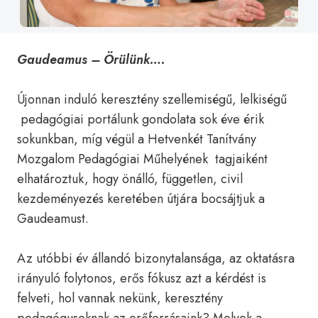
Gaudeamus – Örülünk….
Újonnan induló keresztény szellemiségű, lelkiségű
pedagógiai portálunk gondolata sok éve érik
sokunkban, míg végül a Hetvenkét Tanítvány
Mozgalom Pedagógiai Műhelyének tagjaiként
elhatároztuk, hogy önálló, független, civil
kezdeményezés keretében útjára bocsájtjuk a
Gaudeamust.
Az utóbbi év állandó bizonytalansága, az oktatásra
irányuló folytonos, erős fókusz azt a kérdést is
felveti, hol vannak nekünk, keresztény