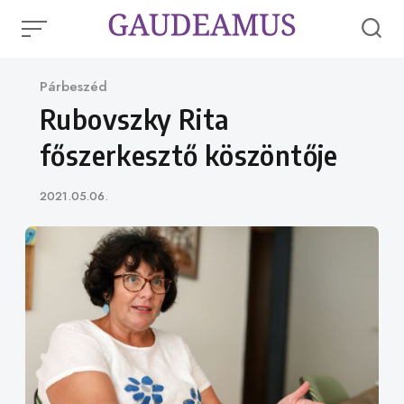
Skip
to
content
Category
Párbeszéd
Rubovszky Rita
főszerkesztő köszöntője
Published
2021.05.06.
on