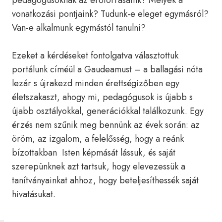
pedagógusoknak az erőforrásaink? Melyek a
vonatkozási pontjaink? Tudunk-e eleget egymásról?
Van-e alkalmunk egymástól tanulni?
Ezeket a kérdéseket fontolgatva választottuk
portálunk címéül a Gaudeamust – a ballagási nóta
lezár s újrakezd minden érettségizőben egy
életszakaszt, ahogy mi, pedagógusok is újabb s
újabb osztályokkal, generációkkal találkozunk. Egy
érzés nem szűnik meg bennünk az évek során: az
öröm, az izgalom, a felelősség, hogy a reánk
bízottakban Isten képmását lássuk, és saját
szerepünknek azt tartsuk, hogy elevezessük a
tanítványainkat ahhoz, hogy beteljesíthessék saját
hivatásukat.