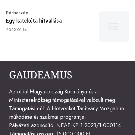
Category
Párbeszéd
Egy katekéta hitvallása
Published
2022.01.14.
on
Az oldal Magyarország Kormánya és a
Miniszterelnökség támogatásával valósult meg.
Támogatási cél: A Hetvenkét Tanítvány Mozgalom
működése és szakmai programjai
Pályázati azonosító: NEAE-KP-1-2021/1-000114
Támogatási összeg: 15.000.000 Ft