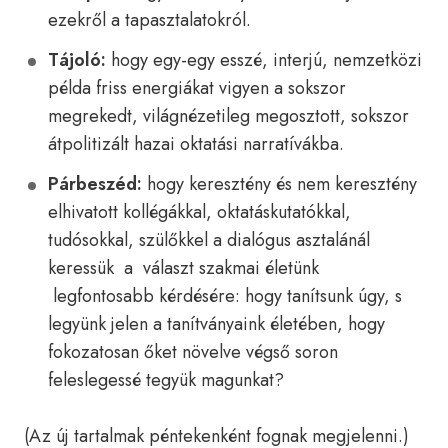
ezekről a tapasztalatokról.
Tájoló:
hogy egy-egy esszé, interjú, nemzetközi
példa friss energiákat vigyen a sokszor
megrekedt, világnézetileg megosztott, sokszor
átpolitizált hazai oktatási narratívákba.
Párbeszéd:
hogy keresztény és nem keresztény
elhivatott kollégákkal, oktatáskutatókkal,
tudósokkal, szülőkkel a dialógus asztalánál
keressük a választ szakmai életünk
legfontosabb kérdésére: hogy tanítsunk úgy, s
legyünk jelen a tanítványaink életében, hogy
fokozatosan őket növelve végső soron
feleslegessé tegyük magunkat?
(Az új tartalmak péntekenként fognak megjelenni.)