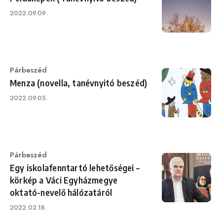
Published
2022.09.09.
on
Category
Párbeszéd
Menza (novella, tanévnyitó beszéd)
Published
2022.09.05.
on
Category
Párbeszéd
Egy iskolafenntartó lehetőségei –
körkép a Váci Egyházmegye
oktató-nevelő hálózatáról
Published
2022.02.18.
on