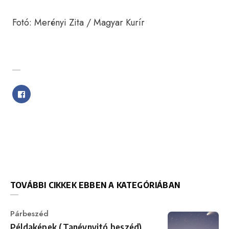
Fotó: Merényi Zita / Magyar Kurír
SHARE WITH FRIENDS
TOVÁBBI CIKKEK EBBEN A KATEGÓRIÁBAN
Category
Párbeszéd
Példaképek (Tanévnyitó beszéd)