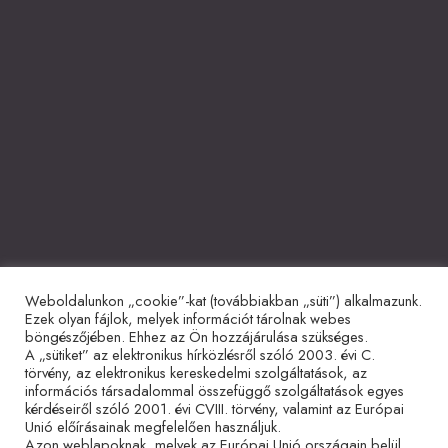
Weboldalunkon „cookie”-kat (továbbiakban „süti”) alkalmazunk.
Együttműködő partnerek
Ezek olyan fájlok, melyek információt tárolnak webes
böngészőjében. Ehhez az Ön hozzájárulása szükséges.
A „sütiket” az elektronikus hírközlésről szóló 2003. évi C.
törvény, az elektronikus kereskedelmi szolgáltatások, az
információs társadalommal összefüggő szolgáltatások egyes
kérdéseiről szóló 2001. évi CVIII. törvény, valamint az Európai
Unió előírásainak megfelelően használjuk.
Azon weblapoknak, melyek az Európai Unió országain belül