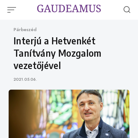
Skip
to
content
Category
Párbeszéd
Interjú a Hetvenkét
Tanítvány Mozgalom
vezetőjével
Published
2021.05.06.
on