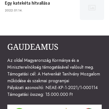
Egy katekéta hitvallása
Published
2022.01.14.
on
Az oldal Magyarország Kormánya és a
Miniszterelnökség támogatásával valósult meg.
Támogatási cél: A Hetvenkét Tanítvány Mozgalom
működése és szakmai programjai
Pályázati azonosító: NEAE-KP-1-2021/1-000114
Támogatási összeg: 15.000.000 Ft