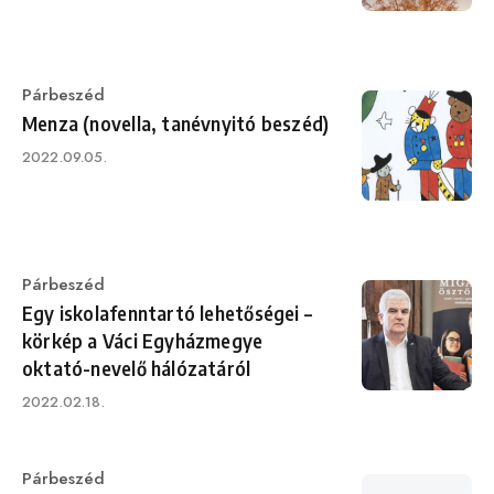
Category
Párbeszéd
Menza (novella, tanévnyitó beszéd)
Published
2022.09.05.
on
Category
Párbeszéd
Egy iskolafenntartó lehetőségei –
körkép a Váci Egyházmegye
oktató-nevelő hálózatáról
Published
2022.02.18.
on
Category
Párbeszéd