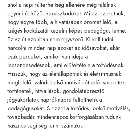
ahol a napi túlterheltség ellenére még találnak
egyéni és közös kapaszkodókat. Mi azt szeretnék,
hogy egyre több, a hivatásában örömet lelő, a
kiégés kockázatát kezelni képes pedagógus lenne.
Ez az út azonban nem egyszerű. Ki kell tudni
harcolni minden nap azokat az idősávokat, akár
csak perceket, amikor van ideje a
lecsendesedésnek, ami előfeltétele a töltődésnek.
Hisszük, hogy az életállapotnak és életritmusnak
megfelelő, valódi belső motivációt adó ismeretek,
történetek, hitvallások, gondolatébresztő
jógyakorlatok napról-napra feltölthetik a
pedagógusokat. S ezzel a töltődés, belső motiválás,
továbbadás mindennapos körforgásában tudunk
hasznos segítség lenni számukra.