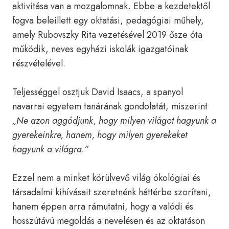
aktivitása van a mozgalomnak. Ebbe a kezdetektől
fogva beleillett egy oktatási, pedagógiai műhely,
amely Rubovszky Rita vezetésével 2019 ősze óta
működik, neves egyházi iskolák igazgatóinak
részvételével.
Teljességgel osztjuk David Isaacs, a spanyol
navarrai egyetem tanárának gondolatát, miszerint
„Ne azon aggódjunk, hogy milyen világot hagyunk a
gyerekeinkre, hanem, hogy milyen gyerekeket
hagyunk a világra.”
Ezzel nem a minket körülvevő világ ökológiai és
társadalmi kihívásait szeretnénk háttérbe szorítani,
hanem éppen arra rámutatni, hogy a valódi és
hosszútávú megoldás a nevelésen és az oktatáson