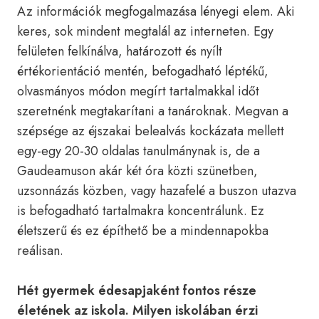
Az információk megfogalmazása lényegi elem. Aki
keres, sok mindent megtalál az interneten. Egy
felületen felkínálva, határozott és nyílt
értékorientáció mentén, befogadható léptékű,
olvasmányos módon megírt tartalmakkal időt
szeretnénk megtakarítani a tanároknak. Megvan a
szépsége az éjszakai belealvás kockázata mellett
egy-egy 20-30 oldalas tanulmánynak is, de a
Gaudeamuson akár két óra közti szünetben,
uzsonnázás közben, vagy hazafelé a buszon utazva
is befogadható tartalmakra koncentrálunk. Ez
életszerű és ez építhető be a mindennapokba
reálisan.
Hét gyermek édesapjaként fontos része
életének az iskola. Milyen iskolában érzi