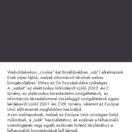
Weboldalunkon „cookie”-kat (továbbiakban „süti”) alkalmazunk.
Együttműködő partnerek
Ezek olyan fájlok, melyek információt tárolnak webes
böngészőjében. Ehhez az Ön hozzájárulása szükséges.
A „sütiket” az elektronikus hírközlésről szóló 2003. évi C.
törvény, az elektronikus kereskedelmi szolgáltatások, az
információs társadalommal összefüggő szolgáltatások egyes
kérdéseiről szóló 2001. évi CVIII. törvény, valamint az Európai
Unió előírásainak megfelelően használjuk.
Azon weblapoknak, melyek az Európai Unió országain belül
működnek, a „sütik” használatához, és ezeknek a felhasználó
Adatvédelmi tájékoztató
Impresszum
Sütitájékoztató
számítógépén vagy egyéb eszközén történő tárolásához a
felhasználók hozzájárulását kell kérniük.