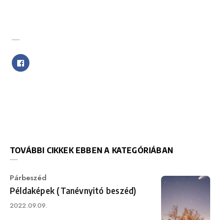
SHARE WITH FRIENDS
TOVÁBBI CIKKEK EBBEN A KATEGÓRIÁBAN
Category
Párbeszéd
Példaképek (Tanévnyitó beszéd)
Published
2022.09.09.
on