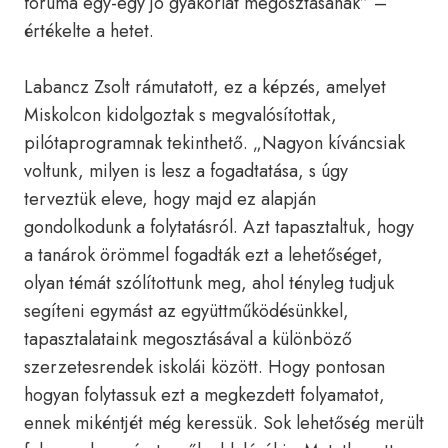
fóruma egy-egy jó gyakorlat megosztásának” –
értékelte a hetet.
Labancz Zsolt rámutatott, ez a képzés, amelyet
Miskolcon kidolgoztak s megvalósítottak,
pilótaprogramnak tekinthető. „Nagyon kíváncsiak
voltunk, milyen is lesz a fogadtatása, s úgy
terveztük eleve, hogy majd ez alapján
gondolkodunk a folytatásról. Azt tapasztaltuk, hogy
a tanárok örömmel fogadták ezt a lehetőséget,
olyan témát szólítottunk meg, ahol tényleg tudjuk
segíteni egymást az együttműködésünkkel,
tapasztalataink megosztásával a különböző
szerzetesrendek iskolái között. Hogy pontosan
hogyan folytassuk ezt a megkezdett folyamatot,
ennek mikéntjét még keressük. Sok lehetőség merült