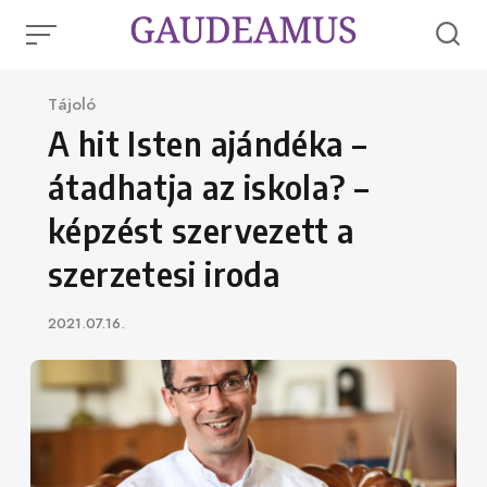
Skip
to
content
Category
Tájoló
A hit Isten ajándéka –
átadhatja az iskola? –
képzést szervezett a
szerzetesi iroda
Published
2021.07.16.
on