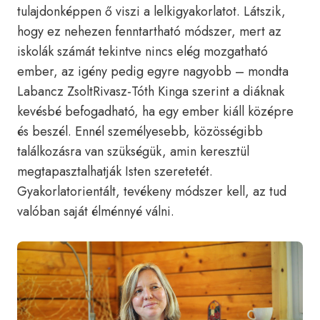
tulajdonképpen ő viszi a lelkigyakorlatot. Látszik,
hogy ez nehezen fenntartható módszer, mert az
iskolák számát tekintve nincs elég mozgatható
ember, az igény pedig egyre nagyobb – mondta
Labancz ZsoltRivasz-Tóth Kinga szerint a diáknak
kevésbé befogadható, ha egy ember kiáll középre
és beszél. Ennél személyesebb, közösségibb
találkozásra van szükségük, amin keresztül
megtapasztalhatják Isten szeretetét.
Gyakorlatorientált, tevékeny módszer kell, az tud
valóban saját élménnyé válni.