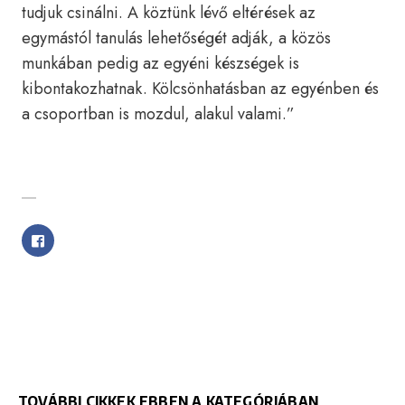
tudjuk csinálni. A köztünk lévő eltérések az
egymástól tanulás lehetőségét adják, a közös
munkában pedig az egyéni készségek is
kibontakozhatnak. Kölcsönhatásban az egyénben és
a csoportban is mozdul, alakul valami.”
SHARE WITH FRIENDS
TOVÁBBI CIKKEK EBBEN A KATEGÓRIÁBAN