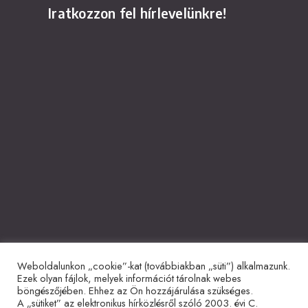
Iratkozzon fel hírlevelünkre!
Weboldalunkon „cookie”-kat (továbbiakban „süti”) alkalmazunk.
Együttműködő partnerek
Ezek olyan fájlok, melyek információt tárolnak webes
böngészőjében. Ehhez az Ön hozzájárulása szükséges.
A „sütiket” az elektronikus hírközlésről szóló 2003. évi C.