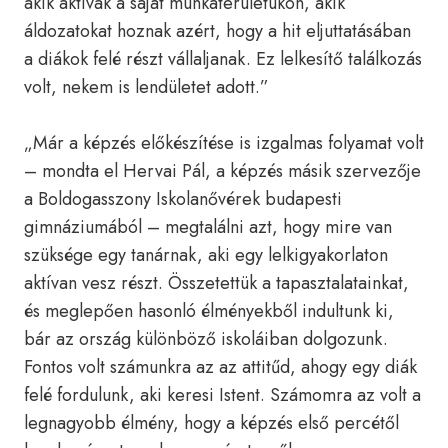
akik aktívak a saját munkaterületükön, akik
áldozatokat hoznak azért, hogy a hit eljuttatásában
a diákok felé részt vállaljanak. Ez lelkesítő találkozás
volt, nekem is lendületet adott.”
„Már a képzés előkészítése is izgalmas folyamat volt
– mondta el Hervai Pál, a képzés másik szervezője
a Boldogasszony Iskolanővérek budapesti
gimnáziumából – megtalálni azt, hogy mire van
szüksége egy tanárnak, aki egy lelkigyakorlaton
aktívan vesz részt. Összetettük a tapasztalatainkat,
és meglepően hasonló élményekből indultunk ki,
bár az ország különböző iskoláiban dolgozunk.
Fontos volt számunkra az az attitűd, ahogy egy diák
felé fordulunk, aki keresi Istent. Számomra az volt a
legnagyobb élmény, hogy a képzés első percétől