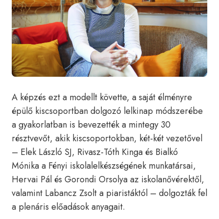
A képzés ezt a modellt követte, a saját élményre
épülő kiscsoportban dolgozó lelkinap módszerébe
a gyakorlatban is bevezették a mintegy 30
résztvevőt, akik kiscsoportokban, két-két vezetővel
– Elek László SJ, Rivasz-Tóth Kinga és Bialkó
Mónika a Fényi iskolalelkészségének munkatársai,
Hervai Pál és Gorondi Orsolya az iskolanővérektől,
valamint Labancz Zsolt a piaristáktól – dolgozták fel
a plenáris előadások anyagait.