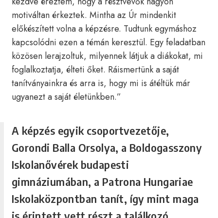
kezdve éreztem, hogy a résztvevők nagyon
motiváltan érkeztek. Mintha az Úr mindenkit
előkészített volna a képzésre. Tudtunk egymáshoz
kapcsolódni ezen a témán keresztül. Egy feladatban
közösen lerajzoltuk, milyennek látjuk a diákokat, mi
foglalkoztatja, élteti őket. Ráismertünk a saját
tanítványainkra és arra is, hogy mi is átéltük már
ugyanezt a saját életünkben.”
A képzés egyik csoportvezetője,
Gorondi Balla Orsolya, a Boldogasszony
Iskolanővérek budapesti
gimnáziumában, a Patrona Hungariae
Iskolaközpontban tanít, így mint maga
is érintett vett részt a találkozó