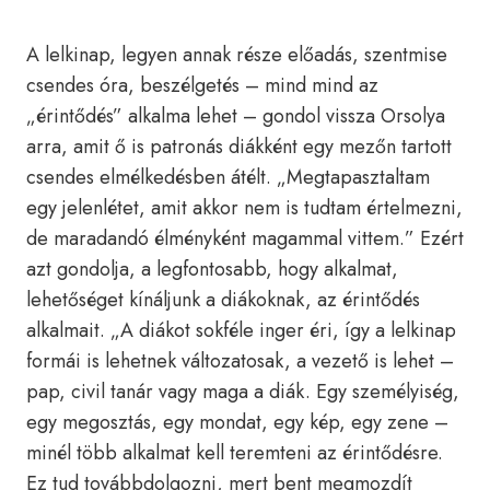
A lelkinap, legyen annak része előadás, szentmise
csendes óra, beszélgetés – mind mind az
„érintődés” alkalma lehet – gondol vissza Orsolya
arra, amit ő is patronás diákként egy mezőn tartott
csendes elmélkedésben átélt. „Megtapasztaltam
egy jelenlétet, amit akkor nem is tudtam értelmezni,
de maradandó élményként magammal vittem.” Ezért
azt gondolja, a legfontosabb, hogy alkalmat,
lehetőséget kínáljunk a diákoknak, az érintődés
alkalmait. „A diákot sokféle inger éri, így a lelkinap
formái is lehetnek változatosak, a vezető is lehet –
pap, civil tanár vagy maga a diák. Egy személyiség,
egy megosztás, egy mondat, egy kép, egy zene –
minél több alkalmat kell teremteni az érintődésre.
Ez tud továbbdolgozni, mert bent megmozdít