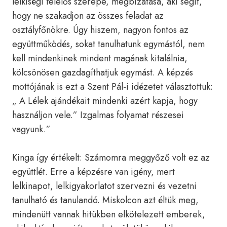
lelkiségi felelős szerepe, megbízatása, aki segít,
hogy ne szakadjon az összes feladat az
osztályfőnökre. Úgy hiszem, nagyon fontos az
együttműködés, sokat tanulhatunk egymástól, nem
kell mindenkinek mindent magának kitalálnia,
kölcsönösen gazdagíthatjuk egymást. A képzés
mottójának is ezt a Szent Pál-i idézetet választottuk:
„ A Lélek ajándékait mindenki azért kapja, hogy
használjon vele.” Izgalmas folyamat részesei
vagyunk.”
Kinga így értékelt: Számomra meggyőző volt ez az
együttlét. Erre a képzésre van igény, mert
lelkinapot, lelkigyakorlatot szervezni és vezetni
tanulható és tanulandó. Miskolcon azt éltük meg,
mindenütt vannak hitükben elkötelezett emberek,