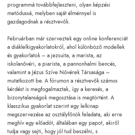
programmá továbbfejleszteni, olyan képzési
metódussá, melyben saját élménnyel is
gazdagodnak a résztvevők.
Februárban már szerveztek egy online konferenciát
a diáklelkigyakorlatokról, ahol különböző modellek
és gyakorlatok – a jezsuita, a marista, az
iskolanővéri, a piarista, a pannonhalmi bencés,
valamint a Jézus Szíve Nővérek Társasága –
mutatkozott be. A fórumon a résztvevők számos
kérdést is megfogalmaztak, így a keresés, a
bizonytalanságok megosztása is megtörtént. A
klasszikus gyakorlat szerint egy lelkinap
megszervezése az osztályfőnök feladata, aki erre
meghív egy előadót, általában egy papot, akiről
tudja vagy sejti, hogy jól tud beszélni, s