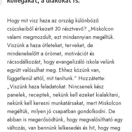
kollégákat, a diákokat is.
Hogy mit visz haza az ország különböző
csücskeiből érkezett 30 résztvevő? „Miskolcon
valami megmozdult, ezt mindannyian megéltük.
Viszünk a haza ötleteket, terveket, de
mindenekelőtt a örömet, motivációt és
rácsodálkozást, hogy evangelizáló iskola velünk
együtt valósulhat meg. Ehhez közünk van,
függetlenül attól, mit tanítunk.” Hozzátette:
„Viszünk haza feladatokat. Nincsenek kész
panelek, receptek, nekünk kell ezeket kialakítani,
nekünk kell keresni munkatársakat, mert Miskolcon
megéltük, milyen jó csapatban gondolkodni. De
abban is megerősödtünk, hogy megvalósítható egy
változás, van bennünk lelkesedés és hit, hogy meg