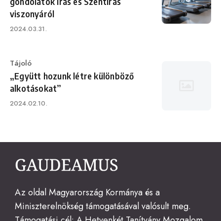
gondolatok írás és Szentírás
viszonyáról
Published
2024.03.31.
on
Category
Tájoló
„Együtt hozunk létre különböző
alkotásokat”
Published
2024.02.10.
on
Az oldal Magyarország Kormánya és a
Miniszterelnökség támogatásával valósult meg.
Támogatási cél: A Hetvenkét Tanítvány Mozgalom