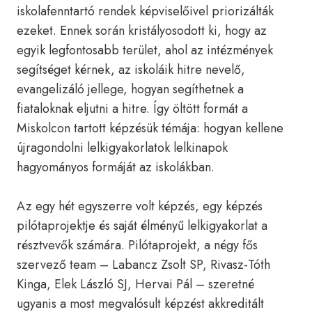
iskolafenntartó rendek képviselőivel priorizálták
ezeket. Ennek során kristályosodott ki, hogy az
egyik legfontosabb terület, ahol az intézmények
segítséget kérnek, az iskoláik hitre nevelő,
evangelizáló jellege, hogyan segíthetnek a
fiataloknak eljutni a hitre. Így öltött formát a
Miskolcon tartott képzésük témája: hogyan kellene
újragondolni lelkigyakorlatok lelkinapok
hagyományos formáját az iskolákban.
Az egy hét egyszerre volt képzés, egy képzés
pilótaprojektje és saját élményű lelkigyakorlat a
résztvevők számára. Pilótaprojekt, a négy fős
szervező team – Labancz Zsolt SP, Rivasz-Tóth
Kinga, Elek László SJ, Hervai Pál – szeretné
ugyanis a most megvalósult képzést akkreditált