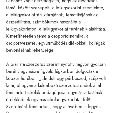
Labancz Zsolt összefoglalta, hogy az előadások
témái között szerepelt, a lelkigyakorlat szemlélete,
a lelkigyakorlat struktúrájának, tematikájának az
összeállítása, szimbólumok használta a
lelkigyakorlaton, a lelkigyakorlat terének kialakítása.
Kimeríthetetlen téma a csoportdinamika, a
csoportvezetés, együttműködés diákokkal, kollégák
bevonásának lehetősége.
A piarista szerzetes szerint nyitott, nagyon gyorsan
baráti, egymásra figyelő légkörben dolgoztak a
képzés hetében. „Elindult egy párbeszéd, szép volt
látni, ahogyan a különböző szerzetesrendek által
fenntartott iskolák pedagógusai egymásra találnak,
érdeklődnek egymás iskolai gyakorlatai felől.
Szeretnénk fenntartani, hogy a jövőben is legyen