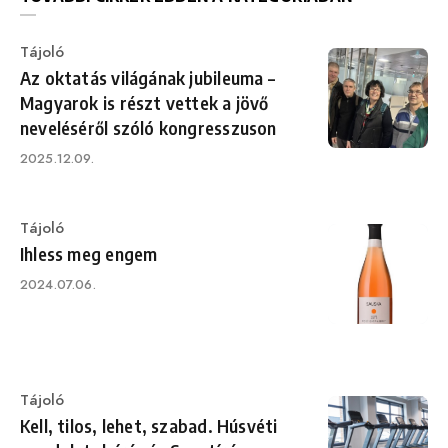
Category
Tájoló
Az oktatás világának jubileuma –
Magyarok is részt vettek a jövő
neveléséről szóló kongresszuson
Published
2025.12.09.
on
Category
Tájoló
Ihless meg engem
Published
2024.07.06.
on
Category
Tájoló
Kell, tilos, lehet, szabad. Húsvéti