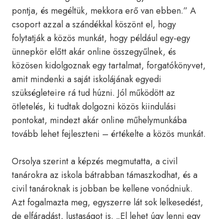
pontja, és megéltük, mekkora erő van ebben.” A
csoport azzal a szándékkal köszönt el, hogy
folytatják a közös munkát, hogy például egy-egy
ünnepkör előtt akár online összegyűlnek, és
közösen kidolgoznak egy tartalmat, forgatókönyvet,
amit mindenki a saját iskolájának egyedi
szükségleteire rá tud húzni. Jól működött az
ötletelés, ki tudtak dolgozni közös kiindulási
pontokat, mindezt akár online műhelymunkába
tovább lehet fejleszteni – értékelte a közös munkát.
Orsolya szerint a képzés megmutatta, a civil
tanárokra az iskola bátrabban támaszkodhat, és a
civil tanároknak is jobban be kellene vonódniuk.
Azt fogalmazta meg, egyszerre lát sok lelkesedést,
de elfáradást, lustaságot is. „El lehet úgy lenni egy