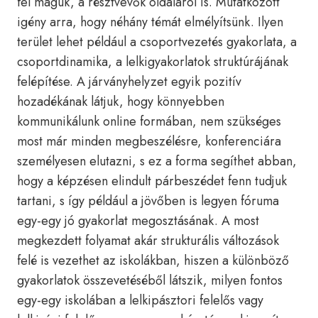
fel maguk, a résztvevők oldaláról is. Mutatkozott
igény arra, hogy néhány témát elmélyítsünk. Ilyen
terület lehet például a csoportvezetés gyakorlata, a
csoportdinamika, a lelkigyakorlatok struktúrájának
felépítése. A járványhelyzet egyik pozitív
hozadékának látjuk, hogy könnyebben
kommunikálunk online formában, nem szükséges
most már minden megbeszélésre, konferenciára
személyesen elutazni, s ez a forma segíthet abban,
hogy a képzésen elindult párbeszédet fenn tudjuk
tartani, s így például a jövőben is legyen fóruma
egy-egy jó gyakorlat megosztásának. A most
megkezdett folyamat akár strukturális változások
felé is vezethet az iskolákban, hiszen a különböző
gyakorlatok összevetéséből látszik, milyen fontos
egy-egy iskolában a lelkipásztori felelős vagy