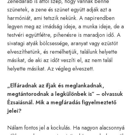
Zenedarab is attól szép, hogy vannak benne
szünetek, a zene és szünet együtt adják azt a
harmóniát, ami tetszik nekünk. A napirendben
legyen meg az imádság ideje, a munka ideje, de a
testvéri együttlétre, pihenésre is maradjon idő. A
sivatagi atyák bölcsessége, aranyat vagy ezüstöt
elveszíthetünk, és remélhetjük, találunk helyette
másikat, de aki az időt veszíti el, az nem talál
helyette másikat. Az végleg elveszett.
„Elfáradnak az ifjak és meglankadnak,
megtántorodnak a legkülönbek is” – olvassuk
Ézsaiásnál. Mik a megfáradás figyelmeztető
jelei?
Nálam fontos jel a kockulás. Ha nagyon alacsonnyá