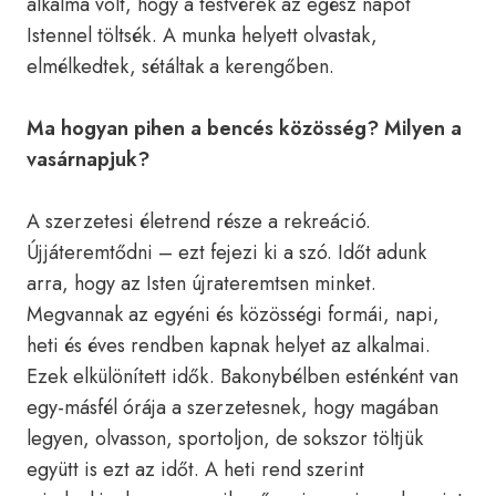
alkalma volt, hogy a testvérek az egész napot
Istennel töltsék. A munka helyett olvastak,
elmélkedtek, sétáltak a kerengőben.
Ma hogyan pihen a bencés közösség? Milyen a
vasárnapjuk?
A szerzetesi életrend része a rekreáció.
Újjáteremtődni – ezt fejezi ki a szó. Időt adunk
arra, hogy az Isten újrateremtsen minket.
Megvannak az egyéni és közösségi formái, napi,
heti és éves rendben kapnak helyet az alkalmai.
Ezek elkülönített idők. Bakonybélben esténként van
egy-másfél órája a szerzetesnek, hogy magában
legyen, olvasson, sportoljon, de sokszor töltjük
együtt is ezt az időt. A heti rend szerint