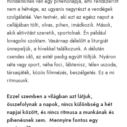
mindenkinek van egy pihenőnapja, ami rendszerint
nem a hétvége, az ugyanis nagyrészt a vendégek
szolgálatáé. Van testvér, aki ezt az egész napot a
cellájában tölti, olvas, pihen, imádkozik. Mások,
akik aktivitást szeretik, sportolnak. Én például
lovagolni szoktam. Vasárnap délelőtt a liturgiát
ünnepeljük, a hívekkel találkozunk. A délután
csendes idő, az estét pedig együtt töltjük. Nyáron
séta vagy sport, néha foci, lábtenisz, télen uszoda,
társasjáték, közös filmnézés, beszélgetés. Ez a mi
ritmusunk.
Ezzel szemben a világban azt látjuk,
összefolynak a napok, nincs különbség a hét
napjai között, és nincs ritmusa a munkának és
pihenésnek sem. Mennyire fontos egy