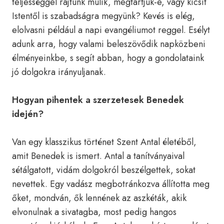
teljességgel rajtunk múlik, megtartjuk-e, vagy kicsit
Istentől is szabadságra megyünk? Kevés is elég,
elolvasni például a napi evangéliumot reggel. Esélyt
adunk arra, hogy valami beleszövődik napközbeni
élményeinkbe, s segít abban, hogy a gondolataink
jó dolgokra irányuljanak.
Hogyan pihentek a szerzetesek Benedek
idején?
Van egy klasszikus történet Szent Antal életéből,
amit Benedek is ismert. Antal a tanítványaival
sétálgatott, vidám dolgokról beszélgettek, sokat
nevettek. Egy vadász megbotránkozva állította meg
őket, mondván, ők lennének az aszkéták, akik
elvonulnak a sivatagba, most pedig hangos