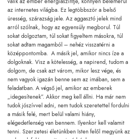
válik az ember energiaszintje, könnyen belemerül
az internetes világba. Ez legtöbbször a belső
üresség, szárazság jele. Az aggasztó jelek mind
arról szólnak, hogy az egyensúly megborul. Túl
sokat dolgoztam, túl sokat figyeltem másokra, túl
sokat adtam magamból – nehéz visszatérni a
középpontomba. A másik jel, amikor nincs íze a
dolgoknak. Visz a kötelesség, a napirend, tudom a
dolgom, de csak azt várom, mikor lesz vége, és
nem vagyok igazán benne sem az imában, sem a
feladatban. A végső jel, amikor az emberek
„idegesítenek”. Akkor meg kell állni. Ha már nem
tudok jószívvel adni, nem tudok szeretettel fordulni
a másik felé, mert belül valami hiány,
elégedetlenség van bennem. Ilyenkor kell valamit
tenni. Szerzetesi életünkben Isten felől megyünk az