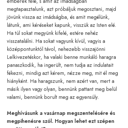
emberek felé, s amit az imádságban
megtapasztalunk, azt próbáljuk megosztani, majd
jövünk vissza az imádságba, és amit megélünk,
látunk, ami kéréseket kapunk, visszük az Isten elé.
Ha túl sokat megyünk kifelé, estére nehéz
visszatalálni. Ha sokat vagyunk kívül, vagyis a
középpontunktól távol, nehezebb visszajönni
Lelkivezetéskor, ha valaki benne munkáló haragra
panaszkodik, ha ingerült, nem tudja az indulatait
fékezni, mindig azt kérem, nézze meg, mit él meg
hiányként. Ha haragszunk, nem azért van, mert a
másik ilyen vagy olyan, bennünk pattant meg belül
valami, bennünk borult meg az egyensúly.
Meghívásunk a vasárnap megszentelésére és
megpihenésre szól. Hogyan lehet ezt szépen