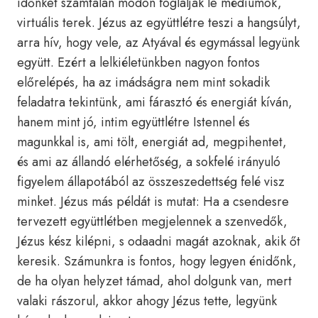
időnket számtalan módon foglalják le médiumok,
virtuális terek. Jézus az együttlétre teszi a hangsúlyt,
arra hív, hogy vele, az Atyával és egymással legyünk
együtt. Ezért a lelkiéletünkben nagyon fontos
előrelépés, ha az imádságra nem mint sokadik
feladatra tekintünk, ami fárasztó és energiát kíván,
hanem mint jó, intim együttlétre Istennel és
magunkkal is, ami tölt, energiát ad, megpihentet,
és ami az állandó elérhetőség, a sokfelé irányuló
figyelem állapotából az összeszedettség felé visz
minket. Jézus más példát is mutat: Ha a csendesre
tervezett együttlétben megjelennek a szenvedők,
Jézus kész kilépni, s odaadni magát azoknak, akik őt
keresik. Számunkra is fontos, hogy legyen énidőnk,
de ha olyan helyzet támad, ahol dolgunk van, mert
valaki rászorul, akkor ahogy Jézus tette, legyünk