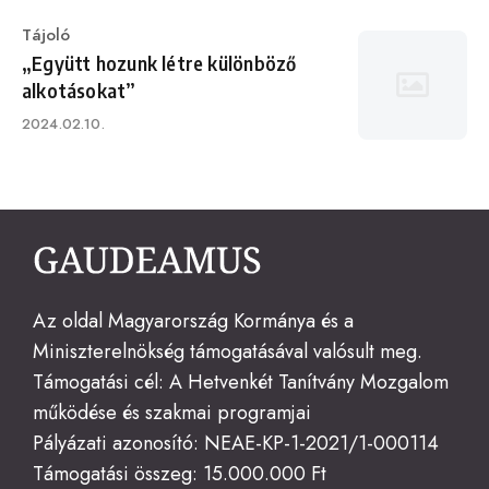
Category
Tájoló
„Együtt hozunk létre különböző
alkotásokat”
Published
2024.02.10.
on
Az oldal Magyarország Kormánya és a
Miniszterelnökség támogatásával valósult meg.
Támogatási cél: A Hetvenkét Tanítvány Mozgalom
működése és szakmai programjai
Pályázati azonosító: NEAE-KP-1-2021/1-000114
Támogatási összeg: 15.000.000 Ft