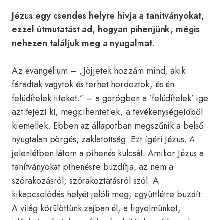
Jézus egy csendes helyre hívja a tanítványokat,
ezzel útmutatást ad, hogyan pihenjünk, mégis
nehezen találjuk meg a nyugalmat.
Az evangélium – „Jöjjetek hozzám mind, akik
fáradtak vagytok és terhet hordoztok, és én
felüdítelek titeket.” – a görögben a ’felüdítelek’ ige
azt fejezi ki, megpihentetlek, a tevékenységeidből
kiemellek. Ebben az állapotban megszűnik a belső
nyugtalan pörgés, zaklatottság. Ezt ígéri Jézus. A
jelenlétben látom a pihenés kulcsát. Amikor Jézus a
tanítványokat pihenésre buzdítja, az nem a
szórakozásról, szórakoztatásról szól. A
kikapcsolódás helyét jelöli meg, együttlétre buzdít.
A világ körülöttünk zajban él, a figyelmünket,