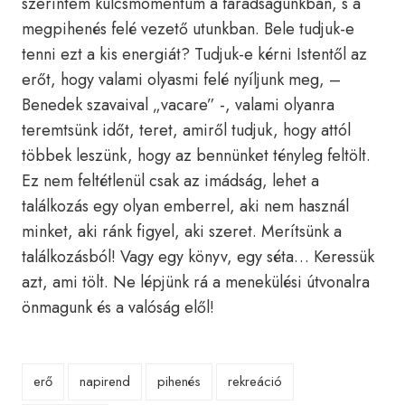
szerintem kulcsmomentum a fáradságunkban, s a
megpihenés felé vezető utunkban. Bele tudjuk-e
tenni ezt a kis energiát? Tudjuk-e kérni Istentől az
erőt, hogy valami olyasmi felé nyíljunk meg, –
Benedek szavaival „vacare” -, valami olyanra
teremtsünk időt, teret, amiről tudjuk, hogy attól
többek leszünk, hogy az bennünket tényleg feltölt.
Ez nem feltétlenül csak az imádság, lehet a
találkozás egy olyan emberrel, aki nem használ
minket, aki ránk figyel, aki szeret. Merítsünk a
találkozásból! Vagy egy könyv, egy séta… Keressük
azt, ami tölt. Ne lépjünk rá a menekülési útvonalra
önmagunk és a valóság elől!
erő
napirend
pihenés
rekreáció