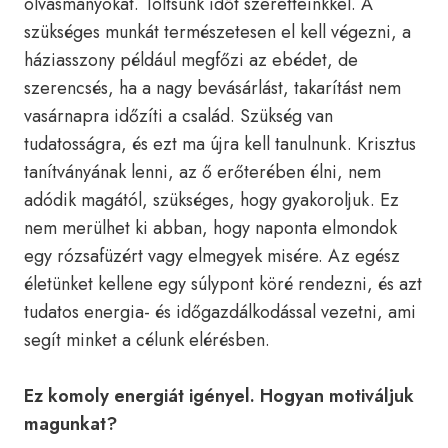
olvasmányokat. Töltsünk időt szeretteinkkel. A
szükséges munkát természetesen el kell végezni, a
háziasszony például megfőzi az ebédet, de
szerencsés, ha a nagy bevásárlást, takarítást nem
vasárnapra időzíti a család. Szükség van
tudatosságra, és ezt ma újra kell tanulnunk. Krisztus
tanítványának lenni, az ő erőterében élni, nem
adódik magától, szükséges, hogy gyakoroljuk. Ez
nem merülhet ki abban, hogy naponta elmondok
egy rózsafüzért vagy elmegyek misére. Az egész
életünket kellene egy súlypont köré rendezni, és azt
tudatos energia- és időgazdálkodással vezetni, ami
segít minket a célunk elérésben.
Ez komoly energiát igényel. Hogyan motiváljuk
magunkat?