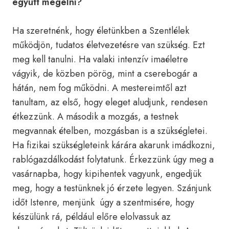
együtt megélni?
Ha szeretnénk, hogy életünkben a Szentlélek
működjön, tudatos életvezetésre van szükség. Ezt
meg kell tanulni. Ha valaki intenzív imaéletre
vágyik, de közben pörög, mint a cserebogár a
hátán, nem fog működni. A mestereimtől azt
tanultam, az első, hogy eleget aludjunk, rendesen
étkezzünk. A második a mozgás, a testnek
megvannak ételben, mozgásban is a szükségletei.
Ha fizikai szükségleteink kárára akarunk imádkozni,
rablógazdálkodást folytatunk. Érkezzünk úgy meg a
vasárnapba, hogy kipihentek vagyunk, engedjük
meg, hogy a testünknek jó érzete legyen. Szánjunk
időt Istenre, menjünk úgy a szentmisére, hogy
készülünk rá, például előre elolvassuk az