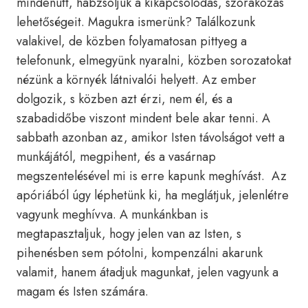
mindenütt, habzsoljuk a kikapcsolódás, szórakozás
lehetőségeit. Magukra ismerünk? Találkozunk
valakivel, de közben folyamatosan pittyeg a
telefonunk, elmegyünk nyaralni, közben sorozatokat
nézünk a környék látnivalói helyett. Az ember
dolgozik, s közben azt érzi, nem él, és a
szabadidőbe viszont mindent bele akar tenni. A
sabbath azonban az, amikor Isten távolságot vett a
munkájától, megpihent, és a vasárnap
megszentelésével mi is erre kapunk meghívást. Az
apóriából úgy léphetünk ki, ha meglátjuk, jelenlétre
vagyunk meghívva. A munkánkban is
megtapasztaljuk, hogy jelen van az Isten, s
pihenésben sem pótolni, kompenzálni akarunk
valamit, hanem átadjuk magunkat, jelen vagyunk a
magam és Isten számára.