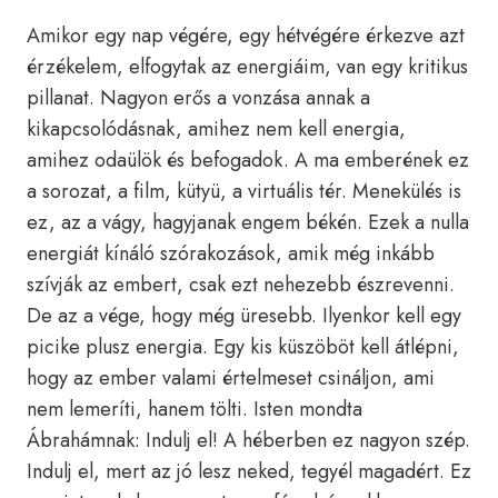
Amikor egy nap végére, egy hétvégére érkezve azt
érzékelem, elfogytak az energiáim, van egy kritikus
pillanat. Nagyon erős a vonzása annak a
kikapcsolódásnak, amihez nem kell energia,
amihez odaülök és befogadok. A ma emberének ez
a sorozat, a film, kütyü, a virtuális tér. Menekülés is
ez, az a vágy, hagyjanak engem békén. Ezek a nulla
energiát kínáló szórakozások, amik még inkább
szívják az embert, csak ezt nehezebb észrevenni.
De az a vége, hogy még üresebb. Ilyenkor kell egy
picike plusz energia. Egy kis küszöböt kell átlépni,
hogy az ember valami értelmeset csináljon, ami
nem lemeríti, hanem tölti. Isten mondta
Ábrahámnak: Indulj el! A héberben ez nagyon szép.
Indulj el, mert az jó lesz neked, tegyél magadért. Ez