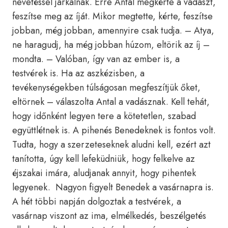
nevetéssel járkálnak. Erre Antal megkérte a vadászt,
feszítse meg az íját. Mikor megtette, kérte, feszítse
jobban, még jobban, amennyire csak tudja. – Atya,
ne haragudj, ha még jobban húzom, eltörik az íj –
mondta. – Valóban, így van az ember is, a
testvérek is. Ha az aszkézisben, a
tevékenységekben túlságosan megfeszítjük őket,
eltörnek – válaszolta Antal a vadásznak. Kell tehát,
hogy időnként legyen tere a kötetetlen, szabad
együttlétnek is. A pihenés Benedeknek is fontos volt.
Tudta, hogy a szerzeteseknek aludni kell, ezért azt
tanította, úgy kell lefeküdniük, hogy felkelve az
éjszakai imára, aludjanak annyit, hogy pihentek
legyenek. Nagyon figyelt Benedek a vasárnapra is.
A hét többi napján dolgoztak a testvérek, a
vasárnap viszont az ima, elmélkedés, beszélgetés