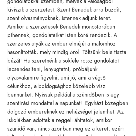
gondolatokkal szemben, melyek a valóságból
kiviszik a szerzetest. Szent Benedek arra buzdít,
szent olvasmányoknak, Istennek adjunk teret.
Amikor a szerzetesek Benedek monostorában
pihennek, gondolataikat Isten köré rendezik. A
szerzetes atyák az ember elméjét a malomhoz
hasonlították, mely mindig őröl. Töltsünk bele tiszta
búzát! Ha szeretnénk a sokféle rossz gondolatot
lecsendesíteni, lenyugtatni, próbáljunk
olyasvalamire figyelni, ami jó, ami a végső
célunkhoz, a boldogsághoz közelebb visz
bennünket. Nyissuk például a szünidőben is egy
szentírási mondattal a napunkat! Egyházi közegben
dolgozó embereknek ez nehézséget jelenthet. Az
iskolákban adottak a reggeli áhítatok, amikor
szünidő van, nincs azonban meg ez a keret, ezért