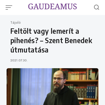
Skip
to
content
Category
Tájoló
Feltölt vagy lemerít a
pihenés? – Szent Benedek
útmutatása
Published
2021.07.30.
on