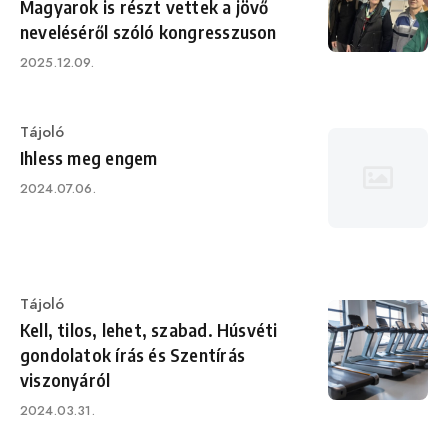
Magyarok is részt vettek a jövő
neveléséről szóló kongresszuson
Published
2025.12.09.
on
Category
Tájoló
Ihless meg engem
Published
2024.07.06.
on
Category
Tájoló
Kell, tilos, lehet, szabad. Húsvéti
gondolatok írás és Szentírás
viszonyáról
Published
2024.03.31.
on