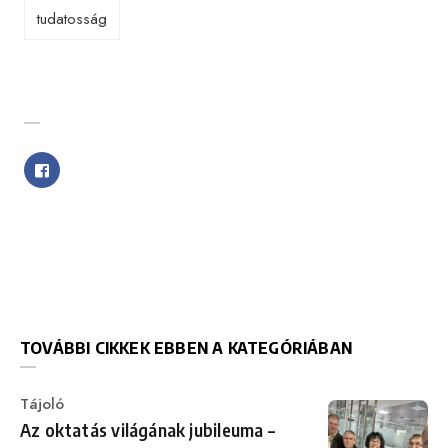
tudatosság
SHARE WITH FRIENDS
TOVÁBBI CIKKEK EBBEN A KATEGÓRIÁBAN
Category
Tájoló
Az oktatás világának jubileuma –