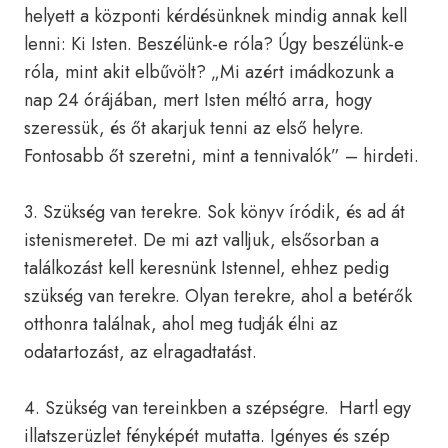
helyett a központi kérdésünknek mindig annak kell
lenni: Ki Isten. Beszélünk-e róla? Úgy beszélünk-e
róla, mint akit elbűvölt? „Mi azért imádkozunk a
nap 24 órájában, mert Isten méltó arra, hogy
szeressük, és őt akarjuk tenni az első helyre.
Fontosabb őt szeretni, mint a tennivalók” – hirdeti.
3. Szükség van terekre. Sok könyv íródik, és ad át
istenismeretet. De mi azt valljuk, elsősorban a
találkozást kell keresnünk Istennel, ehhez pedig
szükség van terekre. Olyan terekre, ahol a betérők
otthonra találnak, ahol meg tudják élni az
odatartozást, az elragadtatást.
4. Szükség van tereinkben a szépségre. Hartl egy
illatszerüzlet fényképét mutatta. Igényes és szép