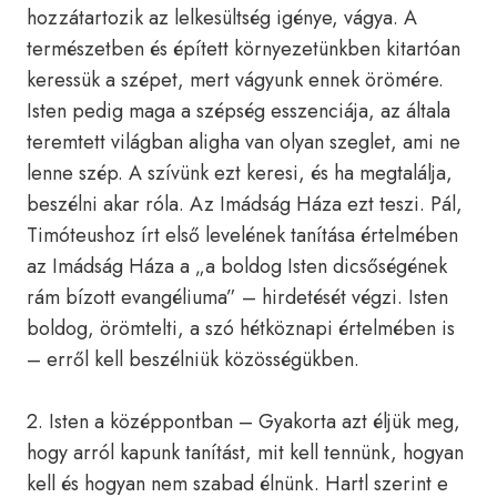
hozzátartozik az lelkesültség igénye, vágya. A
természetben és épített környezetünkben kitartóan
keressük a szépet, mert vágyunk ennek örömére.
Isten pedig maga a szépség esszenciája, az általa
teremtett világban aligha van olyan szeglet, ami ne
lenne szép. A szívünk ezt keresi, és ha megtalálja,
beszélni akar róla. Az Imádság Háza ezt teszi. Pál,
Timóteushoz írt első levelének tanítása értelmében
az Imádság Háza a „a boldog Isten dicsőségének
rám bízott evangéliuma” – hirdetését végzi. Isten
boldog, örömtelti, a szó hétköznapi értelmében is
– erről kell beszélniük közösségükben.
2. Isten a középpontban – Gyakorta azt éljük meg,
hogy arról kapunk tanítást, mit kell tennünk, hogyan
kell és hogyan nem szabad élnünk. Hartl szerint e