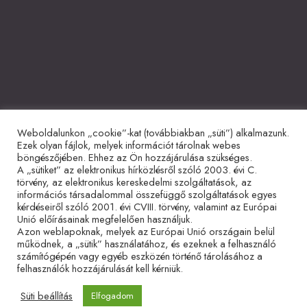
Weboldalunkon „cookie”-kat (továbbiakban „süti”) alkalmazunk.
Együttműködő partnerek
Ezek olyan fájlok, melyek információt tárolnak webes
böngészőjében. Ehhez az Ön hozzájárulása szükséges.
A „sütiket” az elektronikus hírközlésről szóló 2003. évi C.
törvény, az elektronikus kereskedelmi szolgáltatások, az
információs társadalommal összefüggő szolgáltatások egyes
kérdéseiről szóló 2001. évi CVIII. törvény, valamint az Európai
Unió előírásainak megfelelően használjuk.
Azon weblapoknak, melyek az Európai Unió országain belül
működnek, a „sütik” használatához, és ezeknek a felhasználó
Adatvédelmi tájékoztató
Impresszum
Sütitájékoztató
számítógépén vagy egyéb eszközén történő tárolásához a
felhasználók hozzájárulását kell kérniük.
Süti beállítás
Elfogadom
© 2026 Hetvenkét Tanítvány Mozgalom