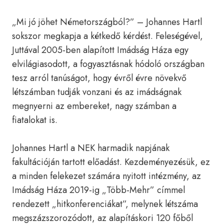
„Mi jó jöhet Németországból?” – Johannes Hartl
sokszor megkapja a kétkedő kérdést. Feleségével,
Juttával 2005-ben alapított Imádság Háza egy
elvilágiasodott, a fogyasztásnak hódoló országban
tesz arról tanúságot, hogy évről évre növekvő
létszámban tudják vonzani és az imádságnak
megnyerni az embereket, nagy számban a
fiatalokat is.
Johannes Hartl a NEK harmadik napjának
fakultációján tartott előadást. Kezdeményezésük, ez
a minden felekezet számára nyitott intézmény, az
Imádság Háza 2019-ig „Több-Mehr” címmel
rendezett „hitkonferenciákat”, melynek létszáma
megszázszorozódott, az alapításkori 120 főből