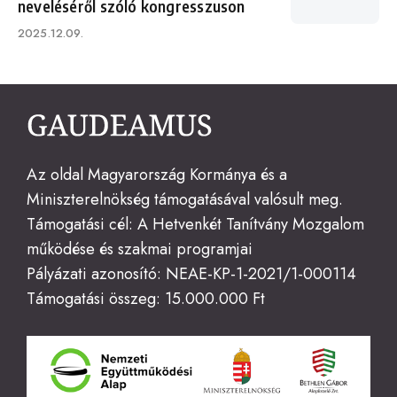
neveléséről szóló kongresszuson
Published
2025.12.09.
on
Az oldal Magyarország Kormánya és a
Miniszterelnökség támogatásával valósult meg.
Támogatási cél: A Hetvenkét Tanítvány Mozgalom
működése és szakmai programjai
Pályázati azonosító: NEAE-KP-1-2021/1-000114
Támogatási összeg: 15.000.000 Ft