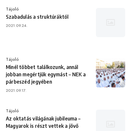
Category
Tájoló
Szabadulás a struktúráktól
Published
2021.09.24.
on
Category
Tájoló
Minél többet találkozunk, annál
jobban megértjük egymást – NEK a
párbeszéd jegyében
Published
2021.09.17.
on
Category
Tájoló
Az oktatás világának jubileuma –
Magyarok is részt vettek a jövő