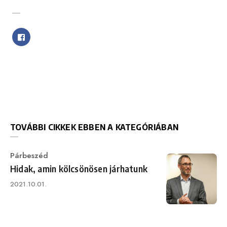
SHARE WITH FRIENDS
TOVÁBBI CIKKEK EBBEN A KATEGÓRIÁBAN
Category
Párbeszéd
Hidak, amin kölcsönösen járhatunk
Published
2021.10.01.
on