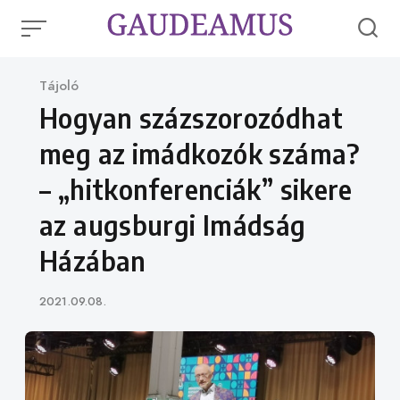
Skip
to
content
Category
Tájoló
Hogyan százszorozódhat
meg az imádkozók száma?
– „hitkonferenciák” sikere
az augsburgi Imádság
Házában
Published
2021.09.08.
on