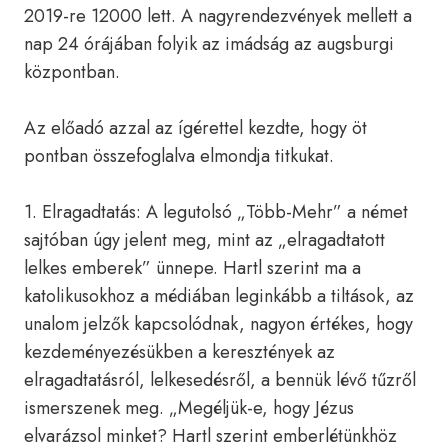
2019-re 12000 lett. A nagyrendezvények mellett a
nap 24 órájában folyik az imádság az augsburgi
központban.
Az előadó azzal az ígérettel kezdte, hogy öt
pontban összefoglalva elmondja titkukat.
1. Elragadtatás: A legutolsó „Több-Mehr” a német
sajtóban úgy jelent meg, mint az „elragadtatott
lelkes emberek” ünnepe. Hartl szerint ma a
katolikusokhoz a médiában leginkább a tiltások, az
unalom jelzők kapcsolódnak, nagyon értékes, hogy
kezdeményezésükben a keresztények az
elragadtatásról, lelkesedésről, a bennük lévő tűzről
ismerszenek meg. „Megéljük-e, hogy Jézus
elvarázsol minket? Hartl szerint emberlétünkhöz