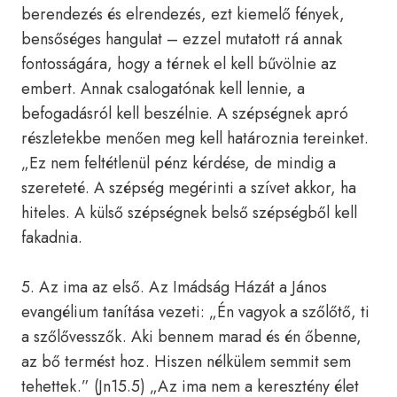
berendezés és elrendezés, ezt kiemelő fények,
bensőséges hangulat – ezzel mutatott rá annak
fontosságára, hogy a térnek el kell bűvölnie az
embert. Annak csalogatónak kell lennie, a
befogadásról kell beszélnie. A szépségnek apró
részletekbe menően meg kell határoznia tereinket.
„Ez nem feltétlenül pénz kérdése, de mindig a
szereteté. A szépség megérinti a szívet akkor, ha
hiteles. A külső szépségnek belső szépségből kell
fakadnia.
5. Az ima az első. Az Imádság Házát a János
evangélium tanítása vezeti: „Én vagyok a szőlőtő, ti
a szőlővesszők. Aki bennem marad és én őbenne,
az bő termést hoz. Hiszen nélkülem semmit sem
tehettek.” (Jn15.5) „Az ima nem a keresztény élet