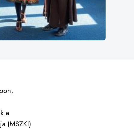
apon,
k a
ja (MSZKI)