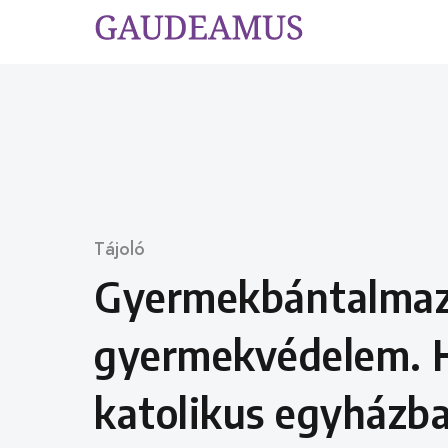
Skip
to
content
Category
Tájoló
Gyermekbántalmaz
gyermekvédelem. H
katolikus egyházb