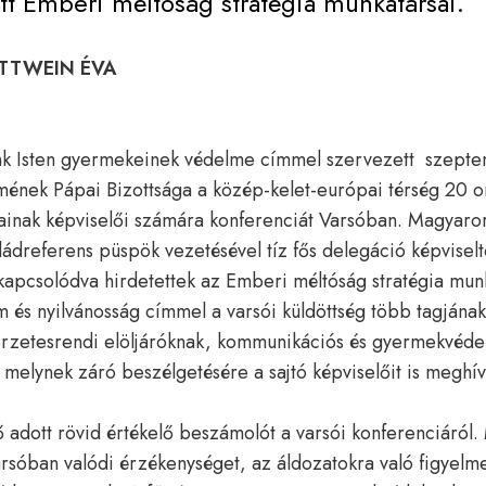
tott Emberi méltóság stratégia munkatársai.
UTTWEIN ÉVA
nk Isten gyermekeinek védelme címmel szervezett szept
mének Pápai Bizottsága a közép-kelet-európai térség 20 o
zainak képviselői számára konferenciát Varsóban. Magyaro
ládreferens püspök vezetésével tíz fős delegáció képviselt
apcsolódva hirdetettek az Emberi méltóság stratégia mun
s nyilvánosság címmel a varsói küldöttség több tagjának 
rzetesrendi elöljáróknak, kommunikációs és gyermekvéde
melynek záró beszélgetésére a sajtó képviselőit is meghí
adott rövid értékelő beszámolót a varsói konferenciáról. 
arsóban valódi érzékenységet, az áldozatokra való figyelmet