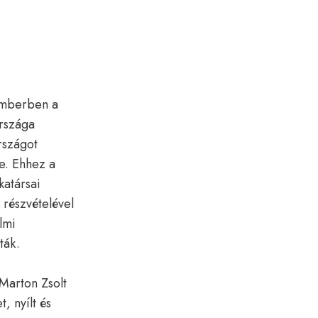
emberben a
rszága
rszágot
e. Ehhez a
katársai
részvételével
lmi
vták.
Marton Zsolt
, nyílt és