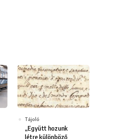
Category
Tájoló
„Együtt hozunk
létre különböző