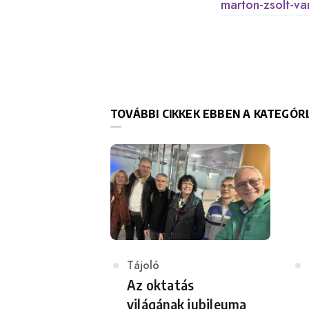
marton-zsolt-va
TOVÁBBI CIKKEK EBBEN A KATEGÓR
Category
Tájoló
Az oktatás
világának jubileuma