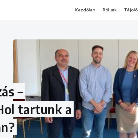
Kezdőlap
Rólunk
Tájoló
ás –
ol tartunk a
an?