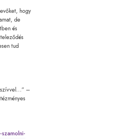
vevőket, hogy
yamat, de
tben és
öteleződés
esen tud
 szívvel…” –
ntézményes
-szamolni-