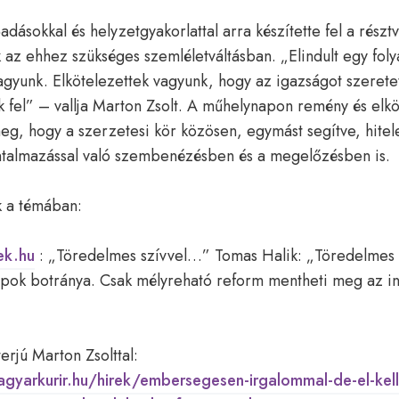
dásokkal és helyzetgyakorlattal arra készítette fel a részt
z ehhez szükséges szemléletváltásban. „Elindult egy fol
agyunk. Elkötelezettek vagyunk, hogy az igazságot szerete
k fel” – vallja Marton Zsolt. A műhelynapon remény és elk
g, hogy a szerzetesi kör közösen, egymást segítve, hitel
ntalmazással való szembenézésben és a megelőzésben is.
 a témában:
ek.hu
: „Töredelmes szívvel…” Tomas Halik: „Töredelmes
pok botránya. Csak mélyreható reform mentheti meg az i
erjú Marton Zsolttal:
yarkurir.hu/hirek/embersegesen-irgalommal-de-el-kell