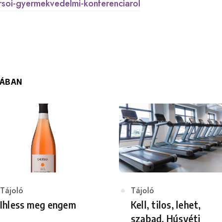
rsoi-gyermekvedelmi-konferenciarol
IÁBAN
Category
Tájoló
Category
Tájoló
Ihless meg engem
Kell, tilos, lehet,
szabad. Húsvéti