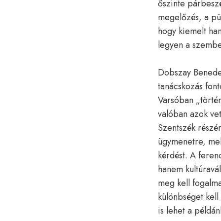
őszinte párbesz
megelőzés, a püs
hogy kiemelt han
legyen a szembe
Dobszay Benedek
tanácskozás font
Varsóban „történ
valóban azok vett
Szentszék részér
ügymenetre, mely
kérdést. A feren
hanem kultúravál
meg kell fogalma
különbséget kell
is lehet a példán