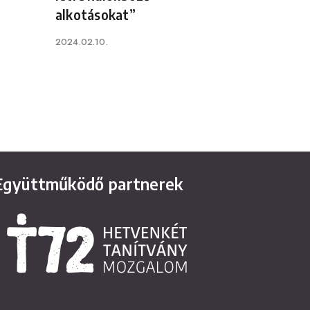
alkotásokat”
Published
2024.02.10.
on
Együttműködő partnerek