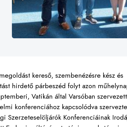
, megoldást kereső, szembenézésre kész és
tást hirdető párbeszéd folyt azon műhelyn
ptemberi, Vatikán által Varsóban szervezett
lmi konferenciához kapcsolódva szervezte
i Szerzeteselöljárók Konferenciáinak Irodá