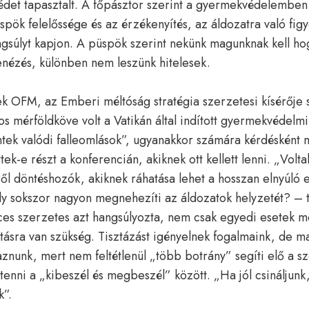
édet tapasztalt. A főpásztor szerint a gyermekvédelemben
pök felelőssége és az érzékenyítés, az áldozatra való figy
gsúlyt kapjon. A püspök szerint nekünk magunknak kell ho
nézés, különben nem leszünk hitelesek.
 OFM, az Emberi méltóság stratégia szerzetesi kísérője s
os mérföldköve volt a Vatikán által indított gyermekvédelm
tek valódi falleomlások”, ugyanakkor számára kérdésként m
ek-e részt a konferencián, akiknek ott kellett lenni. „Volta
ől döntéshozók, akiknek ráhatása lehet a hosszan elnyúló 
 sokszor nagyon megnehezíti az áldozatok helyzetét? – te
ces szerzetes azt hangsúlyozta, nem csak egyedi esetek 
tásra van szükség. Tisztázást igényelnek fogalmaink, de mag
znunk, mert nem feltétlenül „több botrány” segíti elő a 
 tenni a „kibeszél és megbeszél” között. „Ha jól csináljunk
k”.