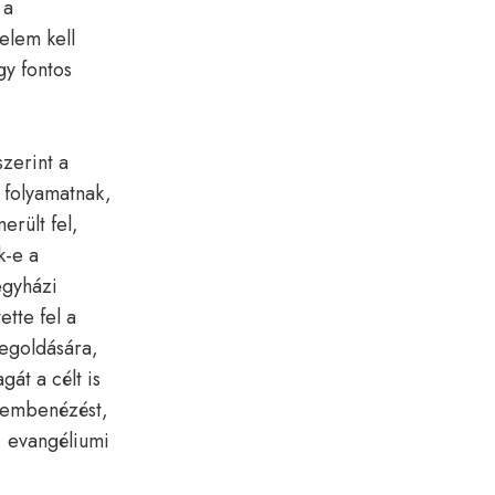
 a
elem kell
gy fontos
zerint a
i folyamatnak,
erült fel,
k-e a
egyházi
tte fel a
megoldására,
át a célt is
szembenézést,
, evangéliumi