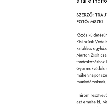
által elindí
SZERZŐ: TRA
FOTÓ: MSZKI
Közös küldetésü
Kiskorúak Védel
katolikus egyhá
Marton Zsolt csa
tanácskozáshoz k
Gyermekvédelem é
műhelynapot sze
munkatársaknak, 
Három résztvevő 
azt emelte ki, V