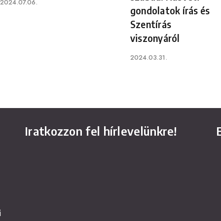
Published
2024.07.06.
gondolatok írás és
on
Szentírás
viszonyáról
Published
2024.03.31.
on
Iratkozzon fel hírlevelünkre!
i