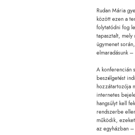
Rudan Mária gye
között ezen a te
folytatódni fog 
tapasztalt, mel
ügymenet során, 
elmaradásunk – 
A konferencián s
beszélgetést indí
hozzátartozója 
internetes bejel
hangsúlyt kell f
rendszerbe ellen
működik, ezeket 
az egyházban – 