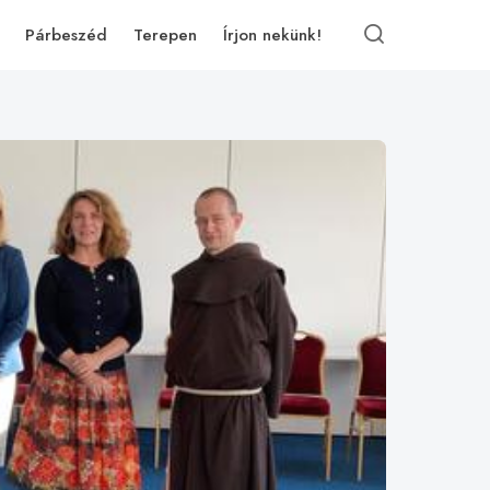
Párbeszéd
Terepen
Írjon nekünk!