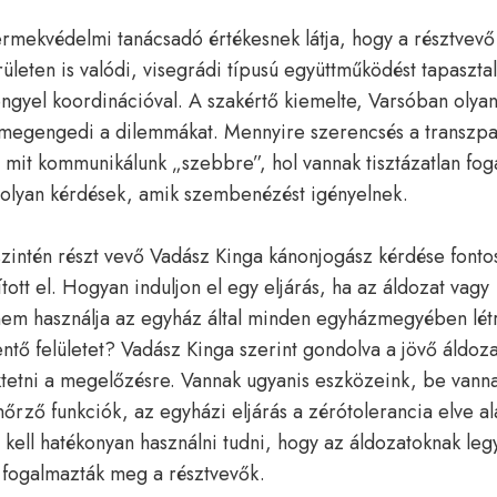
rmekvédelmi tanácsadó értékesnek látja, hogy a résztvevő
rületen is valódi, visegrádi típusú együttműködést tapasztal
lengyel koordinációval. A szakértő kiemelte, Varsóban olyan
y megengedi a dilemmákat. Mennyire szerencsés a transzpa
mit kommunikálunk „szebbre”, hol vannak tisztázatlan fog
olyan kérdések, amik szembenézést igényelnek.
zintén részt vevő Vadász Kinga kánonjogász kérdése fonto
tott el. Hogyan induljon el egy eljárás, ha az áldozat vagy
nem használja az egyház által minden egyházmegyében lét
entő felületet? Vadász Kinga szerint gondolva a jövő áldoza
ektetni a megelőzésre. Vannak ugyanis eszközeink, be vanna
őrző funkciók, az egyházi eljárás a zérótolerancia elve al
kell hatékonyan használni tudni, hogy az áldozatoknak le
fogalmazták meg a résztvevők.