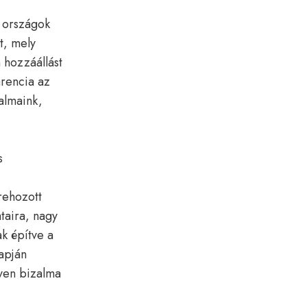
 országok
t, mely
 hozzáállást
rencia az
almaink,
s
rehozott
taira, nagy
k építve a
apján
gyen bizalma