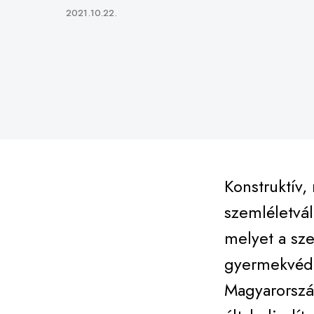
Published
2021.10.22.
on
Konstruktív
szemléletvál
melyet a sze
gyermekvéde
Magyarország