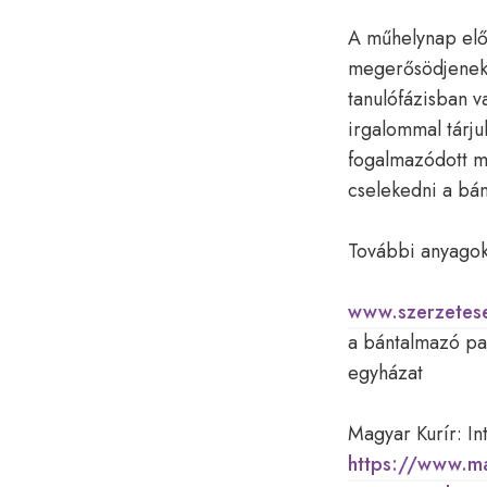
A műhelynap előa
megerősödjenek a
tanulófázisban v
irgalommal tárju
fogalmazódott me
cselekedni a bá
További anyagok
www.szerzetes
a bántalmazó pa
egyházat
Magyar Kurír: Int
https://www.mag