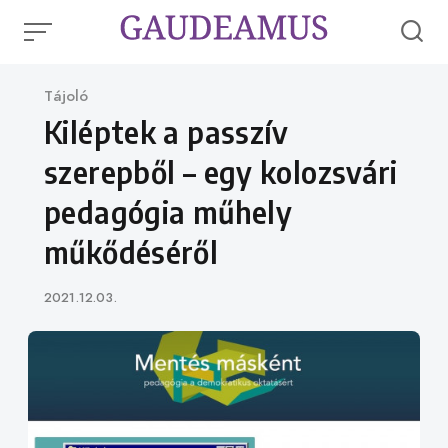
Skip
to
content
Category
Tájoló
Kiléptek a passzív
szerepből – egy kolozsvári
pedagógia műhely
műkődéséről
Published
2021.12.03.
on