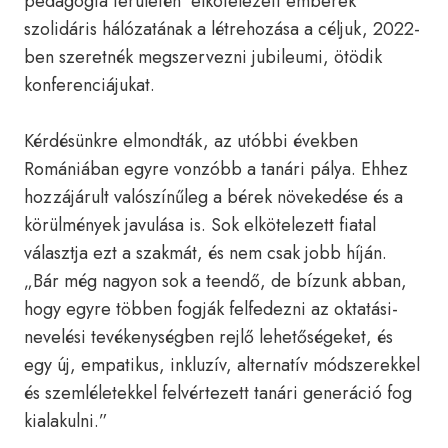
pedagógia területén elkötelezett emberek
szolidáris hálózatának a létrehozása a céljuk, 2022-
ben szeretnék megszervezni jubileumi, ötödik
konferenciájukat.
Kérdésünkre elmondták, az utóbbi években
Romániában egyre vonzóbb a tanári pálya. Ehhez
hozzájárult valószínűleg a bérek növekedése és a
körülmények javulása is. Sok elkötelezett fiatal
választja ezt a szakmát, és nem csak jobb híján.
„Bár még nagyon sok a teendő, de bízunk abban,
hogy egyre többen fogják felfedezni az oktatási-
nevelési tevékenységben rejlő lehetőségeket, és
egy új, empatikus, inkluzív, alternatív módszerekkel
és szemléletekkel felvértezett tanári generáció fog
kialakulni.”