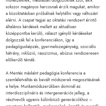
művészeknek, médiában dolgozóknak szól, akik
sokszor magányos harcosnak érzik magukat, amikor
a közoktatásban próbálnak helytállni vagy változást
elérni. A csapat tagjai az oktatási rendszert érintő
általános kérdések mellett az aktuálisan
középpontba kerülő, választ igénylő kérdéseket
dolgozzák fel a konferenciákon, így a
pedagógusképzés, gyermekszegénység, szociális
hátrány, inklúzió, rasszizmus, abúzus rendszeresen
előkerülő témák.
A Mentés másként pedagógia konferencia a
szemléletváltás és bevált módszerek megosztásának
a helye. Munkamódszerükben dominál az
interdiszciplináris és intergenerációs jelleg, a
résztvevők ugyanis különböző generációkhoz –