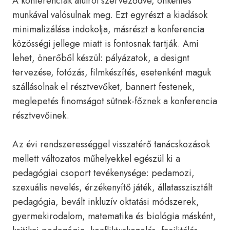
A konferenciák alulról szerveződve, önkéntes
munkával valósulnak meg. Ezt egyrészt a kiadások
minimalizálása indokolja, másrészt a konferencia
közösségi jellege miatt is fontosnak tartják. Ami
lehet, önerőből készül: pályázatok, a designt
tervezése, fotózás, filmkészítés, esetenként maguk
szállásolnak el résztvevőket, bannert festenek,
meglepetés finomságot sütnek-főznek a konferencia
résztvevőinek.
Az évi rendszerességgel visszatérő tanácskozások
mellett változatos műhelyekkel egészül ki a
pedagógiai csoport tevékenysége: pedamozi,
szexuális nevelés, érzékenyítő játék, állatasszisztált
pedagógia, bevált inkluzív oktatási módszerek,
gyermekirodalom, matematika és biológia másként,