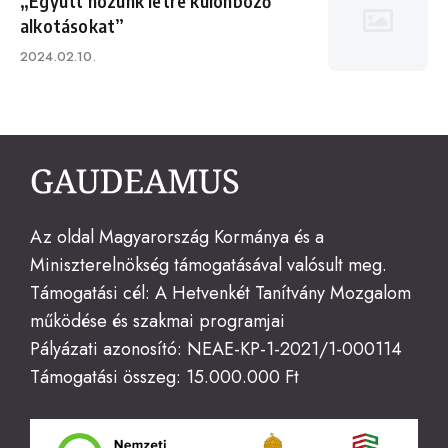
„Együtt hozunk létre különböző
alkotásokat”
Published
2024.02.10.
on
Az oldal Magyarország Kormánya és a
Miniszterelnökség támogatásával valósult meg.
Támogatási cél: A Hetvenkét Tanítvány Mozgalom
működése és szakmai programjai
Pályázati azonosító: NEAE-KP-1-2021/1-000114
Támogatási összeg: 15.000.000 Ft