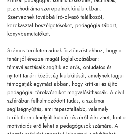
kritikai pedagógia, konfliktuskezelés, facilitálás,
pszichodráma szerepelnek kínálatukban.
Szerveznek továbbá író-olvasó találkozót,
kerekasztal-beszélgetéseket, pedagógia-tábort,
könyvbemutatókat.
Számos területen adnak ösztönzést ahhoz, hogy a
tanár jól érezze magát foglalkozásában:
témaválasztásaik segítik az erős, öntudatos és
nyitott tanári közösség kialakítását, amelynek tagjai
támogatják egymást abban, hogy kritikai és újító
pedagógiai törekvéseiket megvalósíthassák. A civil
szférában felhalmozódott tudás, a szakmai
segítségnyújtás, ami tapasztaltabb, valamely
területben elmélyült kutató részéről érkezhet, fontos
motivációs erő lehet a pedagógusok számára. A