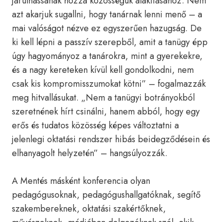
járulhassanak hozzá közösségük alakításához. Nem
azt akarjuk sugallni, hogy tanárnak lenni menő – a
mai valóságot nézve ez egyszerűen hazugság. De
ki kell lépni a passzív szerepből, amit a tanügy épp
úgy hagyományoz a tanárokra, mint a gyerekekre,
és a nagy kereteken kívül kell gondolkodni, nem
csak kis kompromisszumokat kötni” – fogalmazzák
meg hitvallásukat. „Nem a tanügyi botrányokból
szeretnének hírt csinálni, hanem abból, hogy egy
erős és tudatos közösség képes változtatni a
jelenlegi oktatási rendszer hibás beidegződésein és
elhanyagolt helyzetén” – hangsúlyozzák.
A Mentés másként konferencia olyan
pedagógusoknak, pedagógushallgatóknak, segítő
szakembereknek, oktatási szakértőknek,