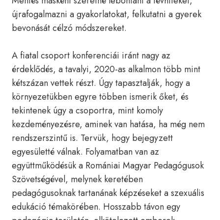
Mentés másként szeretné lebontani a tévhiteket,
újrafogalmazni a gyakorlatokat, felkutatni a gyerek
bevonását célzó módszereket.
A fiatal csoport konferenciái iránt nagy az
érdeklődés, a tavalyi, 2020-as alkalmon több mint
kétszázan vettek részt. Úgy tapasztalják, hogy a
környezetükben egyre többen ismerik őket, és
tekintenek úgy a csoportra, mint komoly
kezdeményezésre, aminek van hatása, ha még nem
rendszerszintű is. Tervük, hogy bejegyzett
egyesületté válnak. Folyamatban van az
együttműködésük a Romániai Magyar Pedagógusok
Szövetségével, melynek keretében
pedagógusoknak tartanának képzéseket a szexuális
edukáció témakörében. Hosszabb távon egy