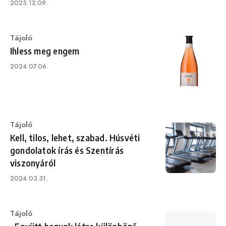
Published
2025.12.09.
on
Category
Tájoló
Ihless meg engem
Published
2024.07.06.
on
Category
Tájoló
Kell, tilos, lehet, szabad. Húsvéti
gondolatok írás és Szentírás
viszonyáról
Published
2024.03.31.
on
Category
Tájoló