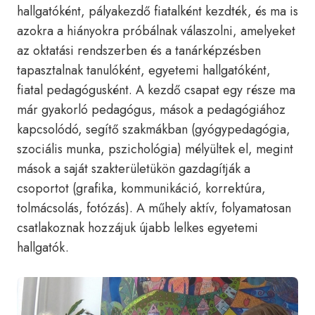
hallgatóként, pályakezdő fiatalként kezdték, és ma is
azokra a hiányokra próbálnak válaszolni, amelyeket
az oktatási rendszerben és a tanárképzésben
tapasztalnak tanulóként, egyetemi hallgatóként,
fiatal pedagógusként. A kezdő csapat egy része ma
már gyakorló pedagógus, mások a pedagógiához
kapcsolódó, segítő szakmákban (gyógypedagógia,
szociális munka, pszichológia) mélyültek el, megint
mások a saját szakterületükön gazdagítják a
csoportot (grafika, kommunikáció, korrektúra,
tolmácsolás, fotózás). A műhely aktív, folyamatosan
csatlakoznak hozzájuk újabb lelkes egyetemi
hallgatók.