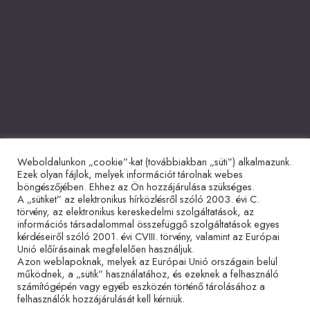
Weboldalunkon „cookie”-kat (továbbiakban „süti”) alkalmazunk.
Együttműködő partnerek
Ezek olyan fájlok, melyek információt tárolnak webes
böngészőjében. Ehhez az Ön hozzájárulása szükséges.
A „sütiket” az elektronikus hírközlésről szóló 2003. évi C.
törvény, az elektronikus kereskedelmi szolgáltatások, az
információs társadalommal összefüggő szolgáltatások egyes
kérdéseiről szóló 2001. évi CVIII. törvény, valamint az Európai
Unió előírásainak megfelelően használjuk.
Azon weblapoknak, melyek az Európai Unió országain belül
működnek, a „sütik” használatához, és ezeknek a felhasználó
Adatvédelmi tájékoztató
Impresszum
Sütitájékoztató
számítógépén vagy egyéb eszközén történő tárolásához a
felhasználók hozzájárulását kell kérniük.