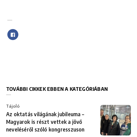
SHARE WITH FRIENDS
TOVÁBBI CIKKEK EBBEN A KATEGÓRIÁBAN
Category
Tájoló
Az oktatás világának jubileuma –
Magyarok is részt vettek a jövő
neveléséről szóló kongresszuson