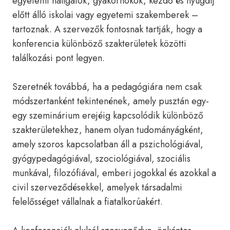
egyetemi hallgatók, gyakornokok, kezdő és nyugdíj
előtt álló iskolai vagy egyetemi szakemberek –
tartoznak. A szervezők fontosnak tartják, hogy a
konferencia különböző szakterületek közötti
találkozási pont legyen.
Szeretnék továbbá, ha a pedagógiára nem csak
módszertanként tekintenének, amely pusztán egy-
egy szeminárium erejéig kapcsolódik különböző
szakterületekhez, hanem olyan tudományágként,
amely szoros kapcsolatban áll a pszichológiával,
gyógypedagógiával, szociológiával, szociális
munkával, filozófiával, emberi jogokkal és azokkal a
civil szerveződésekkel, amelyek társadalmi
felelősséget vállalnak a fiatalkorúakért.