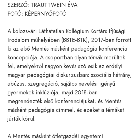
SZERZŐ: TRAUTTWEIN ÉVA
FOTÓ: KÉPERNYŐFOTÓ
A kolozsvári Láthatatlan Kollégium Kortárs Ifjúsági
Irodalom műhelyében (BBTE-BTK), 2017-ben forrott
ki az első Mentés másként pedagógia konferencia
koncepciója. A csoportban olyan témák merültek
fel, amelyekről nagyon kevés szó esik az erdélyi
magyar pedagógiai diskurzusban: szociális hátrány,
abúzus, szegregáció, sajátos nevelési igényű
gyermekek inklúziója, majd 2018-ban
megrendezték első konferenciájukat, és Mentés
másként pedagógia címmel, és ezeket a témákat
járták körül.
A Mentés másként ötletgazdái egyetemi