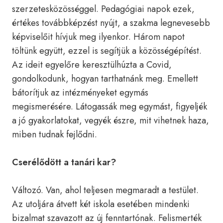
szerzetesközösséggel. Pedagógiai napok ezek,
értékes továbbképzést nyújt, a szakma legnevesebb
képviselőit hívjuk meg ilyenkor. Három napot
töltünk együtt, ezzel is segítjük a közösségépítést.
Az ideit egyelőre keresztülhúzta a Covid,
gondolkodunk, hogyan tarthatnánk meg. Emellett
bátorítjuk az intézményeket egymás
megismerésére. Látogassák meg egymást, figyeljék
a jó gyakorlatokat, vegyék észre, mit vihetnek haza,
miben tudnak fejlődni.
Cserélődött a tanári kar?
Változó. Van, ahol teljesen megmaradt a testület.
Az utoljára átvett két iskola esetében mindenki
bizalmat szavazott az új fenntartónak. Felismerték