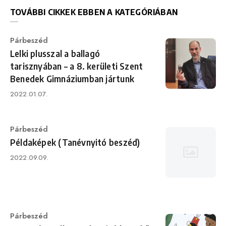
TOVÁBBI CIKKEK EBBEN A KATEGÓRIÁBAN
Category
Párbeszéd
Lelki plusszal a ballagó
tarisznyában – a 8. kerületi Szent
Benedek Gimnáziumban jártunk
Published
2022.01.07.
on
Category
Párbeszéd
Példaképek (Tanévnyitó beszéd)
Published
2022.09.09.
on
Category
Párbeszéd