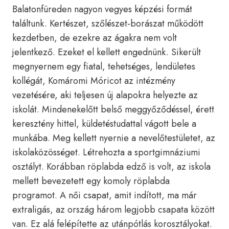
Balatonfüreden nagyon vegyes képzési formát
találtunk. Kertészet, szőlészet-borászat működött
kezdetben, de ezekre az ágakra nem volt
jelentkező. Ezeket el kellett engednünk. Sikerült
megnyernem egy fiatal, tehetséges, lendületes
kollégát, Komáromi Móricot az intézmény
vezetésére, aki teljesen új alapokra helyezte az
iskolát. Mindenekelőtt belső meggyőződéssel, érett
keresztény hittel, küldetéstudattal vágott bele a
munkába. Meg kellett nyernie a nevelőtestületet, az
iskolaközösséget. Létrehozta a sportgimnáziumi
osztályt. Korábban röplabda edző is volt, az iskola
mellett bevezetett egy komoly röplabda
programot. A női csapat, amit indított, ma már
extraligás, az ország három legjobb csapata között
van. Ez alá felépítette az utánpótlás korosztályokat.