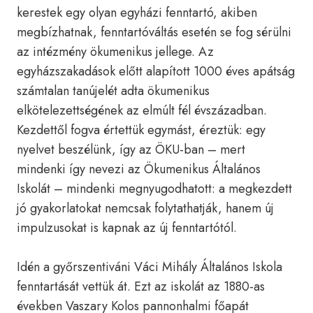
kerestek egy olyan egyházi fenntartó, akiben
megbízhatnak, fenntartóváltás esetén se fog sérülni
az intézmény ökumenikus jellege. Az
egyházszakadások előtt alapított 1000 éves apátság
számtalan tanújelét adta ökumenikus
elkötelezettségének az elmúlt fél évszázadban.
Kezdettől fogva értettük egymást, éreztük: egy
nyelvet beszélünk, így az ÖKU-ban – mert
mindenki így nevezi az Ökumenikus Általános
Iskolát – mindenki megnyugodhatott: a megkezdett
jó gyakorlatokat nemcsak folytathatják, hanem új
impulzusokat is kapnak az új fenntartótól.
Idén a győrszentiváni Váci Mihály Általános Iskola
fenntartását vettük át. Ezt az iskolát az 1880-as
években Vaszary Kolos pannonhalmi főapát