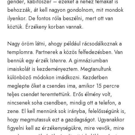
gender, kábítószer – ezeket a nehéz témákat is
behozzák, át kell nagyon gondolnom, mit mondok
ilyenkor. De fontos róla beszélni, mert ott van
köztük. Érzékeny korban vannak.
Nagy öröm látni, ahogy például rácsodálkoznak a
templomra. Partnerek a közös felfedezésben. Van
bennük egy érzék Istenre. A gimnáziumban
imaiskolát is kezdeményeztem. Megtanultunk
különböző módokon imádkozni. Kezdetben
meglepte őket a csendes ima, amikor 15 percre
teljes csendet teremtettünk. Erős élmény volt,
nincsenek soha csendben, mindig ott a telefon, a
zene. El kell mennünk sok irányba, felelősségünk is,
hogy megmutassuk ezt a gazdagságot. Ugyanakkor
figyelni kell az érzékenységükre, mire vevők, mire