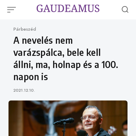
Skip
to
content
Category
Párbeszéd
A nevelés nem
varázspálca, bele kell
állni, ma, holnap és a 100.
napon is
Published
2021.12.10.
on