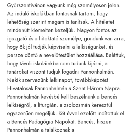
Győrszentivánon vagyunk még személyesen jelen.
Az induló iskolákban fontosnak tartom, hogy
lehetőség szerint magam is tanítsak. A hitéletet
mindenütt kiemelten kezeljük. Nagyon fontos az
igazgató és a hitoktató személye, gondunk van arra,
hogy ők jól tudják képviselni a lelkiségünket, és
persze döntő a nevelőtestület hozzáállása. Beláttuk,
hogy távoli iskoláinkba nem tudunk kijárni, a
tanárokat viszont tudjuk fogadni Pannonhalmán.
Nekik szervezünk lelkinapot, továbbképzést.
Hivatalosak Pannonhalmán a Szent Három Napra.
Pannonhalmán kevésbé kell beszélnünk a bencés
lelkiségről, a liturgián, a zsolozsmán keresztül
egyszerűen megéljük. Két évvel ezelőtt indítottuk el
a Bencés Pedagógia Napokat. Bencés, hiszen
Pannonhalmán a találkoznak a