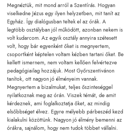
Megnéztük, mit mond arról a Szentírás. Hogyan
viselkedne Jézus egy ilyen helyzetben, mit tanít az
Egyház. Így dialógusban teltek el az órák. A
legtöbb osztályban jól működött, azonban nekem is
volt kudarcom. Az egyik osztály annyira szétesett
volt, hogy bár egyenként őket is megnyertem,
csoportként képtelen voltam kézben tartani őket. Be
kellett ismernem, nem voltam kellően felvértezve
pedagógiailag hozzájuk. Most Győrszentivánon
tanítok, ott nagyon jó élményeim vannak.
Megnyertem a bizalmukat, teljes őszinteséggel
nyilatkoznak meg az órán. Viszek témát, de amit
kérdeznek, ami foglalkoztatja őket, az mindig
elsőbbséget élvez. Egyre mélyebb párbeszéd kezd
kialakulni közöttünk. Nagyon jó élmény bemenni az
órákra, sajnálom, hogy nem tudok többet vállalni.