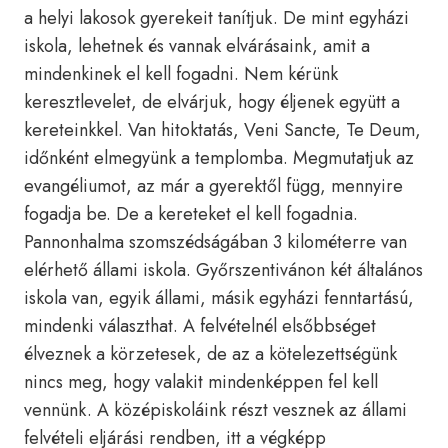
a helyi lakosok gyerekeit tanítjuk. De mint egyházi
iskola, lehetnek és vannak elvárásaink, amit a
mindenkinek el kell fogadni. Nem kérünk
keresztlevelet, de elvárjuk, hogy éljenek együtt a
kereteinkkel. Van hitoktatás, Veni Sancte, Te Deum,
időnként elmegyünk a templomba. Megmutatjuk az
evangéliumot, az már a gyerektől függ, mennyire
fogadja be. De a kereteket el kell fogadnia.
Pannonhalma szomszédságában 3 kilométerre van
elérhető állami iskola. Győrszentivánon két általános
iskola van, egyik állami, másik egyházi fenntartású,
mindenki választhat. A felvételnél elsőbbséget
élveznek a körzetesek, de az a kötelezettségünk
nincs meg, hogy valakit mindenképpen fel kell
vennünk. A középiskoláink részt vesznek az állami
felvételi eljárási rendben, itt a végképp