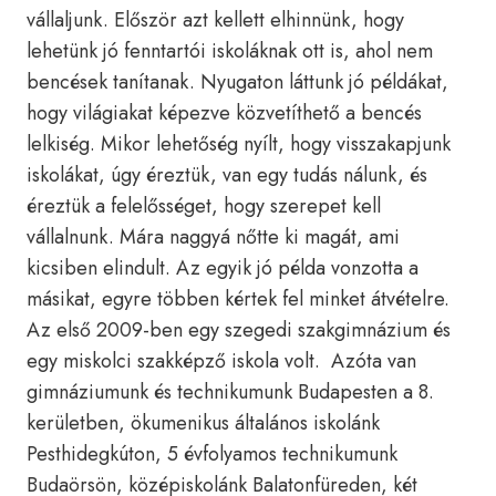
vállaljunk. Először azt kellett elhinnünk, hogy
lehetünk jó fenntartói iskoláknak ott is, ahol nem
bencések tanítanak. Nyugaton láttunk jó példákat,
hogy világiakat képezve közvetíthető a bencés
lelkiség. Mikor lehetőség nyílt, hogy visszakapjunk
iskolákat, úgy éreztük, van egy tudás nálunk, és
éreztük a felelősséget, hogy szerepet kell
vállalnunk. Mára naggyá nőtte ki magát, ami
kicsiben elindult. Az egyik jó példa vonzotta a
másikat, egyre többen kértek fel minket átvételre.
Az első 2009-ben egy szegedi szakgimnázium és
egy miskolci szakképző iskola volt. Azóta van
gimnáziumunk és technikumunk Budapesten a 8.
kerületben, ökumenikus általános iskolánk
Pesthidegkúton, 5 évfolyamos technikumunk
Budaörsön, középiskolánk Balatonfüreden, két