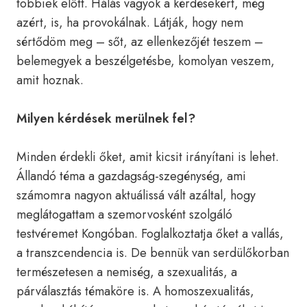
többiek előtt. Hálás vagyok a kérdésekért, még
azért, is, ha provokálnak. Látják, hogy nem
sértődöm meg – sőt, az ellenkezőjét teszem –
belemegyek a beszélgetésbe, komolyan veszem,
amit hoznak.
Milyen kérdések merülnek fel?
Minden érdekli őket, amit kicsit irányítani is lehet.
Állandó téma a gazdagság-szegénység, ami
számomra nagyon aktuálissá vált azáltal, hogy
meglátogattam a szemorvosként szolgáló
testvéremet Kongóban. Foglalkoztatja őket a vallás,
a transzcendencia is. De bennük van serdülőkorban
természetesen a nemiség, a szexualitás, a
párválasztás témaköre is. A homoszexualitás,