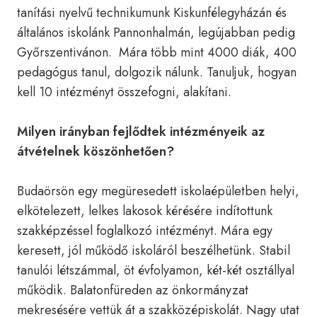
tanítási nyelvű technikumunk Kiskunfélegyházán és
általános iskolánk Pannonhalmán, legújabban pedig
Győrszentivánon. Mára több mint 4000 diák, 400
pedagógus tanul, dolgozik nálunk. Tanuljuk, hogyan
kell 10 intézményt összefogni, alakítani.
Milyen irányban fejlődtek intézményeik az
átvételnek köszönhetően?
Budaörsön egy megüresedett iskolaépületben helyi,
elkötelezett, lelkes lakosok kérésére indítottunk
szakképzéssel foglalkozó intézményt. Mára egy
keresett, jól működő iskoláról beszélhetünk. Stabil
tanulói létszámmal, öt évfolyamon, két-két osztállyal
működik. Balatonfüreden az önkormányzat
mekresésére vettük át a szakközépiskolát. Nagy utat