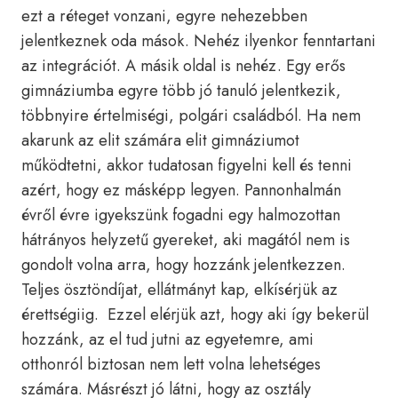
ezt a réteget vonzani, egyre nehezebben
jelentkeznek oda mások. Nehéz ilyenkor fenntartani
az integrációt. A másik oldal is nehéz. Egy erős
gimnáziumba egyre több jó tanuló jelentkezik,
többnyire értelmiségi, polgári családból. Ha nem
akarunk az elit számára elit gimnáziumot
működtetni, akkor tudatosan figyelni kell és tenni
azért, hogy ez másképp legyen. Pannonhalmán
évről évre igyekszünk fogadni egy halmozottan
hátrányos helyzetű gyereket, aki magától nem is
gondolt volna arra, hogy hozzánk jelentkezzen.
Teljes ösztöndíjat, ellátmányt kap, elkísérjük az
érettségiig. Ezzel elérjük azt, hogy aki így bekerül
hozzánk, az el tud jutni az egyetemre, ami
otthonról biztosan nem lett volna lehetséges
számára. Másrészt jó látni, hogy az osztály