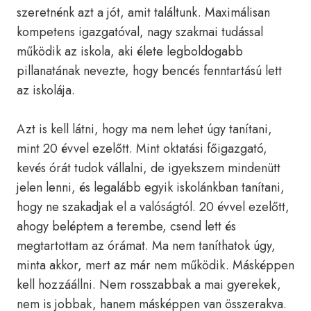
szeretnénk azt a jót, amit találtunk. Maximálisan
kompetens igazgatóval, nagy szakmai tudással
működik az iskola, aki élete legboldogabb
pillanatának nevezte, hogy bencés fenntartású lett
az iskolája.
Azt is kell látni, hogy ma nem lehet úgy tanítani,
mint 20 évvel ezelőtt. Mint oktatási főigazgató,
kevés órát tudok vállalni, de igyekszem mindenütt
jelen lenni, és legalább egyik iskolánkban tanítani,
hogy ne szakadjak el a valóságtól. 20 évvel ezelőtt,
ahogy beléptem a terembe, csend lett és
megtartottam az órámat. Ma nem taníthatok úgy,
minta akkor, mert az már nem működik. Másképpen
kell hozzáállni. Nem rosszabbak a mai gyerekek,
nem is jobbak, hanem másképpen van összerakva.