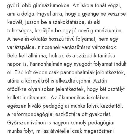
győri jobb gimnáziumokba. Az iskola tehát végzi,
ami a dolga. Figyel arra, hogy a gyenge ne veszítse
kedvét, jusson be a szakoktatásba, és aki
tehetséges, kerüljön be egy jó nevű gimnáziumba.
A nevelés-oktatás hosszú távú folyamat, nem egy
varázspálca, nincsenek varázsütésre változások.
Bele kell állni ma, holnap és a századik tanítása
napon is. Pannonhalmán egy nyugodt folyamat indult
el. Első két évben csak pannonhalmiak jelentkeztek,
utána a környékről is elkezdtek jönni. Aztán
ötödikre olyan sokan jelentkeztek, hogy két osztályt
kellett indítanunk. Az ökumenikus iskolában
egészen kiváló pedagógiai munka folyik kezdettől,
a reformpedagógiai eszköztára ott gyakorlat.
Győrszentivánon is nagyon komoly pedagógiai
munka folyt, mi az átvétellel csak megerősíteni