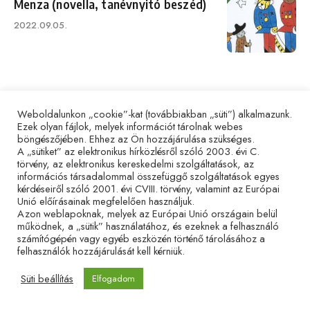
Menza (novella, tanévnyitó beszéd)
Published
2022.09.05.
on
Category
Párbeszéd
Weboldalunkon „cookie”-kat (továbbiakban „süti”) alkalmazunk.
Egy iskolafenntartó lehetőségei –
Ezek olyan fájlok, melyek információt tárolnak webes
böngészőjében. Ehhez az Ön hozzájárulása szükséges.
körkép a Váci Egyházmegye
A „sütiket” az elektronikus hírközlésről szóló 2003. évi C.
oktató-nevelő hálózatáról
törvény, az elektronikus kereskedelmi szolgáltatások, az
információs társadalommal összefüggő szolgáltatások egyes
Published
2022.02.18.
kérdéseiről szóló 2001. évi CVIII. törvény, valamint az Európai
on
Unió előírásainak megfelelően használjuk.
Azon weblapoknak, melyek az Európai Unió országain belül
működnek, a „sütik” használatához, és ezeknek a felhasználó
számítógépén vagy egyéb eszközén történő tárolásához a
felhasználók hozzájárulását kell kérniük.
Süti beállítás
Elfogadom
Az oldal Magyarország Kormánya és a
Miniszterelnökség támogatásával valósult meg.