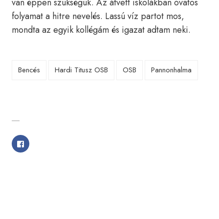
van éppen szükségük. Az átvett iskolákban óvatos
folyamat a hitre nevelés. Lassú víz partot mos,
mondta az egyik kollégám és igazat adtam neki.
Bencés
Hardi Titusz OSB
OSB
Pannonhalma
SHARE WITH FRIENDS