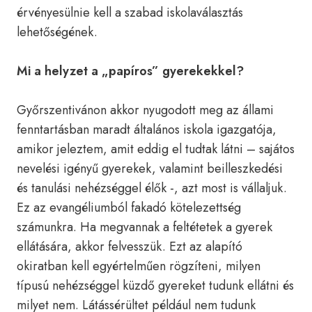
érvényesülnie kell a szabad iskolaválasztás
lehetőségének.
Mi a helyzet a „papíros” gyerekekkel?
Győrszentivánon akkor nyugodott meg az állami
fenntartásban maradt általános iskola igazgatója,
amikor jeleztem, amit eddig el tudtak látni – sajátos
nevelési igényű gyerekek, valamint beilleszkedési
és tanulási nehézséggel élők -, azt most is vállaljuk.
Ez az evangéliumból fakadó kötelezettség
számunkra. Ha megvannak a feltétetek a gyerek
ellátására, akkor felvesszük. Ezt az alapító
okiratban kell egyértelműen rögzíteni, milyen
típusú nehézséggel küzdő gyereket tudunk ellátni és
milyet nem. Látássérültet például nem tudunk