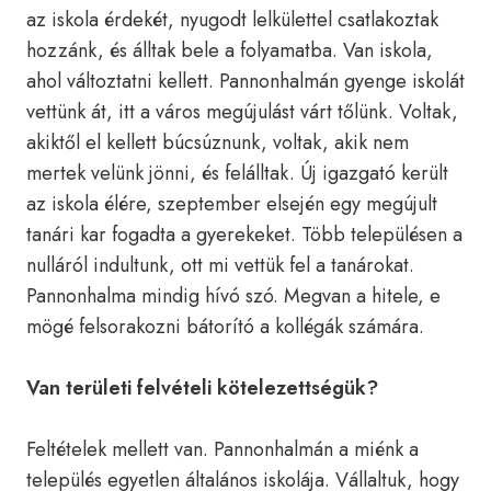
az iskola érdekét, nyugodt lelkülettel csatlakoztak
hozzánk, és álltak bele a folyamatba. Van iskola,
ahol változtatni kellett. Pannonhalmán gyenge iskolát
vettünk át, itt a város megújulást várt tőlünk. Voltak,
akiktől el kellett búcsúznunk, voltak, akik nem
mertek velünk jönni, és felálltak. Új igazgató került
az iskola élére, szeptember elsején egy megújult
tanári kar fogadta a gyerekeket. Több településen a
nulláról indultunk, ott mi vettük fel a tanárokat.
Pannonhalma mindig hívó szó. Megvan a hitele, e
mögé felsorakozni bátorító a kollégák számára.
Van területi felvételi kötelezettségük?
Feltételek mellett van. Pannonhalmán a miénk a
település egyetlen általános iskolája. Vállaltuk, hogy