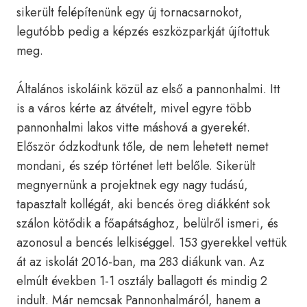
sikerült felépítenünk egy új tornacsarnokot,
legutóbb pedig a képzés eszközparkját újítottuk
meg.
Általános iskoláink közül az első a pannonhalmi. Itt
is a város kérte az átvételt, mivel egyre több
pannonhalmi lakos vitte máshová a gyerekét.
Először ódzkodtunk tőle, de nem lehetett nemet
mondani, és szép történet lett belőle. Sikerült
megnyernünk a projektnek egy nagy tudású,
tapasztalt kollégát, aki bencés öreg diákként sok
szálon kötődik a főapátsághoz, belülről ismeri, és
azonosul a bencés lelkiséggel. 153 gyerekkel vettük
át az iskolát 2016-ban, ma 283 diákunk van. Az
elmúlt években 1-1 osztály ballagott és mindig 2
indult. Már nemcsak Pannonhalmáról, hanem a