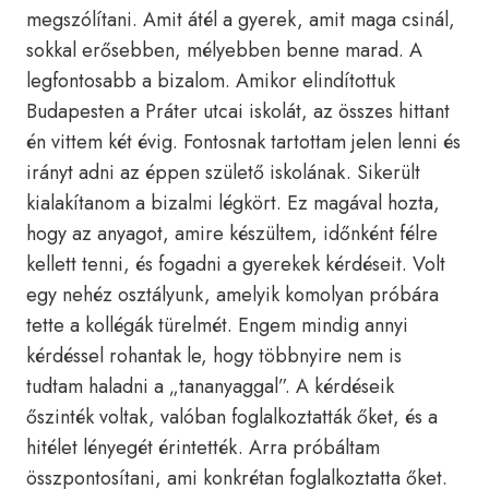
megszólítani. Amit átél a gyerek, amit maga csinál,
sokkal erősebben, mélyebben benne marad. A
legfontosabb a bizalom. Amikor elindítottuk
Budapesten a Práter utcai iskolát, az összes hittant
én vittem két évig. Fontosnak tartottam jelen lenni és
irányt adni az éppen születő iskolának. Sikerült
kialakítanom a bizalmi légkört. Ez magával hozta,
hogy az anyagot, amire készültem, időnként félre
kellett tenni, és fogadni a gyerekek kérdéseit. Volt
egy nehéz osztályunk, amelyik komolyan próbára
tette a kollégák türelmét. Engem mindig annyi
kérdéssel rohantak le, hogy többnyire nem is
tudtam haladni a „tananyaggal”. A kérdéseik
őszinték voltak, valóban foglalkoztatták őket, és a
hitélet lényegét érintették. Arra próbáltam
összpontosítani, ami konkrétan foglalkoztatta őket.