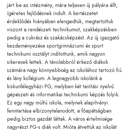
járt be az intézmény, mára teljesen új pályára állt,
ígéretes fejlődésnek indult. A kertészetet
érdeklődés hiányában elengedtük, megtartottuk
viszont a rendészeti technikumot, szakképzésben
pedig a cukrász és szakácsképzést. Az új igazgató
kezdeményezése sportgimnáziumi és sport
technikumi osztályt indítottunk, amik nagyon
sikeresek lettek. A távolabbról érkező diákok
számára nagy könnyebbség az iskolához tartozó fiú
és lány kollégium. A legnagyobb iskolánk a
kiskunfélegyházi PG, melyben két tanítási nyelvű
gépészeti és informatikai technikumi képzés folyik.
Ez egy nagy múltú iskola, melynek alapítványi
fenntartása elbizonytalanodott, a főapátságban
pedig biztos gazdát láttak. A város értelmisége
nagyrészt PG-s diák volt. Mióta átvettük az iskolát