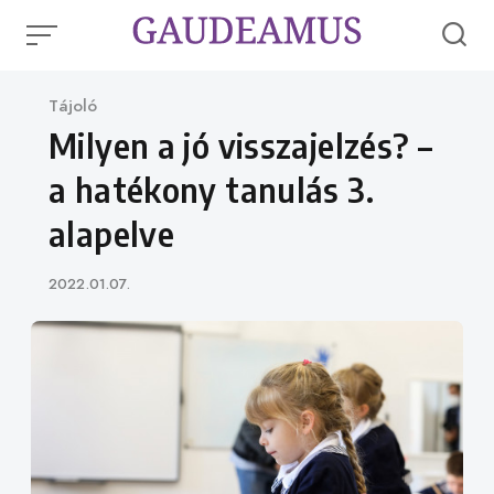
Skip
to
content
Category
Tájoló
Milyen a jó visszajelzés? –
a hatékony tanulás 3.
alapelve
Published
2022.01.07.
on