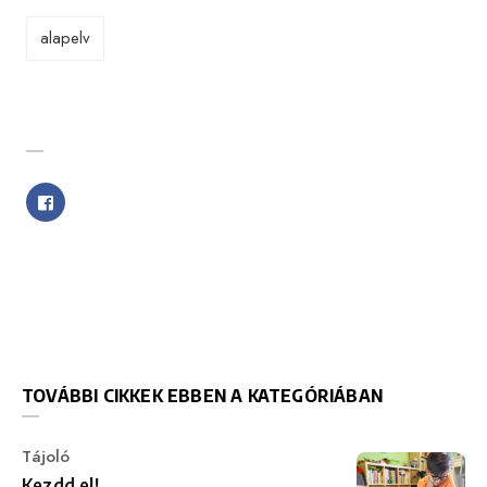
alapelv
SHARE WITH FRIENDS
TOVÁBBI CIKKEK EBBEN A KATEGÓRIÁBAN
Category
Tájoló
Kezdd el!