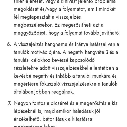
siker elérését, vagy a kihívást jelentő probléma
megoldását és/vagy a folyamatot, amit mindkét
fél megtapasztalt a visszajelzés
megbeszélésekor. Ez megerősítheti azt a
meggyőződést, hogy a folyamat tovább javítható.
A visszajelzés hangneme és iránya hatással van a
tanulók motivációjára. A negatív hangvételű és a
tanulási célokhoz kevéssé kapcsolódó
részletekre adott visszajelzésekkel ellentétben a
kevésbé negatív és inkább a tanulói munkára és
megértésre fókuszáló visszajelzésekre a tanulók
általában jobban reagálnak.
Nagyon fontos a dicséret és a megerősítés a kis
lépéseknél is, majd amikor haladásuk jól
érzékelhető, bátorításuk a kitartásra