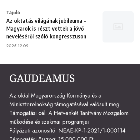
Category
Tájoló
Az oktatás világának jubileuma –
Magyarok is részt vettek a jövő
neveléséről szóló kongresszuson
Published
2025.12.09.
on
Az oldal Magyarország Kormánya és a
Miniszterelnökség támogatásával valósult meg.
Támogatási cél: A Hetvenkét Tanítvány Mozgalom
működése és szakmai programjai
Pályázati azonosító: NEAE-KP-1-2021/1-000114
Támogatási összeg: 15.000.000 Ft