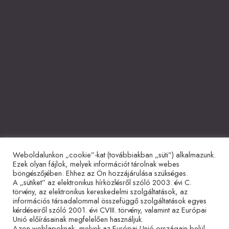
Weboldalunkon „cookie”-kat (továbbiakban „süti”) alkalmazunk.
Együttműködő partnerek
Ezek olyan fájlok, melyek információt tárolnak webes
böngészőjében. Ehhez az Ön hozzájárulása szükséges.
A „sütiket” az elektronikus hírközlésről szóló 2003. évi C.
törvény, az elektronikus kereskedelmi szolgáltatások, az
információs társadalommal összefüggő szolgáltatások egyes
kérdéseiről szóló 2001. évi CVIII. törvény, valamint az Európai
Unió előírásainak megfelelően használjuk.
Azon weblapoknak, melyek az Európai Unió országain belül