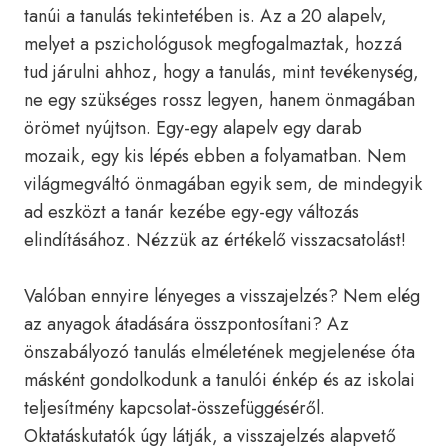
tanúi a tanulás tekintetében is. Az a 20 alapelv,
melyet a pszichológusok megfogalmaztak, hozzá
tud járulni ahhoz, hogy a tanulás, mint tevékenység,
ne egy szükséges rossz legyen, hanem önmagában
örömet nyújtson. Egy-egy alapelv egy darab
mozaik, egy kis lépés ebben a folyamatban. Nem
világmegváltó önmagában egyik sem, de mindegyik
ad eszközt a tanár kezébe egy-egy változás
elindításához. Nézzük az értékelő visszacsatolást!
Valóban ennyire lényeges a visszajelzés? Nem elég
az anyagok átadására összpontosítani? Az
önszabályozó tanulás elméletének megjelenése óta
másként gondolkodunk a tanulói énkép és az iskolai
teljesítmény kapcsolat-összefüggéséről.
Oktatáskutatók úgy látják, a visszajelzés alapvető