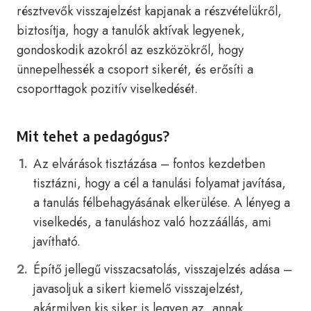
résztvevők visszajelzést kapjanak a részvételükről,
biztosítja, hogy a tanulók aktívak legyenek,
gondoskodik azokról az eszközökről, hogy
ünnepelhessék a csoport sikerét, és erősíti a
csoporttagok pozitív viselkedését.
Mit tehet a pedagógus?
Az elvárások tisztázása – fontos kezdetben
tisztázni, hogy a cél a tanulási folyamat javítása,
a tanulás félbehagyásának elkerülése. A lényeg a
viselkedés, a tanuláshoz való hozzáállás, ami
javítható.
Építő jellegű visszacsatolás, visszajelzés adása –
javasoljuk a sikert kiemelő visszajelzést,
akármilyen kis siker is legyen az, annak