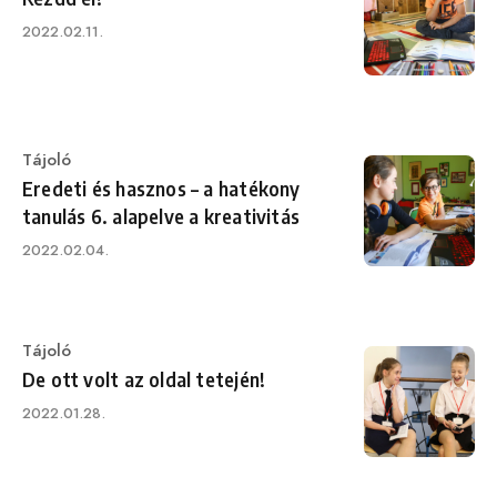
Published
2022.02.11.
on
Category
Tájoló
Eredeti és hasznos – a hatékony
tanulás 6. alapelve a kreativitás
Published
2022.02.04.
on
Category
Tájoló
De ott volt az oldal tetején!
Published
2022.01.28.
on