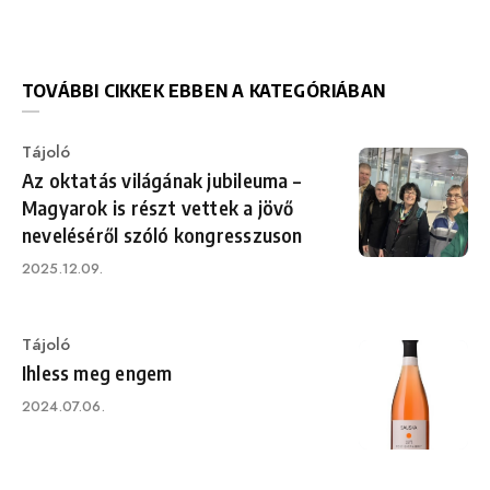
TOVÁBBI CIKKEK EBBEN A KATEGÓRIÁBAN
Category
Tájoló
Az oktatás világának jubileuma –
Magyarok is részt vettek a jövő
neveléséről szóló kongresszuson
Published
2025.12.09.
on
Category
Tájoló
Ihless meg engem
Published
2024.07.06.
on