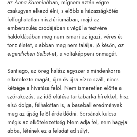
az
Anna
Kareniná
ban, mígnem aztán végre
csakugyan elkezd élni, s előbb a házasságkötés
felfoghatatlan misztériumában, majd az
emberszülés csodájában s végül a testvére
haldoklásában meg nem ismeri az igazi, véres és
torz életet, s abban meg nem találja, jó későn,
az
eigentlichen Selbst
-et, a voltaképpeni önmagát.
Santiago, az öreg halász egyszer s mindenkorra
elkötelezte magát, újra és újra vízre száll, nincs
kétsége a hivatása felől. Nem ismeretlen előtte a
szórakozás, az idő elütése tarkabarka hírekkel, hisz
első dolga, félhalottan is, a baseball eredmények
meg az újság felől érdeklődni. Sorsának kulcsa
mégis az elkötelezettség Nem adja fel, nem hagyja
abba, létének ez a feladat ad súlyt,