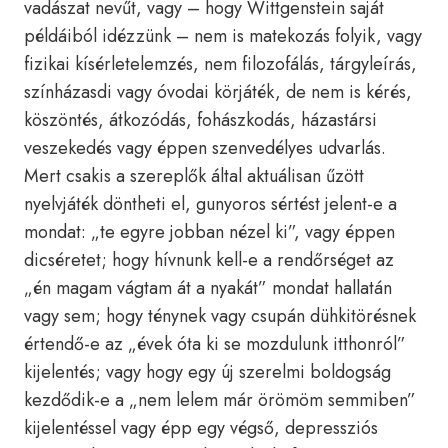
vadászat nevűt, vagy – hogy Wittgenstein saját
példáiból idézzünk – nem is matekozás folyik, vagy
fizikai kísérletelemzés, nem filozofálás, tárgyleírás,
színházasdi vagy óvodai körjáték, de nem is kérés,
köszöntés, átkozódás, fohászkodás, házastársi
veszekedés vagy éppen szenvedélyes udvarlás.
Mert csakis a szereplők által aktuálisan űzött
nyelvjáték döntheti el, gunyoros sértést jelent-e a
mondat: „te egyre jobban nézel ki”, vagy éppen
dicséretet; hogy hívnunk kell-e a rendőrséget az
„én magam vágtam át a nyakát” mondat hallatán
vagy sem; hogy ténynek vagy csupán dühkitörésnek
értendő-e az „évek óta ki se mozdulunk itthonról”
kijelentés; vagy hogy egy új szerelmi boldogság
kezdődik-e a „nem lelem már örömöm semmiben”
kijelentéssel vagy épp egy végső, depressziós