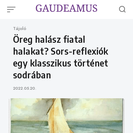
Skip
to
content
Category
Tájoló
Öreg halász fiatal
halakat? Sors-reflexiók
egy klasszikus történet
sodrában
Published
2022.05.20.
on