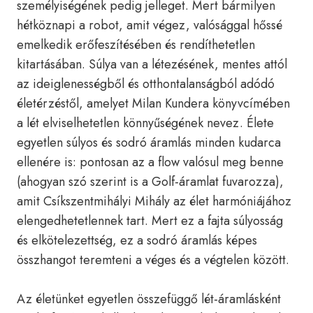
személyiségének pedig jelleget. Mert bármilyen
hétköznapi a robot, amit végez, valósággal hőssé
emelkedik erőfeszítésében és rendíthetetlen
kitartásában. Súlya van a létezésének, mentes attól
az ideiglenességből és otthontalanságból adódó
életérzéstől, amelyet Milan Kundera könyvcímében
a lét elviselhetetlen könnyűségének nevez. Élete
egyetlen súlyos és sodró áramlás minden kudarca
ellenére is: pontosan az a flow valósul meg benne
(ahogyan szó szerint is a Golf-áramlat fuvarozza),
amit Csíkszentmihályi Mihály az élet harmóniájához
elengedhetetlennek tart. Mert ez a fajta súlyosság
és elkötelezettség, ez a sodró áramlás képes
összhangot teremteni a véges és a végtelen között.
Az életünket egyetlen összefüggő lét-áramlásként