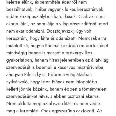
keletre élünk, és semmiféle édenről nem
beszélhetünk, hiába vagyunk lelkes keresztények,
vidám középosztálybeli katolikusok. Csak aki nem
akarja látni, az nem látja a világ abszurditását: mert
nem akar odanézni. Dosztojevszkij úgy volt
keresztény, hogy látta és odanézett. Nemcsak arra
mutatott rá, hogy a Káinnal kezdődő embertörténet
mindvégig benne is maradt a testvérgyilkos
gyakorlatban, hanem híres jelenetében az állatvilág
szenvedését is beemeli a keserves misztériumba,
ahogyan Pilinszky is. Ebben a világlátásban
nyilvánvaló, hogy Isten Fiának nem látogatóba
kellett jönnie közénk, hanem éppen a töménytelen
szenvedésünket látva, s abban osztozni akarva.
Nem oldotta meg az abszurditást és nem védte
meg a teremtést. Csak egyszerűen osztozott. Az