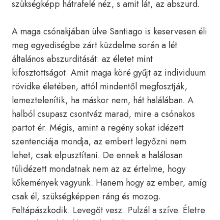
szükségképp hátrafelé néz, s amit lát, az abszurd.
A maga csónakjában ülve Santiago is keservesen éli
meg egyediségbe zárt küzdelme során a lét
általános abszurditását: az életet mint
kifosztottságot. Amit maga köré gyűjt az individuum
rövidke életében, attól mindentől megfosztják,
lemeztelenítik, ha máskor nem, hát halálában. A
halból csupasz csontváz marad, mire a csónakos
partot ér. Mégis, amint a regény sokat idézett
szentenciája mondja, az embert legyőzni nem
lehet, csak elpusztítani. De ennek a halálosan
túlidézett mondatnak nem az az értelme, hogy
kőkemények vagyunk. Hanem hogy az ember, amíg
csak él, szükségképpen ráng és mozog.
Feltápászkodik. Levegőt vesz. Pulzál a szíve. Életre