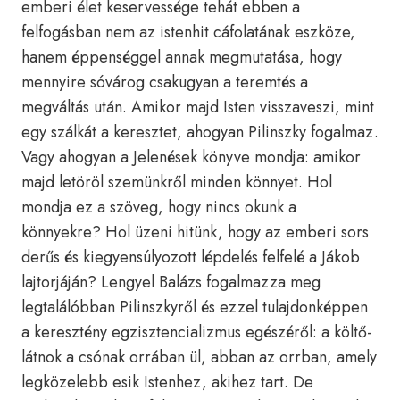
emberi élet keservessége tehát ebben a
felfogásban nem az istenhit cáfolatának eszköze,
hanem éppenséggel annak megmutatása, hogy
mennyire sóvárog csakugyan a teremtés a
megváltás után. Amikor majd Isten visszaveszi, mint
egy szálkát a keresztet, ahogyan Pilinszky fogalmaz.
Vagy ahogyan a Jelenések könyve mondja: amikor
majd letöröl szemünkről minden könnyet. Hol
mondja ez a szöveg, hogy nincs okunk a
könnyekre? Hol üzeni hitünk, hogy az emberi sors
derűs és kiegyensúlyozott lépdelés felfelé a Jákob
lajtorjáján? Lengyel Balázs fogalmazza meg
legtalálóbban Pilinszkyről és ezzel tulajdonképpen
a keresztény egzisztencializmus egészéről: a költő-
látnok a csónak orrában ül, abban az orrban, amely
legközelebb esik Istenhez, akihez tart. De