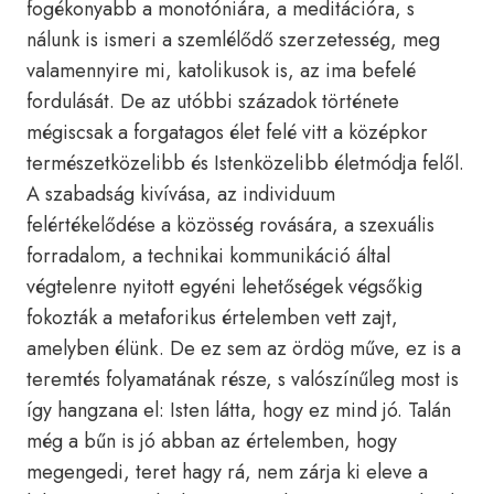
fogékonyabb a monotóniára, a meditációra, s
nálunk is ismeri a szemlélődő szerzetesség, meg
valamennyire mi, katolikusok is, az ima befelé
fordulását. De az utóbbi századok története
mégiscsak a forgatagos élet felé vitt a középkor
természetközelibb és Istenközelibb életmódja felől.
A szabadság kivívása, az individuum
felértékelődése a közösség rovására, a szexuális
forradalom, a technikai kommunikáció által
végtelenre nyitott egyéni lehetőségek végsőkig
fokozták a metaforikus értelemben vett zajt,
amelyben élünk. De ez sem az ördög műve, ez is a
teremtés folyamatának része, s valószínűleg most is
így hangzana el: Isten látta, hogy ez mind jó. Talán
még a bűn is jó abban az értelemben, hogy
megengedi, teret hagy rá, nem zárja ki eleve a