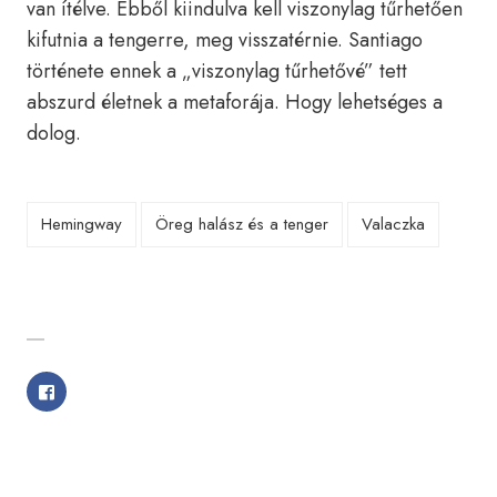
van ítélve. Ebből kiindulva kell viszonylag tűrhetően
kifutnia a tengerre, meg visszatérnie. Santiago
története ennek a „viszonylag tűrhetővé” tett
abszurd életnek a metaforája. Hogy lehetséges a
dolog.
Hemingway
Öreg halász és a tenger
Valaczka
SHARE WITH FRIENDS