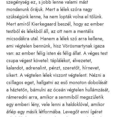
szegénység ez, s jobb lenne valami mást
mondanunk őrájuk. Mert a lélek szóra nagy
szükségünk lenne, ha nem lopták volna el tőlünk.
Mert amiről Kierkegaard beszél, hogy az ember
testből és lélekből áll, az ott nem a mentális
micsodákra utal. Hanem a lélek szó arra kellene,
ami végtelen bennünk, hisz Vörösmartynak igaza
van: az ember félig isten és félig állat. A véges test
csupa végest követel: táplálékot, élvezetet,
kalandot, adrenalint, pénzt, szeretőt, hírnevet,
sikert. A végtelen lélek viszont végtelent. Nézni a
csillagos eget, hallgatni az eső monoton dobolását
a háztetőn, bámulni az óceán végtelen hullámzását,
rámeredni arra, amikor a semmiből megszületik
egy emberi lény, vele lenni a haldoklóval, amikor
átlép egy másik létformába. Levegőt enni ígéret