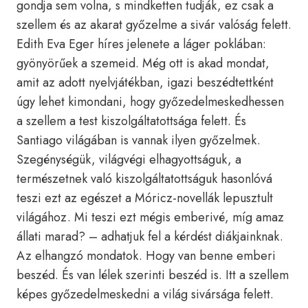
gondja sem volna, s mindketten tudják, ez csak a
szellem és az akarat győzelme a sivár valóság felett.
Edith Eva Eger híres jelenete a láger poklában:
gyönyörűek a szemeid. Még ott is akad mondat,
amit az adott nyelvjátékban, igazi beszédtettként
úgy lehet kimondani, hogy győzedelmeskedhessen
a szellem a test kiszolgáltatottsága felett. És
Santiago világában is vannak ilyen győzelmek.
Szegénységük, világvégi elhagyottságuk, a
természetnek való kiszolgáltatottságuk hasonlóvá
teszi ezt az egészet a Móricz-novellák lepusztult
világához. Mi teszi ezt mégis emberivé, míg amaz
állati marad? – adhatjuk fel a kérdést diákjainknak.
Az elhangzó mondatok. Hogy van benne emberi
beszéd. És van lélek szerinti beszéd is. Itt a szellem
képes győzedelmeskedni a világ sivársága felett.