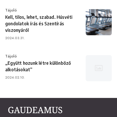
Category
Tájoló
Kell, tilos, lehet, szabad. Húsvéti
gondolatok írás és Szentírás
viszonyáról
Published
2024.03.31.
on
Category
Tájoló
„Együtt hozunk létre különböző
alkotásokat”
Published
2024.02.10.
on