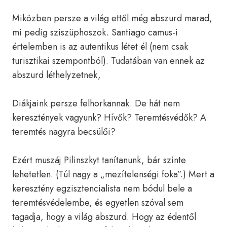
Miközben persze a világ ettől még abszurd marad,
mi pedig sziszüphoszok. Santiago camus-i
értelemben is az autentikus létet él (nem csak
turisztikai szempontból). Tudatában van ennek az
abszurd léthelyzetnek,
Diákjaink persze felhorkannak. De hát nem
keresztények vagyunk? Hívők? Teremtésvédők? A
teremtés nagyra becsülői?
Ezért muszáj Pilinszkyt tanítanunk, bár szinte
lehetetlen. (Túl nagy a „mezítelenségi foka”.) Mert a
keresztény egzisztencialista nem bódul bele a
teremtésvédelembe, és egyetlen szóval sem
tagadja, hogy a világ abszurd. Hogy az édentől