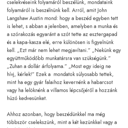
cselekvéseink folyamáról beszélünk, mondataink
folyamáról is beszélnünk kell. Arról, amit John
Langshaw Austin mond: hogy a beszéd egyben tett
is lehet, s abban a jelenben, amelyben a munka és
a szórakozás egyaránt a szót tette az esztergapad
és a kapa-kasza elé, erre különösen is figyelnünk
kell. „Ezt már nem lehet megjavítani.” „Nekünk egy
együttműködőbb munkatársra van szükségünk.”
„Zuhan a dollár árfolyama.” „Most egy ideig ne
hívj, kérlek!” Ezek a mondatok súlyosabb tettek,
mint ha egy gyár falaihoz kevernénk a habarcsot
vagy ha lelöknénk a villamos lépcsőjéről a hozzánk
húzó kedvesünket.
Ahhoz azonban, hogy beszédünkkel ma még
többször cselekszünk, mint a két kezünkkel vagy a