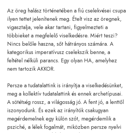
Az öreg halász történetében a fiú cselekvései csupa
ilyen tettet jelenítenek meg. Ételt visz az öregnek,
vigasztalja, vele akar tartani, figyelmezteti a
többieket a megfelelő viselkedésre. Miért teszi?
Nincs belőle haszna, sőt hátrányos számára. A
kategorikus imperatívusz cselekszik benne, a
feltétel nélküli parancs. Egy olyan HA, amelyhez
nem tartozik AKKOR.
Persze a tudatalattink is irányítja a viselkedésünket,
meg a kollektív tudatalattink és ennek archetípusai.
A sötétség rossz, a világosság jó. A fent jó, a lenttől
iszonyodunk. És ezek az irányítók csakugyan
megérdemelnek egy külön szót, megérdemlik a
psziché, a lélek fogalmát, miközben persze nyelvi