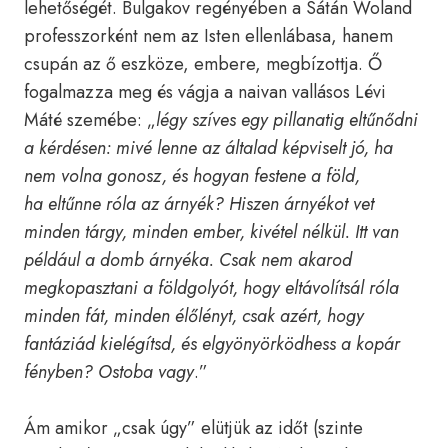
lehetőségét. Bulgakov regényében a Sátán Woland
professzorként nem az Isten ellenlábasa, hanem
csupán az ő eszköze, embere, megbízottja. Ő
fogalmazza meg és vágja a naivan vallásos Lévi
Máté szemébe: „
légy szíves egy pillanatig eltűnő
dni
a kérdésen: mivé lenne az általad képviselt jó, ha
nem volna gonosz, és hogyan festene a föld,
ha eltűnne róla az árnyék? Hiszen árnyékot vet
minden tárgy, minden ember, kivétel nélkül. Itt van
például a domb árnyéka. Csak nem akarod
megkopasztani a földgolyót, hogy eltávolítsál róla
minden fát, minden élőlényt, csak azért, hogy
fantáziád kielégítsd, és elgyönyörködhess a kopár
fényben? Ostoba vagy
.”
Ám amikor „csak úgy” elütjük az időt (szinte