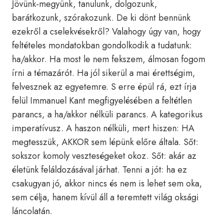
Jövünk-megyünk, tanulunk, dolgozunk,
barátkozunk, szórakozunk. De ki dönt bennünk
ezekről a cselekvésekről? Valahogy úgy van, hogy
feltételes mondatokban gondolkodik a tudatunk:
ha/akkor. Ha most le nem fekszem, álmosan fogom
írni a témazárót. Ha jól sikerül a mai érettségim,
felvesznek az egyetemre. S erre épül rá, ezt írja
felül Immanuel Kant megfigyelésében a feltétlen
parancs, a ha/akkor nélküli parancs. A kategorikus
imperatívusz. A haszon nélküli, mert hiszen: HA
megtesszük, AKKOR sem lépünk előre általa. Sőt:
sokszor komoly veszteségeket okoz. Sőt: akár az
életünk feláldozásával járhat. Tenni a jót: ha ez
csakugyan jó, akkor nincs és nem is lehet sem oka,
sem célja, hanem kívül áll a teremtett világ oksági
láncolatán.