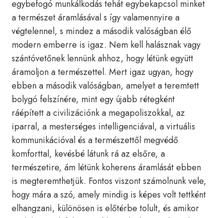
egybefogó munkálkodás tehát egybekapcsol minket
a természet áramlásával s így valamennyire a
végtelennel, s mindez a második valóságban élő
modern emberre is igaz. Nem kell halásznak vagy
szántóvetőnek lennünk ahhoz, hogy létünk együtt
áramoljon a természettel. Mert igaz ugyan, hogy
ebben a második valóságban, amelyet a teremtett
bolygó felszínére, mint egy újabb rétegként
ráépített a civilizációnk a megapoliszokkal, az
iparral, a mesterséges intelligenciával, a virtuális
kommunikációval és a természettől megvédő
komforttal, kevésbé látunk rá az elsőre, a
természetire, ám létünk koherens áramlását ebben
is megteremthetjük. Fontos viszont számolnunk vele,
hogy mára a szó, amely mindig is képes volt tettként
elhangzani, különösen is előtérbe tolult, és amikor