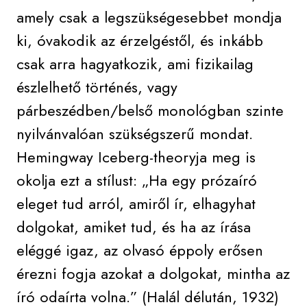
amely csak a legszükségesebbet mondja
ki, óvakodik az érzelgéstől, és inkább
csak arra hagyatkozik, ami fizikailag
észlelhető történés, vagy
párbeszédben/belső monológban szinte
nyilvánvalóan szükségszerű mondat.
Hemingway Iceberg-theoryja meg is
okolja ezt a stílust: „Ha egy prózaíró
eleget tud arról, amiről ír, elhagyhat
dolgokat, amiket tud, és ha az írása
eléggé igaz, az olvasó éppoly erősen
érezni fogja azokat a dolgokat, mintha az
író odaírta volna.” (Halál délután, 1932)