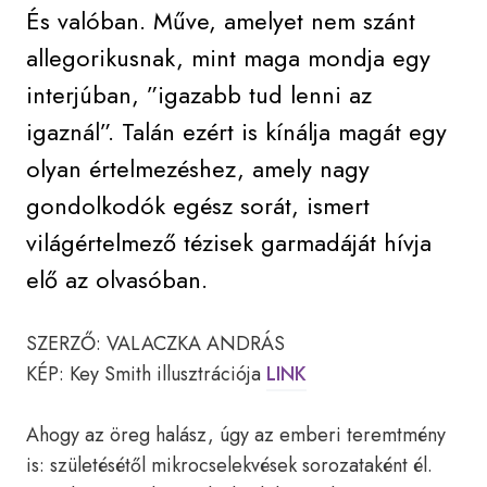
És valóban. Műve, amelyet nem szánt
allegorikusnak, mint maga mondja egy
interjúban, ”igazabb tud lenni az
igaznál”. Talán ezért is kínálja magát egy
olyan értelmezéshez, amely nagy
gondolkodók egész sorát, ismert
világértelmező tézisek garmadáját hívja
elő az olvasóban.
SZERZŐ: VALACZKA ANDRÁS
KÉP: Key Smith illusztrációja
LINK
Ahogy az öreg halász, úgy az emberi teremtmény
is: születésétől mikrocselekvések sorozataként él.