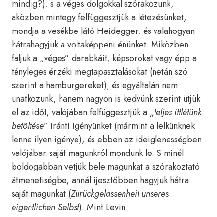
mindig?), s a véges dolgokkal szórakozunk,
aközben mintegy felfüggesztjük a létezésünket,
mondja a vesékbe látó Heidegger, és valahogyan
hátrahagyjuk a voltaképpeni énünket. Miközben
faljuk a „véges” darabkáit, képsorokat vagy épp a
tényleges érzéki megtapasztalásokat (netán szó
szerint a hamburgereket), és egyáltalán nem
unatkozunk, hanem nagyon is kedvünk szerint ütjük
el az időt, valójában felfüggesztjük a „
teljes ittlétünk
betöltése
” iránti igényünket (mármint a lelkünknek
lenne ilyen igénye), és ebben az ideiglenességben
valójában saját magunkról mondunk le. S minél
boldogabban vetjük bele magunkat a szórakoztató
átmenetiségbe, annál ijesztőbben hagyjuk hátra
saját magunkat (
Zurückgelassenheit unseres
eigentlichen Selbst
). Mint Levin