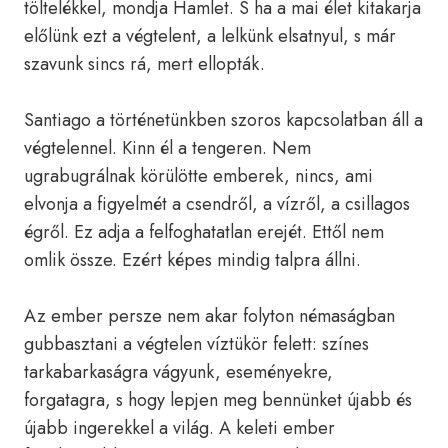
töltelékkel, mondja Hamlet. S ha a mai élet kitakarja
előlünk ezt a végtelent, a lelkünk elsatnyul, s már
szavunk sincs rá, mert ellopták.
Santiago a történetünkben szoros kapcsolatban áll a
végtelennel. Kinn él a tengeren. Nem
ugrabugrálnak körülötte emberek, nincs, ami
elvonja a figyelmét a csendről, a vízről, a csillagos
égről. Ez adja a felfoghatatlan erejét. Ettől nem
omlik össze. Ezért képes mindig talpra állni.
Az ember persze nem akar folyton némaságban
gubbasztani a végtelen víztükör felett: színes
tarkabarkaságra vágyunk, eseményekre,
forgatagra, s hogy lepjen meg bennünket újabb és
újabb ingerekkel a világ. A keleti ember