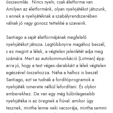
összeomlás. Nincs nyelv, csak életforma van.
Amilyen az életformánk, olyan nyelvjátékot játszunk,
s ennek a nyelvjátéknak a szabályrendszerében
válnak jó vagy gonosz tettekké a szavaink.
Santiago a saját életformájának megfelelő
nyelvjátékot játssza. Legtöbbnyire magához beszél,
s ez megint a lélek, a végtelen jelenlétét adja meg
számára. Mert az autokommunikáció (Lotman) épp
arra jó, hogy a test véges-darabkáit a lélek végtelen
egészével összehozza. Néha a halhoz is beszél
Santiago, ezt se tudnák a fordítóprogramok a
nyelvjáték ismerete nélkül lefordítani. És olykor
emberekhez. De van egy még különlegesebb
nyelvjátéka is az öregnek a fiúval: amikor úgy
tesznek, mintha lenne neki vacsorája, mintha semmi