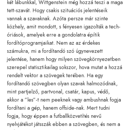
két lábunkkal, Wittgenstein még hozzá teszi a maga
tett-szavát. Hogy csakis szituációs jelentéseik
vannak a szavaknak. Azóta persze már szinte
közhely, amit mondott, s fényesen igazolták a tech-
óriások, amelyek erre a gondolatra építik
fordítóprogramjaikat. Nem az az érdekes
számukra, mi a fordítandó szó úgynevezett
jelentése, hanem hogy milyen szövegkörnyezetben
szerepel statisztikailag sokszor, hova mutat a hozzá
rendelt vektor a szövegek terében. Ha egy
fordítandó szövegben olyan szavak halmozódnak,
mint partjelző, partvonal, csatár, kapus, védő,
akkor a ”les”-t nem peeknek vagy ambushnak fogja
fordítani a gép, hanem offside-nak. Mert tudni
fogja, hogy éppen a futballközvetítés nevű
nyelvjátékot játsszák ebben a szövegben, és nem a