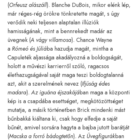
(
Orfeusz alászáll
). Blanche DuBois, mikor elénk lép,
már réges-rég örökre tönkretette magát, s úgy
verődik neki teljesen alaptalan illúziók
hamisságának, mint a bennrekedt madár az
üvegnek (
A vágy villamosa
). Chance Wayne
a
Rómeó és
Júliá
ba hazudja magát, mintha a
Capuleték aljassága akadályozná a boldogságát,
holott a művészi karrierről szóló, ragacsos
élethazugságával saját maga teszi boldogtalanná
azt, akit a szerelmének nevez (
Ifjúság édes
madara
).
Az iguána
éjszakájá
ban maga a központi
kép is a csapdába esettséget, megkötözöttséget
mutatja, a másik történetben Brick mindenki mást
bűnbakká kiáltana ki, csak hogy elfedje a saját
bűnét, amivel sorsára hagyta a bajba jutott barátját
(
Macska a forró bádogtetőn
). Az
Üvegfigurák
ban