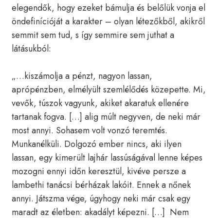
elegendők, hogy ezeket bámulja és belőlük vonja el
öndefinícióját a karakter – olyan létezőkből, akikről
semmit sem tud, s így semmire sem juthat a
látásukból:
„…kiszámolja a pénzt, nagyon lassan,
aprópénzben, elmélyült szemlélődés közepette. Mi,
vevők, túszok vagyunk, akiket akaratuk ellenére
tartanak fogva. […] alig múlt negyven, de neki már
most annyi. Sohasem volt vonzó teremtés.
Munkanélküli. Dolgozó ember nincs, aki ilyen
lassan, egy kimerült lajhár lassúságával lenne képes
mozogni ennyi időn keresztül, kivéve persze a
lambethi tanácsi bérházak lakóit. Ennek a nőnek
annyi. Játszma vége, úgyhogy neki már csak egy
maradt az életben: akadályt képezni. […] Nem