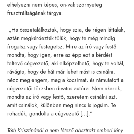
elhelyezni nem képes, ön-vak szörnyeteg
frusztráltságának tárgya:
„Ha összetalálkoztak, hogy szia, de régen láttalak,
aztán megkérdezték tőlük, hogy te még mindig
írogatsz vagy festegetsz. Mire az író vagy festő
mondta, hogy igen, erre az épp ezt a kérdést
feltevő cégvezető, aki elképzelhető, hogy te voltál,
rávágta, hogy de hát már lehet mást is csinálni,
nézz meg engem, meg a kocsimat, és rámutatott a
cégvezetői törzsben divatos autóra. Nem akarok,
mondta az író vagy festő, szeretem csinálni azt,
amit csinálok, különben meg nincs is jogsim. Te
rohadék, gondolta a cégvezető […].”
Tóth Krisztinánál a nem létező absztrakt emberi lény