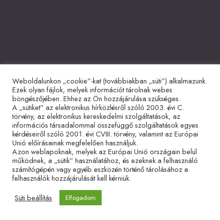
Weboldalunkon „cookie”-kat (továbbiakban „süti”) alkalmazunk.
Együttműködő partnerek
Ezek olyan fájlok, melyek információt tárolnak webes
böngészőjében. Ehhez az Ön hozzájárulása szükséges.
A „sütiket” az elektronikus hírközlésről szóló 2003. évi C.
törvény, az elektronikus kereskedelmi szolgáltatások, az
információs társadalommal összefüggő szolgáltatások egyes
kérdéseiről szóló 2001. évi CVIII. törvény, valamint az Európai
Unió előírásainak megfelelően használjuk.
Azon weblapoknak, melyek az Európai Unió országain belül
működnek, a „sütik” használatához, és ezeknek a felhasználó
Adatvédelmi tájékoztató
Impresszum
Sütitájékoztató
számítógépén vagy egyéb eszközén történő tárolásához a
felhasználók hozzájárulását kell kérniük.
Süti beállítás
Elfogadom
© 2026 Hetvenkét Tanítvány Mozgalom