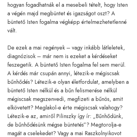
hogyan fogadhatnák el a mesebeli tételt, hogy Isten
a végén majd megbüntet és igazságot oszt? A
büntető Isten fogalma végképp értelmezhetetlenné
vált.
De ezek a mai regények – vagy inkább látleletek,
diagnózisok – már nem is ezeket a kérdéseket
feszegetik. A büntető Isten fogalma fel sem merül.
A kérdés már csupán annyi, létezik-e mégiscsak
bűnhődés? Létezik-e olyan életfordulat, amelyben a
büntető Isten nélkül és a bűn felismerése nélkül
mégiscsak megszenvedi, megfizeti a bűnös, amit
elkövetett? Meglakol-e érte mégiscsak valahogy?
Létezik-e az, amiről Pilinszky így ír: „Bűnhődünk,
de bűnhődésünk mégse büntetés”? Megtorolja-e
magát a cselekedet? Vagy a mai Raszkolnyikovot