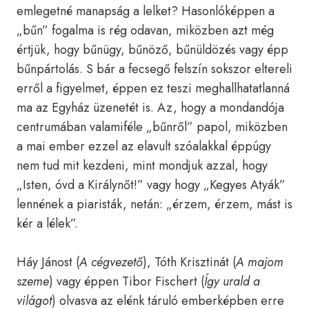
emlegetné manapság a lelket? Hasonlóképpen a
„bűn” fogalma is rég odavan, miközben azt még
értjük, hogy bűnügy, bűnöző, bűnüldözés vagy épp
bűnpártolás. S bár a fecsegő felszín sokszor eltereli
erről a figyelmet, éppen ez teszi meghallhatatlanná
ma az Egyház üzenetét is. Az, hogy a mondandója
centrumában valamiféle „bűnről” papol, miközben
a mai ember ezzel az elavult szóalakkal éppúgy
nem tud mit kezdeni, mint mondjuk azzal, hogy
„Isten, óvd a Királynőt!” vagy hogy „Kegyes Atyák”
lennének a piaristák, netán: „érzem, érzem, mást is
kér a lélek”.
Háy Jánost (
A cégvezető
), Tóth Krisztinát (
A majom
szeme
) vagy éppen Tibor Fischert (
Így urald a
világot
) olvasva az elénk táruló emberképben erre