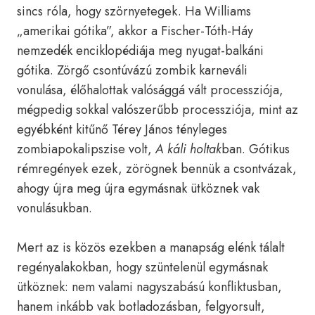
sincs róla, hogy szörnyetegek. Ha Williams
„amerikai gótika”, akkor a Fischer-Tóth-Háy
nemzedék enciklopédiája meg nyugat-balkáni
gótika. Zörgő csontúvázú zombik karneváli
vonulása, élőhalottak valósággá vált processziója,
mégpedig sokkal valószerűbb processziója, mint az
egyébként kitűnő Térey János tényleges
zombiapokalipszise volt,
A káli holtak
ban. Gótikus
rémregények ezek, zörögnek bennük a csontvázak,
ahogy újra meg újra egymásnak ütköznek vak
vonulásukban.
Mert az is közös ezekben a manapság elénk tálalt
regényalakokban, hogy szüntelenül egymásnak
ütköznek: nem valami nagyszabású konfliktusban,
hanem inkább vak botladozásban, felgyorsult,