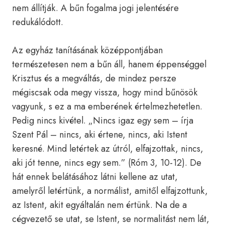
nem állítják. A bűn fogalma jogi jelentésére
redukálódott.
Az egyház tanításának középpontjában
természetesen nem a bűn áll, hanem éppenséggel
Krisztus és a megváltás, de mindez persze
mégiscsak oda megy vissza, hogy mind bűnösök
vagyunk, s ez a ma emberének értelmezhetetlen.
Pedig nincs kivétel. „Nincs igaz egy sem – írja
Szent Pál – nincs, aki értene, nincs, aki Istent
keresné. Mind letértek az útról, elfajzottak, nincs,
aki jót tenne, nincs egy sem.” (Róm 3, 10-12). De
hát ennek belátásához látni kellene az utat,
amelyről letértünk, a normálist, amitől elfajzottunk,
az Istent, akit egyáltalán nem értünk. Na de a
cégvezető se utat, se Istent, se normalitást nem lát,