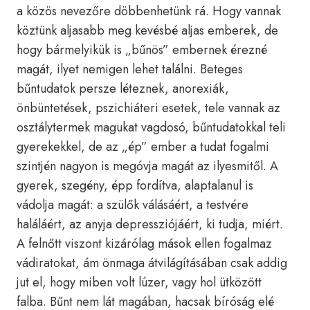
a közös nevezőre döbbenhetünk rá. Hogy vannak
köztünk aljasabb meg kevésbé aljas emberek, de
hogy bármelyikük is „bűnös” embernek érezné
magát, ilyet nemigen lehet találni. Beteges
bűntudatok persze léteznek, anorexiák,
önbüntetések, pszichiáteri esetek, tele vannak az
osztálytermek magukat vagdosó, bűntudatokkal teli
gyerekekkel, de az „ép” ember a tudat fogalmi
szintjén nagyon is megóvja magát az ilyesmitől. A
gyerek, szegény, épp fordítva, alaptalanul is
vádolja magát: a szülők válásáért, a testvére
haláláért, az anyja depressziójáért, ki tudja, miért.
A felnőtt viszont kizárólag mások ellen fogalmaz
vádiratokat, ám önmaga átvilágításában csak addig
jut el, hogy miben volt lúzer, vagy hol ütközött
falba. Bűnt nem lát magában, hacsak bíróság elé