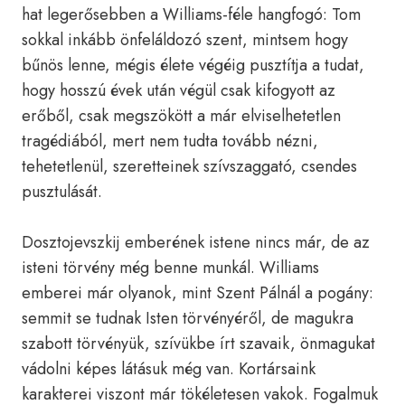
hat legerősebben a Williams-féle hangfogó: Tom
sokkal inkább önfeláldozó szent, mintsem hogy
bűnös lenne, mégis élete végéig pusztítja a tudat,
hogy hosszú évek után végül csak kifogyott az
erőből, csak megszökött a már elviselhetetlen
tragédiából, mert nem tudta tovább nézni,
tehetetlenül, szeretteinek szívszaggató, csendes
pusztulását.
Dosztojevszkij emberének istene nincs már, de az
isteni törvény még benne munkál. Williams
emberei már olyanok, mint Szent Pálnál a pogány:
semmit se tudnak Isten törvényéről, de magukra
szabott törvényük, szívükbe írt szavaik, önmagukat
vádolni képes látásuk még van. Kortársaink
karakterei viszont már tökéletesen vakok. Fogalmuk