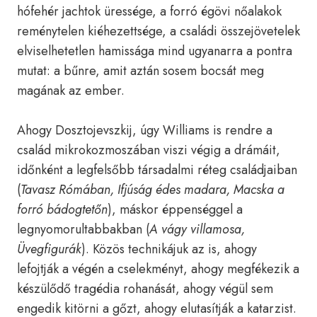
hófehér jachtok üressége, a forró égövi nőalakok
reménytelen kiéhezettsége, a családi összejövetelek
elviselhetetlen hamissága mind ugyanarra a pontra
mutat: a bűnre, amit aztán sosem bocsát meg
magának az ember.
Ahogy Dosztojevszkij, úgy Williams is rendre a
család mikrokozmoszában viszi végig a drámáit,
időnként a legfelsőbb társadalmi réteg családjaiban
(
Tavasz Rómában, Ifjúság édes madara, Macska a
forró bádogtetőn
), máskor éppenséggel a
legnyomorultabbakban (
A vágy villamosa,
Üvegfigurák
). Közös technikájuk az is, ahogy
lefojtják a végén a cselekményt, ahogy megfékezik a
készülődő tragédia rohanását, ahogy végül sem
engedik kitörni a gőzt, ahogy elutasítják a katarzist.