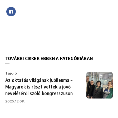
TOVÁBBI CIKKEK EBBEN A KATEGÓRIÁBAN
Category
Tájoló
Az oktatás világának jubileuma –
Magyarok is részt vettek a jövő
neveléséről szóló kongresszuson
Published
2025.12.09.
on