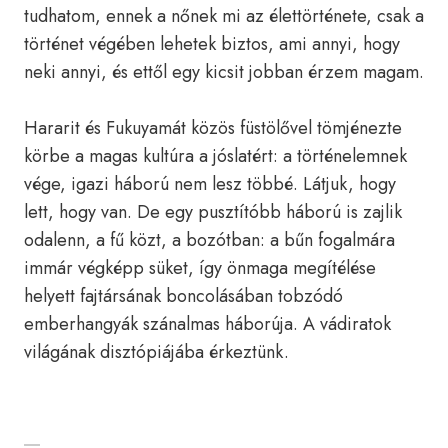
tudhatom, ennek a nőnek mi az élettörténete, csak a
történet végében lehetek biztos, ami annyi, hogy
neki annyi, és ettől egy kicsit jobban érzem magam.
Hararit és Fukuyamát közös füstölővel tömjénezte
körbe a magas kultúra a jóslatért: a történelemnek
vége, igazi háború nem lesz többé. Látjuk, hogy
lett, hogy van. De egy pusztítóbb háború is zajlik
odalenn, a fű közt, a bozótban: a bűn fogalmára
immár végképp süket, így önmaga megítélése
helyett fajtársának boncolásában tobzódó
emberhangyák szánalmas háborúja. A vádiratok
világának disztópiájába érkeztünk.
SHARE WITH FRIENDS