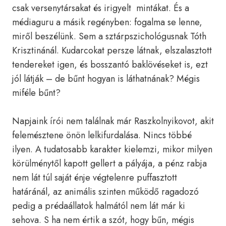
csak versenytársakat és irigyelt mintákat. És a
médiaguru a másik regényben: fogalma se lenne,
miről beszélünk. Sem a sztárpszichológusnak Tóth
Krisztinánál. Kudarcokat persze látnak, elszalasztott
tendereket igen, és bosszantó baklövéseket is, ezt
jól látják – de bűnt hogyan is láthatnának? Mégis
miféle bűnt?
Napjaink írói nem találnak már Raszkolnyikovot, akit
felemésztene önön lelkifurdalása. Nincs többé
ilyen. A tudatosabb karakter kielemzi, mikor milyen
körülménytől kapott gellert a pályája, a pénz rabja
nem lát túl saját énje végtelenre puffasztott
határánál, az animális szinten működő ragadozó
pedig a prédaállatok halmától nem lát már ki
sehova. S ha nem értik a szót, hogy bűn, mégis