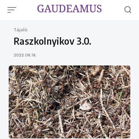
Skip
to
content
Category
Tájoló
Raszkolnyikov 3.0.
Published
2022.08.18.
on