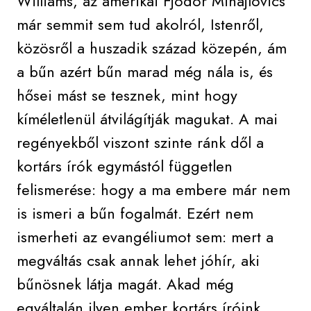
Williams, az amerikai Fjodor Mihajlovics
már semmit sem tud akolról, Istenről,
közösről a huszadik század közepén, ám
a bűn azért bűn marad még nála is, és
hősei mást se tesznek, mint hogy
kíméletlenül átvilágítják magukat. A mai
regényekből viszont szinte ránk dől a
kortárs írók egymástól független
felismerése: hogy a ma embere már nem
is ismeri a bűn fogalmát. Ezért nem
ismerheti az evangéliumot sem: mert a
megváltás csak annak lehet jóhír, aki
bűnösnek látja magát. Akad még
egyáltalán ilyen ember kortárs íróink