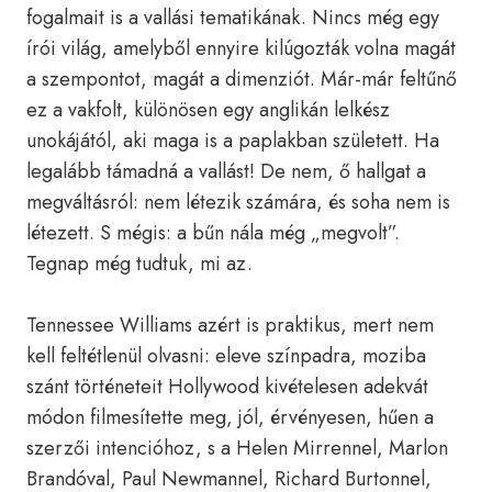
fogalmait is a vallási tematikának. Nincs még egy
írói világ, amelyből ennyire kilúgozták volna magát
a szempontot, magát a dimenziót. Már-már feltűnő
ez a vakfolt, különösen egy anglikán lelkész
unokájától, aki maga is a paplakban született. Ha
legalább támadná a vallást! De nem, ő hallgat a
megváltásról: nem létezik számára, és soha nem is
létezett. S mégis: a bűn nála még „megvolt”.
Tegnap még tudtuk, mi az.
Tennessee Williams azért is praktikus, mert nem
kell feltétlenül olvasni: eleve színpadra, moziba
szánt történeteit Hollywood kivételesen adekvát
módon filmesítette meg, jól, érvényesen, hűen a
szerzői intencióhoz, s a Helen Mirrennel, Marlon
Brandóval, Paul Newmannel, Richard Burtonnel,