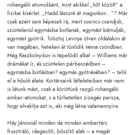
rohangáló atomokként, mint akikkel „hőt közölt” a
fizikai kísérlet. „Hadd lássunk át magunkon…”? Már
csak azért sem képesek rá, mert sosincs csendjük,
szüntelenül egymásba botlanak, egymást bámulják,
egymást gyötrik. Tolsztoj Levinje ötven oldalakon át
van magában, heteken át tűnődik néma csöndben.
Még Raszkolnyikov is tépelődő alkat – Williams már
drámákat ír, és szüntelen párbeszédben –
egymásba botlásban? egymás gyötrésében? – telik
el a hősök élete. Kortársaink látleleteiben már nem
is látunk mást, csak a köröttünk rezgő-rohangáló
ember-atomokat, s a tűrhetetlen zizegés persze,
hogy elvakítja azt is, aki még látna valamennyire.
Háy Jánosnál minden de minden embertárs
frusztráló, idegesítő, bőszítő alak – a magát