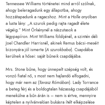
Tennessee Williams történetei mind arról szólnak,
ahogy beleragadunk egy állapotba, ahogy
hozzátapadunk a ragacshoz. Mint a
Holle
anyó
ban
a lusta lány: „A szurok pedig rajta ragadt élete
végéig.” Mint Örkénynél a nászutasok a
légypapíron. Mint Williams földijénél, a szintén déli
Joel Chandler Harrisnél, akinek Remus bácsi-meséit
bizonyára jól ismerte (
A szurokbaba
). Csapdába
kerülnek a hősei: saját bűneik csapdájába.
Mrs. Stone bűne, hogy ünnepelt szépség volt, és
vonzó fiatal nő, s most nem hajlandó elfogadni,
hogy már nem az (
Tavasz Rómában
). Lady Torrance
a beteg férj és a boldogtalan házasság csapdájából
menekülne a bűn árán is – nem is értve, mennyire
képtelen a nyilvánvalóan bukásra ítélt elképzelése