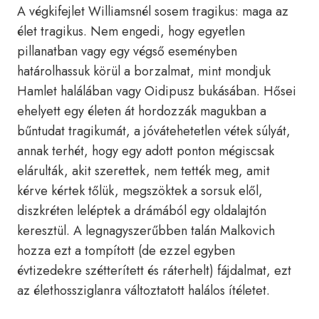
A végkifejlet Williamsnél sosem tragikus: maga az
élet tragikus. Nem engedi, hogy egyetlen
pillanatban vagy egy végső eseményben
határolhassuk körül a borzalmat, mint mondjuk
Hamlet halálában vagy Oidipusz bukásában. Hősei
ehelyett egy életen át hordozzák magukban a
bűntudat tragikumát, a jóvátehetetlen vétek súlyát,
annak terhét, hogy egy adott ponton mégiscsak
elárulták, akit szerettek, nem tették meg, amit
kérve kértek tőlük, megszöktek a sorsuk elől,
diszkréten leléptek a drámából egy oldalajtón
keresztül. A legnagyszerűbben talán Malkovich
hozza ezt a tompított (de ezzel egyben
évtizedekre szétterített és ráterhelt) fájdalmat, ezt
az élethossziglanra változtatott halálos ítéletet.