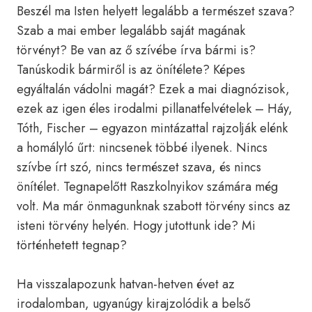
Beszél ma Isten helyett legalább a természet szava?
Szab a mai ember legalább saját magának
törvényt? Be van az ő szívébe írva bármi is?
Tanúskodik bármiről is az önítélete? Képes
egyáltalán vádolni magát? Ezek a mai diagnózisok,
ezek az igen éles irodalmi pillanatfelvételek – Háy,
Tóth, Fischer – egyazon mintázattal rajzolják elénk
a homályló űrt: nincsenek többé ilyenek. Nincs
szívbe írt szó, nincs természet szava, és nincs
önítélet. Tegnapelőtt Raszkolnyikov számára még
volt. Ma már önmagunknak szabott törvény sincs az
isteni törvény helyén. Hogy jutottunk ide? Mi
történhetett tegnap?
Ha visszalapozunk hatvan-hetven évet az
irodalomban, ugyanúgy kirajzolódik a belső