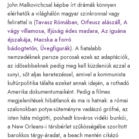
John Malkovichcsal képbe írt drámák könnyen
elérhetők a világhálón magyar szinkronnal vagy
felirattal is (
Tavasz Rómában
,
Orfeusz alászáll
,
A
vágy villamosa
,
Ifjúság édes madara
,
Az iguána
éjszakája
,
Macska a forró
bádogtetőn
,
Üvegfigurák
). A fiatalabb
nemzedéknek persze porosak ezek az adaptációk,
az idősebbeknek pedig meg kell küzdeniük azzal a
sunyi, sőt aljas keretezéssel, amivel a kommunista
kultúrpolitika tálalta ezeket annak idején, a rothadó
Amerika dokumentumaiként. Pedig a filmes
megjelenítések hibátlanok és ma is hatnak: a római
szalonokban potya-süteményre vadászó grófné, az
isten háta mögötti, poshadt kisváros vidéki bunkói,
a New Orleans-i társbérlet szűkösségébe szorított
barokkos tárgy-áradat, a beach mentén cikázó