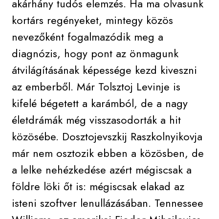
akárhány tudós elemzés. Ha ma olvasunk
kortárs regényeket, mintegy közös
nevezőként fogalmazódik meg a
diagnózis, hogy pont az önmagunk
átvilágításának képessége kezd kiveszni
az emberből. Már Tolsztoj Levinje is
kifelé bégetett a karámból, de a nagy
életdrámák még visszasodorták a hit
közösébe. Dosztojevszkij Raszkolnyikovja
már nem osztozik ebben a közösben, de
a lelke nehézkedése azért mégiscsak a
földre löki őt is: mégiscsak elakad az
isteni szoftver lenullázásában. Tennessee