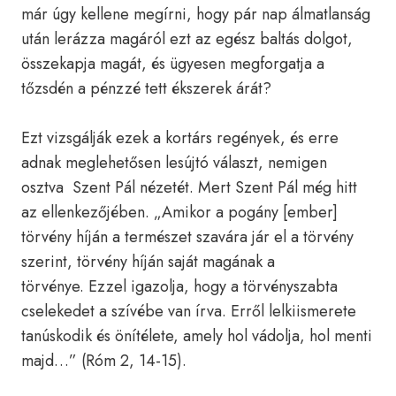
már úgy kellene megírni, hogy pár nap álmatlanság
után lerázza magáról ezt az egész baltás dolgot,
összekapja magát, és ügyesen megforgatja a
tőzsdén a pénzzé tett ékszerek árát?
Ezt vizsgálják ezek a kortárs regények, és erre
adnak meglehetősen lesújtó választ, nemigen
osztva Szent Pál nézetét. Mert Szent Pál még hitt
az ellenkezőjében. „Amikor a pogány [ember]
törvény híján a természet szavára jár el a törvény
szerint, törvény híján saját magának a
törvénye. Ezzel igazolja, hogy a törvényszabta
cselekedet a szívébe van írva. Erről lelkiismerete
tanúskodik és önítélete, amely hol vádolja, hol menti
majd…” (Róm 2, 14-15).