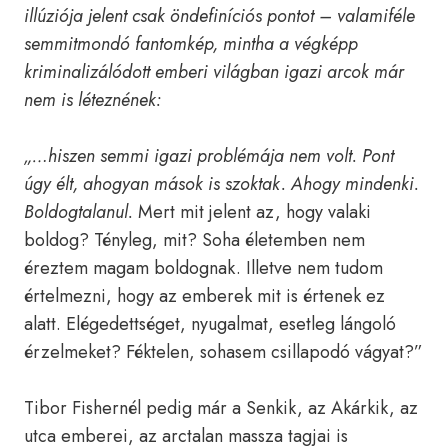
illúziója jelent csak öndefiníciós pontot – valamiféle
semmitmondó fantomkép, mintha a végképp
kriminalizálódott emberi világban igazi arcok már
nem is léteznének:
„…hiszen semmi igazi problémája nem volt. Pont
úgy élt, ahogyan mások is szoktak. Ahogy mindenki.
Boldogtalanul.
Mert mit jelent az, hogy valaki
boldog? Tényleg, mit? Soha életemben nem
éreztem magam boldognak. Illetve nem tudom
értelmezni, hogy az emberek mit is értenek ez
alatt. Elégedettséget, nyugalmat, esetleg lángoló
érzelmeket? Féktelen, sohasem csillapodó vágyat?”
Tibor Fishernél pedig már a Senkik, az Akárkik, az
utca emberei, az arctalan massza tagjai is