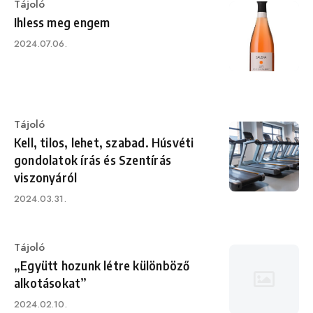
Category
Tájoló
Ihless meg engem
Published
2024.07.06.
on
Category
Tájoló
Kell, tilos, lehet, szabad. Húsvéti
gondolatok írás és Szentírás
viszonyáról
Published
2024.03.31.
on
Category
Tájoló
„Együtt hozunk létre különböző
alkotásokat”
Published
2024.02.10.