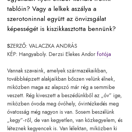
tablóin? Vagy a lelkek aszálya a
szerotoninnal együtt az önvizsgálat
képességét is kiszikkasztotta bennünk?
S
ZERZŐ: VALACZKA ANDRÁS
KÉP: Hangyaboly. Derzsi Elekes Andor
fotója
Vannak szavaink, amelyek származékaikban,
továbbképzett alakjaikban bőszen velünk élnek,
miközben maga az alapszó már rég a semmibe
veszett. Rég kiveszett a beszédünkből az „óv” ige,
miközben óvoda meg óvóhely, óvintézkedés meg
óvatosság még nagyon is van. Sosem beszélünk
„kegy”-ről, de van kegyetlen, van közkegyelem, és
léteznek kegyencek is. Van lélektan, miközben ki