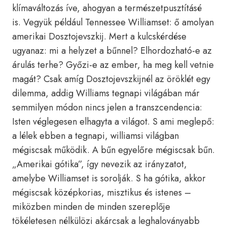
klímaváltozás íve, ahogyan a természetpusztításé
is. Vegyük például Tennessee Williamset: ő amolyan
amerikai Dosztojevszkij. Mert a kulcskérdése
ugyanaz: mi a helyzet a bűnnel? Elhordozható-e az
árulás terhe? Győzi-e az ember, ha meg kell vetnie
magát? Csak amíg Dosztojevszkijnél az öröklét egy
dilemma, addig Williams tegnapi világában már
semmilyen módon nincs jelen a transzcendencia:
Isten véglegesen elhagyta a világot. S ami meglepő:
a lélek ebben a tegnapi, williamsi világban
mégiscsak működik. A bűn egyelőre mégiscsak bűn.
„Amerikai gótika”, így nevezik az irányzatot,
amelybe Williamset is sorolják. S ha gótika, akkor
mégiscsak középkorias, misztikus és istenes –
miközben minden de minden szereplője
tökéletesen nélkülözi akárcsak a leghaloványabb