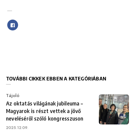
SHARE WITH FRIENDS
TOVÁBBI CIKKEK EBBEN A KATEGÓRIÁBAN
Category
Tájoló
Az oktatás világának jubileuma –
Magyarok is részt vettek a jövő
neveléséről szóló kongresszuson
Published
2025.12.09.
on