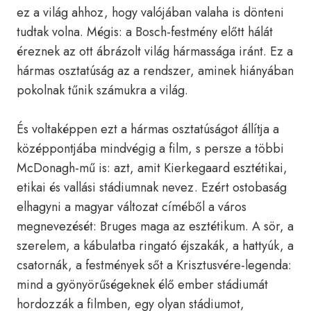
ez a világ ahhoz, hogy valójában valaha is dönteni
tudtak volna. Mégis: a Bosch-festmény előtt hálát
éreznek az ott ábrázolt világ hármassága iránt. Ez a
hármas osztatúság az a rendszer, aminek hiányában
pokolnak tűnik számukra a világ.
És voltaképpen ezt a hármas osztatúságot állítja a
középpontjába mindvégig a film, s persze a többi
McDonagh-mű is: azt, amit Kierkegaard esztétikai,
etikai és vallási stádiumnak nevez. Ezért ostobaság
elhagyni a magyar változat címéből a város
megnevezését: Bruges maga az esztétikum. A sör, a
szerelem, a kábulatba ringató éjszakák, a hattyúk, a
csatornák, a festmények sőt a Krisztusvére-legenda:
mind a gyönyörűségeknek élő ember stádiumát
hordozzák a filmben, egy olyan stádiumot,