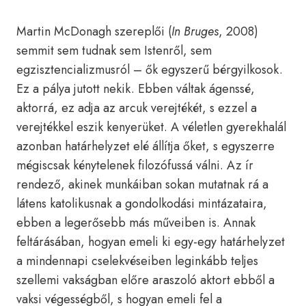
Martin McDonagh szereplői (
In Bruges
, 2008)
semmit sem tudnak sem Istenről, sem
egzisztencializmusról – ők egyszerű bérgyilkosok.
Ez a pálya jutott nekik. Ebben váltak ágenssé,
aktorrá, ez adja az arcuk verejtékét, s ezzel a
verejtékkel eszik kenyerüket. A véletlen gyerekhalál
azonban határhelyzet elé állítja őket, s egyszerre
mégiscsak kénytelenek filozófussá válni. Az ír
rendező, akinek munkáiban sokan mutatnak rá a
látens katolikusnak a gondolkodási mintázataira,
ebben a legerősebb más műveiben is. Annak
feltárásában, hogyan emeli ki egy-egy határhelyzet
a mindennapi cselekvéseiben leginkább teljes
szellemi vakságban előre araszoló aktort ebből a
vaksi végességből, s hogyan emeli fel a