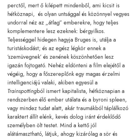
perctől, mert ő kilépett mindenből, ami kicsit is
hétköznapi, és olyan untsággal és közönnyel vegyes
undorral néz az „átlag” emberekre, hogy teljes
komplementere lesz ezeknek: bérgyilkos.
Teljességgel hidegen hagyja Bruges is, utálja a
turistáskodást; és az egész légkör ennek a
’szemüvegnek’ és zenének köszönhetően lesz
igazán fojtogató. Nehéz eldönteni a film elejétől a
végéig, hogy a főszereplőnk egy magas érzelmi
intelligenciájú valaki, akiben egyesül a
Trainspotting
ból ismert kapitalista, hétköznapian a
rendszerben élő ember utálata és a byroni spleen,
vagy mindez tudat alatt, akár traumákból táplálkozó
karaktert állít elénk, kevés dolog iránt érdeklődő
személyben ölt testet. Mind a kettő jól
alátámasztható, látjuk, ahogy kizárólag a sör és