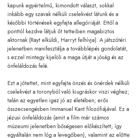
kapunk egyértelmű, kimondott választ, sokkal
inkább egy szavak nélküli cselekvést látunk és a
későbbi történések egyfajta allegóriáját. Ettől a
ponttól kezdve látjuk őt tetteiben magabiztos
aktornak (Rayt elküldi, Harryt felhívja). A játszótéri
jelenetben manifesztálja a továbblépés gondolatát,
s ezzel mintegy kijelöli a maga útját a jóság és az
önfeláldozás felé.
Ezt a jótettet, mint egyfajta önzés és önérdek nélküli
cselekvést a toronyból való kiugráskor viszi véghez;
talán az egyetlen igaz jó az életében; erős
összecsengésben Immanuel Kant filozófiájával. Ez a
jézusi önfeláldozás (amit a film már számos
múzeumi jelenetben bőségesen előkészített, így
egyáltalán nem lóg a levegőben), valamint az előtte