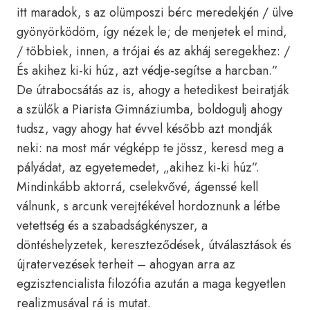
itt maradok, s az olümposzi bérc meredekjén / ülve
gyönyörködöm, így nézek le; de menjetek el mind,
/ többiek, innen, a trójai és az akháj seregekhez: /
És akihez ki-ki húz, azt védje-segítse a harcban.”
De útrabocsátás az is, ahogy a hetedikest beiratják
a szülők a Piarista Gimnáziumba, boldogulj ahogy
tudsz, vagy ahogy hat évvel később azt mondják
neki: na most már végképp te jössz, keresd meg a
pályádat, az egyetemedet, „akihez ki-ki húz”.
Mindinkább aktorrá, cselekvővé, ágenssé kell
válnunk, s arcunk verejtékével hordoznunk a létbe
vetettség és a szabadságkényszer, a
döntéshelyzetek, kereszteződések, útválasztások és
újratervezések terheit – ahogyan arra az
egzisztencialista filozófia azután a maga kegyetlen
realizmusával rá is mutat.