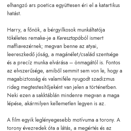
elhangzó ars poetica együttesen éri el a katartikus
hatást.
Harry, a főnök, a bérgyilkosok munkáltatója
tökéletes remake-je a
Keresztapá
ból ismert
maffiavezérnek; megvan benne az atyai,
leereszkedő jóság, a magánélet/család szentsége
és a precíz munka elvárása – önmagától is. Fontos
az elvszerűsége, amiből semmit sem von le, hogy a
magabiztosság és valamiféle nyugodt szadizmus
rideg megtestesítőjeként van jelen a történetben.
Neki ezen a sakktáblán mindenre megvan a maga
lépése, akármilyen kellemetlen legyen is az.
A film egyik leglényegesebb motívuma a torony. A
torony évezredek óta a látás, a megértés és az