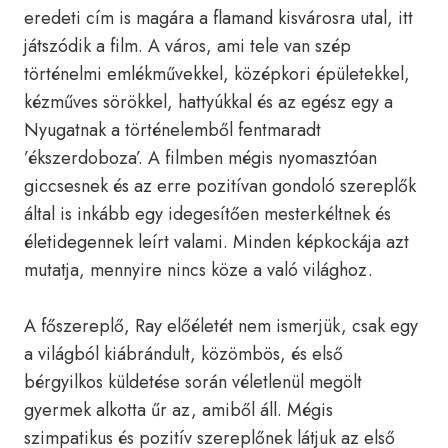
eredeti cím is magára a flamand kisvárosra utal, itt
játszódik a film. A város, ami tele van szép
történelmi emlékművekkel, középkori épületekkel,
kézműves sörökkel, hattyúkkal és az egész egy a
Nyugatnak a történelemből fentmaradt
’ékszerdoboza’. A filmben mégis nyomasztóan
giccsesnek és az erre pozitívan gondoló szereplők
által is inkább egy idegesítően mesterkéltnek és
életidegennek leírt valami. Minden képkockája azt
mutatja, mennyire nincs köze a való világhoz.
A főszereplő, Ray előéletét nem ismerjük, csak egy
a világból kiábrándult, közömbös, és első
bérgyilkos küldetése során véletlenül megölt
gyermek alkotta űr az, amiből áll. Mégis
szimpatikus és pozitív szereplőnek látjuk az első