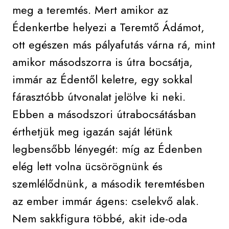
meg a teremtés. Mert amikor az
Édenkertbe helyezi a Teremtő Ádámot,
ott egészen más pályafutás várna rá, mint
amikor másodszorra is útra bocsátja,
immár az Édentől keletre, egy sokkal
fárasztóbb útvonalat jelölve ki neki.
Ebben a másodszori útrabocsátásban
érthetjük meg igazán saját létünk
legbensőbb lényegét: míg az Édenben
elég lett volna ücsörögnünk és
szemlélődnünk, a második teremtésben
az ember immár ágens: cselekvő alak.
Nem sakkfigura többé, akit ide-oda