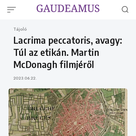
Skip
to
content
Category
Tájoló
Lacrima peccatoris, avagy:
Túl az etikán. Martin
McDonagh filmjéről
Published
2023.06.22.
on