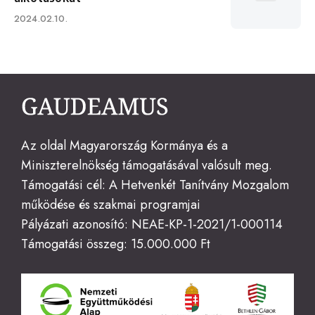
Published
2024.02.10.
on
Az oldal Magyarország Kormánya és a
Miniszterelnökség támogatásával valósult meg.
Támogatási cél: A Hetvenkét Tanítvány Mozgalom
működése és szakmai programjai
Pályázati azonosító: NEAE-KP-1-2021/1-000114
Támogatási összeg: 15.000.000 Ft