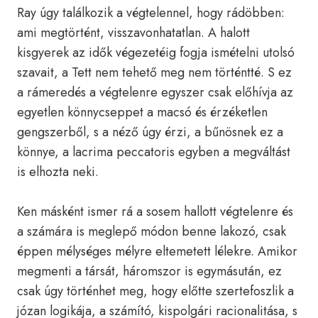
Ray úgy találkozik a végtelennel, hogy rádöbben:
ami megtörtént, visszavonhatatlan. A halott
kisgyerek az idők végezetéig fogja ismételni utolsó
szavait, a Tett nem tehető meg nem történtté. S ez
a rámeredés a végtelenre egyszer csak előhívja az
egyetlen könnycseppet a macsó és érzéketlen
gengszerből, s a néző úgy érzi, a bűnösnek ez a
könnye, a lacrima peccatoris egyben a megváltást
is elhozta neki.
Ken másként ismer rá a sosem hallott végtelenre és
a számára is meglepő módon benne lakozó, csak
éppen mélységes mélyre eltemetett lélekre. Amikor
megmenti a társát, háromszor is egymásután, ez
csak úgy történhet meg, hogy előtte szertefoszlik a
józan logikája, a számító, kispolgári racionalitása, s