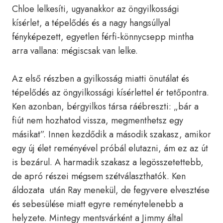
Chloe lelkesíti, ugyanakkor az öngyilkossági
kísérlet, a tépelődés és a nagy hangsúllyal
fényképezett, egyetlen férfi-könnycsepp mintha
arra vallana: mégiscsak van lelke.
Az első részben a gyilkosság miatti önutálat és
tépelődés az öngyilkossági kísérlettel ér tetőpontra.
Ken azonban, bérgyilkos társa ráébreszti: „bár a
fiút nem hozhatod vissza, megmenthetsz egy
másikat”. Innen kezdődik a második szakasz, amikor
egy új élet reményével próbál elutazni, ám ez az út
is bezárul. A harmadik szakasz a legösszetettebb,
de apró részei mégsem szétválaszthatók. Ken
áldozata után Ray menekül, de fegyvere elvesztése
és sebesülése miatt egyre reménytelenebb a
helyzete. Mintegy mentsvárként a Jimmy által