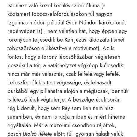
Istenhez való közel kerülés szimbóluma (a
közismert toposz-előfordulásokon túl nagyon
izgalmas módon például Gion Nándor kárókatonás
regényében is) ; nem véletlen hát, hogy éppen egy
toronyban teljesedik be Ken jézusi áldozata (ismét
többszörösen előkészítve a motívumot). Az is
fontos, hogy a torony lépcsőházában végletesen
beszűkül a tér: a határhelyzet végképp kiélesedik:
nincs már más választás, csak felfelé vagy lefelé.
Lefoszlik róluk a test végessége, és felhasadt
burkából egy pillanatra előjön a mégiscsak, bennük
is létező lélek végtelenje. A beszélgetések során
rég kiderült, hogy sem Ray sem Ken nem hisz
semmiben, és nem is tudja miben és miért hihetne
egyáltalán. Már a múzeumi csendben rájöttek,
Bosch
Utolsó
ítélet
e előtt: túl gyorsan haladt velük