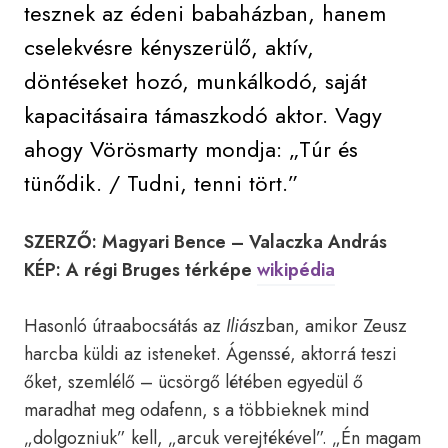
tesznek az édeni babaházban, hanem
cselekvésre kényszerülő, aktív,
döntéseket hozó, munkálkodó, saját
kapacitásaira támaszkodó aktor. Vagy
ahogy Vörösmarty mondja: „Túr és
tünődik. / Tudni, tenni tört.”
SZERZŐ: Magyari Bence – Valaczka András
KÉP: A régi Bruges térképe
wikipédia
Hasonló útraabocsátás az
Iliás
zban, amikor Zeusz
harcba küldi az isteneket. Ágenssé, aktorrá teszi
őket, szemlélő – ücsörgő létében egyedül ő
maradhat meg odafenn, s a többieknek mind
„dolgozniuk” kell, „arcuk verejtékével”. „Én magam