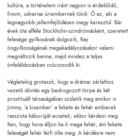
kultúra, a történelem iránt nagyon is érdeklődő,
finom, udvarias úriembernek tűnik. Ő az, aki a
legnagyobb jellemfejlődésen megy keresztül. Bár
évek óta afféle Stockholm-szindrómásként, szeretett
felesége gyilkosának dolgozik, Ray
öngyilkosságának megakadályozásakor valami
megváltozik benne, majd mindez a teljes
önfeláldozásban csúcsosodik ki.
Végletekig groteszk, hogy a drámai zárlathoz
vezető döntés egy bedrogozott törpe és két
prostituált társaságában születik meg amikor is
Jimmy, ’a kisember’ a fekete és fehér emberek
rasszista háborúját ecseteli; ekkor kérdezi meg
Ken, hogy hova álljon ha ő maga fehér, ám fekete
feleségét fehér férfi ölte meg. A kérdésre nem