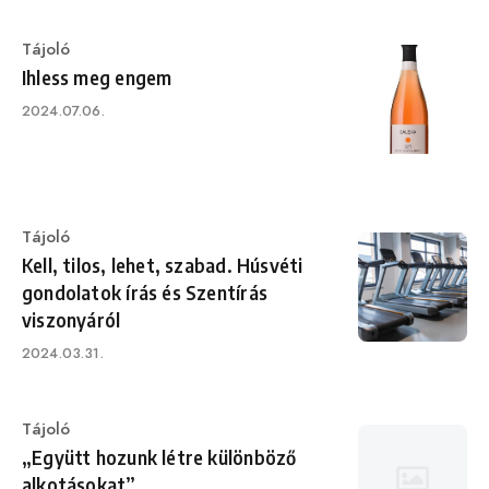
Category
Tájoló
Ihless meg engem
Published
2024.07.06.
on
Category
Tájoló
Kell, tilos, lehet, szabad. Húsvéti
gondolatok írás és Szentírás
viszonyáról
Published
2024.03.31.
on
Category
Tájoló
„Együtt hozunk létre különböző
alkotásokat”