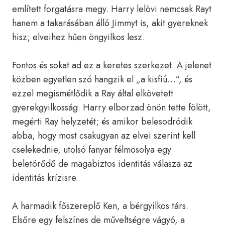
említett forgatásra megy. Harry lelövi nemcsak Rayt
hanem a takarásában álló Jimmyt is, akit gyereknek
hisz; elveihez hűen öngyilkos lesz.
Fontos és sokat ad ez a keretes szerkezet. A jelenet
közben egyetlen szó hangzik el „a kisfiú…”, és
ezzel megismétlődik a Ray által elkövetett
gyerekgyilkosság. Harry elborzad önön tette fölött,
megérti Ray helyzetét; és amikor belesodródik
abba, hogy most csakugyan az elvei szerint kell
cselekednie, utolsó fanyar félmosolya egy
beletörődő de magabiztos identitás válasza az
identitás krízisre.
A harmadik főszereplő Ken, a bérgyilkos társ.
Elsőre egy felszínes de műveltségre vágyó, a