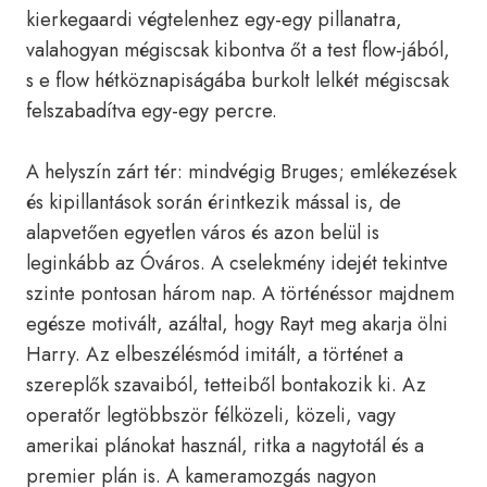
kierkegaardi végtelenhez egy-egy pillanatra,
valahogyan mégiscsak kibontva őt a test flow-jából,
s e flow hétköznapiságába burkolt lelkét mégiscsak
felszabadítva egy-egy percre.
A helyszín zárt tér: mindvégig Bruges; emlékezések
és kipillantások során érintkezik mással is, de
alapvetően egyetlen város és azon belül is
leginkább az Óváros. A cselekmény idejét tekintve
szinte pontosan három nap. A történéssor majdnem
egésze motivált, azáltal, hogy Rayt meg akarja ölni
Harry. Az elbeszélésmód imitált, a történet a
szereplők szavaiból, tetteiből bontakozik ki. Az
operatőr legtöbbször félközeli, közeli, vagy
amerikai plánokat használ, ritka a nagytotál és a
premier plán is. A kameramozgás nagyon