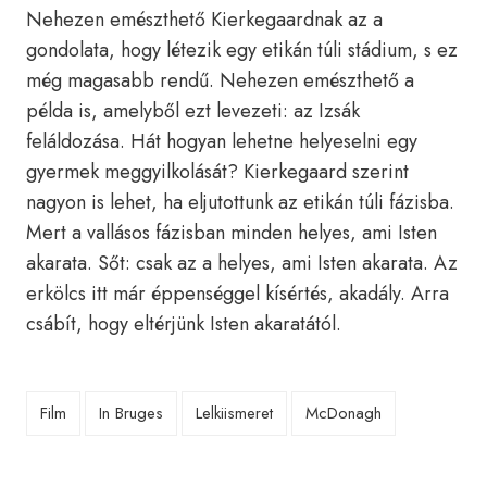
Nehezen emészthető Kierkegaardnak az a
gondolata, hogy létezik egy etikán túli stádium, s ez
még magasabb rendű. Nehezen emészthető a
példa is, amelyből ezt levezeti: az Izsák
feláldozása. Hát hogyan lehetne helyeselni egy
gyermek meggyilkolását? Kierkegaard szerint
nagyon is lehet, ha eljutottunk az etikán túli fázisba.
Mert a vallásos fázisban minden helyes, ami Isten
akarata. Sőt: csak az a helyes, ami Isten akarata. Az
erkölcs itt már éppenséggel kísértés, akadály. Arra
csábít, hogy eltérjünk Isten akaratától.
Film
In Bruges
Lelkiismeret
McDonagh