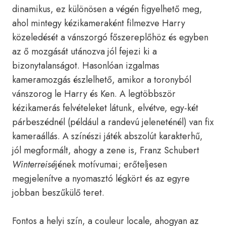
dinamikus, ez különösen a végén figyelhető meg,
ahol mintegy kézikameraként filmezve Harry
közeledését a vánszorgó főszereplőhöz és egyben
az ő mozgását utánozva jól fejezi ki a
bizonytalanságot. Hasonlóan izgalmas
kameramozgás észlelhető, amikor a toronyból
vánszorog le Harry és Ken. A legtöbbször
kézikamerás felvételeket látunk, elvétve, egy-két
párbeszédnél (például a randevú jeleneténél) van fix
kameraállás. A színészi játék abszolút karakterhű,
jól megformált, ahogy a zene is, Franz Schubert
Winterreisé
jének motívumai; erőteljesen
megjelenítve a nyomasztó légkört és az egyre
jobban beszűkülő teret.
Fontos a helyi szín, a couleur locale, ahogyan az