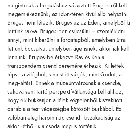
megintcsak a forgatáshoz választott Bruges-ről kell
megemlékeznünk, az időn-téren kívül álló helyszín.
Bruges nem létezik. Bruges az az Éden, amelyből ki
lettünk rakva. Bruges-ben csücsülni – szemlélődni
annyi, mint kikerülni a forgatagból, amelyben útra
lettünk bocsátva, amelyben ágensnek, aktornak kell
lennünk. Bruges-be érkezve Ray és Ken a
transzcendens csend peremére érkezik. Ki lettek
tépve a világból, s most itt várják, mint Godot, a
megváltást. Ennek a múzeumvárosnak a csendje,
sehová sem tartó perspektívátlansága kell ahhoz,
hogy előbukkanjon a lélek végtelenből kiszakított
darabja a test végességbe kötözött burkából. És
valóban elég három nap csend, kiszakadtság az
aktor-létből, s a csoda meg is történik.