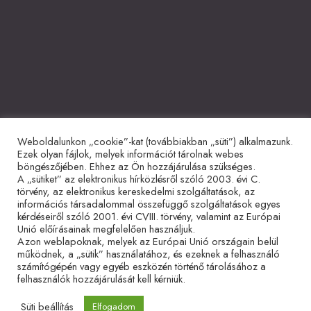
Weboldalunkon „cookie”-kat (továbbiakban „süti”) alkalmazunk.
Együttműködő partnerek
Ezek olyan fájlok, melyek információt tárolnak webes
böngészőjében. Ehhez az Ön hozzájárulása szükséges.
A „sütiket” az elektronikus hírközlésről szóló 2003. évi C.
törvény, az elektronikus kereskedelmi szolgáltatások, az
információs társadalommal összefüggő szolgáltatások egyes
kérdéseiről szóló 2001. évi CVIII. törvény, valamint az Európai
Unió előírásainak megfelelően használjuk.
Azon weblapoknak, melyek az Európai Unió országain belül
működnek, a „sütik” használatához, és ezeknek a felhasználó
Adatvédelmi tájékoztató
Impresszum
Sütitájékoztató
számítógépén vagy egyéb eszközén történő tárolásához a
felhasználók hozzájárulását kell kérniük.
Süti beállítás
Elfogadom