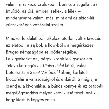
valami más kezd cselekedni benne, a sugallat, az
intuíció, az ősi, emberi reflex, a lélek –
mindenesetre valami más, mint ami az aktor-lét
zűrzavarában vezérelni szokta.
Mindkét fordulathoz nélkülözhetetlen volt a távozás
az életből, a zajból, a flow-ból s a megérkezés
Bruges némaságába és időtlenségébe.
Lelkigyakorlat ez, bérgyilkosok lelkigyakorlata.
Tétova kerengés az
Utolsó ítélet
körül, vaksi
botorkálás a
Szent Vér
baziliká
ban, korlátolt
filozofálás a vallásosságról és etikáról. S mégis, a
csendje, a kivonulása, a bűnös könnye és az ostobák
megvilágosodása mélyen katolikussá teszi, anélkül,
hogy kicsit is kegyes volna.