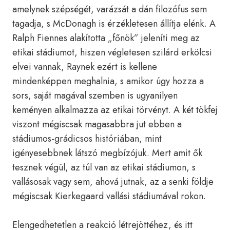
amelynek szépségét, varázsát a dán filozófus sem
tagadja, s McDonagh is érzékletesen állítja elénk. A
Ralph Fiennes alakította „főnök” jeleníti meg az
etikai stádiumot, hiszen végletesen szilárd erkölcsi
elvei vannak, Raynek ezért is kellene
mindenképpen meghalnia, s amikor úgy hozza a
sors, saját magával szemben is ugyanilyen
keményen alkalmazza az etikai törvényt. A két tökfej
viszont mégiscsak magasabbra jut ebben a
stádiumos-grádicsos históriában, mint
igényesebbnek látszó megbízójuk. Mert amit ők
tesznek végül, az túl van az etikai stádiumon, s
vallásosak vagy sem, ahová jutnak, az a senki földje
mégiscsak Kierkegaard vallási stádiumával rokon.
Elengedhetetlen a reakció létrejöttéhez, és itt