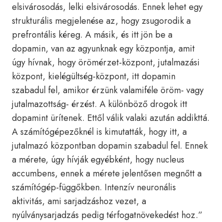
elsivárosodás, lelki elsivárosodás. Ennek lehet egy
strukturális megjelenése az, hogy zsugorodik a
prefrontális kéreg. A másik, és itt jön be a
dopamin, van az agyunknak egy központja, amit
úgy hívnak, hogy örömérzet-központ, jutalmazási
központ, kielégültség-központ, itt dopamin
szabadul fel, amikor érzünk valamiféle öröm- vagy
jutalmazottság- érzést. A különböző drogok itt
dopamint ürítenek. Ettől válik valaki azután addikttá.
A számítógépezőknél is kimutatták, hogy itt, a
jutalmazó központban dopamin szabadul fel. Ennek
a mérete, úgy hívják egyébként, hogy nucleus
accumbens, ennek a mérete jelentősen megnőtt a
számítógép-függőkben. Intenzív neuronális
aktivitás, ami sarjadzáshoz vezet, a
nyúlványsarjadzás pedig térfogatnövekedést hoz.”