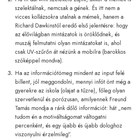
szelektálnak, nemcsak a gének. És itt nem a
vicces kollázsokra utalnak a mémek, hanem a
Richard Dawkinstól eredő első jelentésre: hogy
az élővilágban mintázatok is öröklődnek, és
muszáj felmutatni olyan mintázatokat is, ahol
csak UV-szűrőn át nézünk a mobilra (barokkos
szóképpel mondva).
Ha az információtömeg mindent az input felé
billent, jól meggondolni, mennyi infót önt még a
gyerekre az iskola (olajat a tűzre), főleg olyan
szervetlenül és porózusan, amilyennek Freund
Tamás mondja a ránk dőlő információt: hát „nem
tudom én a motiváltságomat váltogatni
percenként, és egy újabb és újabb dologhoz
viszonyulni érzelmileg”.