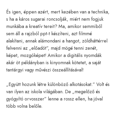
És igen, éppen azért, mert kezében van a technika,
s ha a káros sugarai roncsolják, miért nem fogjuk
munkába a kreatív tereit? Ma, amikor semmiből
sem áll a rajzból ppt-t készíteni, azt filmmé
alakítani, annak alámondani a hangot, zöldháttérrel
felvenni az „előadót”, majd mögé tenni zenét,
képet, mozgóképet! Amikor a digitális nyomdák
akár öt példányban is kinyomnak kötetet, a saját
tantárgyi vagy művészi összeállításával!
„Együtt hozunk létre különböző alkotásokat.” Volt és
van ilyen az iskola világában. De „megelőző és
gyógyító orvosszer” lenne a rossz ellen, ha jóval
több volna belőle.