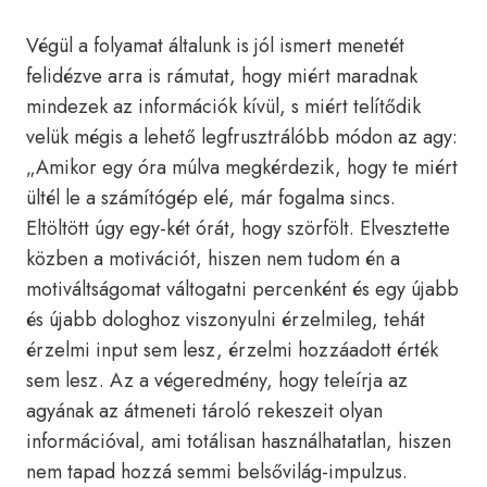
Végül a folyamat általunk is jól ismert menetét
felidézve arra is rámutat, hogy miért maradnak
mindezek az információk kívül, s miért telítődik
velük mégis a lehető legfrusztrálóbb módon az agy:
„Amikor egy óra múlva megkérdezik, hogy te miért
ültél le a számítógép elé, már fogalma sincs.
Eltöltött úgy egy-két órát, hogy szörfölt. Elvesztette
közben a motivációt, hiszen nem tudom én a
motiváltságomat váltogatni percenként és egy újabb
és újabb dologhoz viszonyulni érzelmileg, tehát
érzelmi input sem lesz, érzelmi hozzáadott érték
sem lesz. Az a végeredmény, hogy teleírja az
agyának az átmeneti tároló rekeszeit olyan
információval, ami totálisan használhatatlan, hiszen
nem tapad hozzá semmi belsővilág-impulzus.