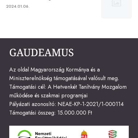
Published
2024.01.06.
on
Az oldal Magyarország Kormánya és a
Miniszterelnökség támogatásával valósult meg.
Támogatási cél: A Hetvenkét Tanítvány Mozgalom
működése és szakmai programjai
Pályázati azonosító: NEAE-KP-1-2021/1-000114
Támogatási összeg: 15.000.000 Ft