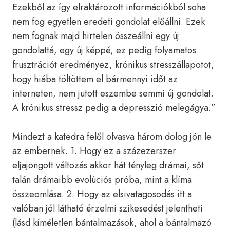
Ezekből az így elraktározott információkból soha
nem fog egyetlen eredeti gondolat előállni. Ezek
nem fognak majd hirtelen összeállni egy új
gondolattá, egy új képpé, ez pedig folyamatos
frusztrációt eredményez, krónikus stresszállapotot,
hogy hiába töltöttem el bármennyi időt az
interneten, nem jutott eszembe semmi új gondolat.
A krónikus stressz pedig a depresszió melegágya.”
Mindezt a katedra felől olvasva három dolog jön le
az embernek. 1. Hogy ez a százezerszer
eljajongott változás akkor hát tényleg drámai, sőt
talán drámaibb evolúciós próba, mint a klíma
összeomlása. 2. Hogy az elsivatagosodás itt a
valóban jól látható érzelmi szikesedést jelentheti
(lásd kíméletlen bántalmazások, ahol a bántalmazó