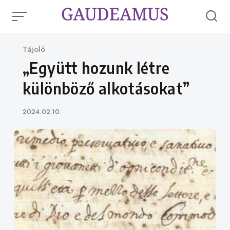
Skip
to
content
Category
Tájoló
„Együtt hozunk létre
különböző alkotásokat”
Published
2024.02.10.
on