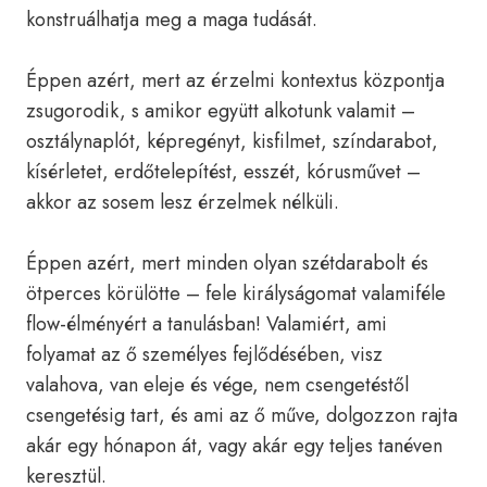
konstruálhatja meg a maga tudását.
Éppen azért, mert az érzelmi kontextus központja
zsugorodik, s amikor együtt alkotunk valamit –
osztálynaplót, képregényt, kisfilmet, színdarabot,
kísérletet, erdőtelepítést, esszét, kórusművet –
akkor az sosem lesz érzelmek nélküli.
Éppen azért, mert minden olyan szétdarabolt és
ötperces körülötte – fele királyságomat valamiféle
flow-élményért a tanulásban! Valamiért, ami
folyamat az ő személyes fejlődésében, visz
valahova, van eleje és vége, nem csengetéstől
csengetésig tart, és ami az ő műve, dolgozzon rajta
akár egy hónapon át, vagy akár egy teljes tanéven
keresztül.