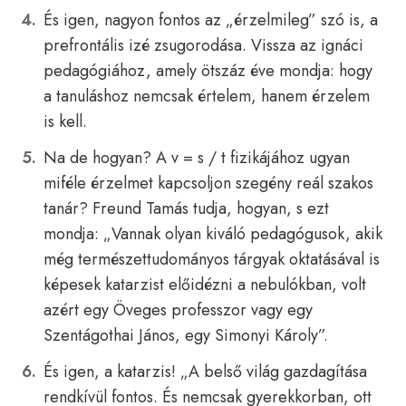
És igen, nagyon fontos az „érzelmileg” szó is, a
prefrontális izé zsugorodása. Vissza az ignáci
pedagógiához, amely ötszáz éve mondja: hogy
a tanuláshoz nemcsak értelem, hanem érzelem
is kell.
Na de hogyan? A v = s / t fizikájához ugyan
miféle érzelmet kapcsoljon szegény reál szakos
tanár? Freund Tamás tudja, hogyan, s ezt
mondja: „Vannak olyan kiváló pedagógusok, akik
még természettudományos tárgyak oktatásával is
képesek katarzist előidézni a nebulókban, volt
azért egy Öveges professzor vagy egy
Szentágothai János, egy Simonyi Károly”.
És igen, a katarzis! „A belső világ gazdagítása
rendkívül fontos. És nemcsak gyerekkorban, ott