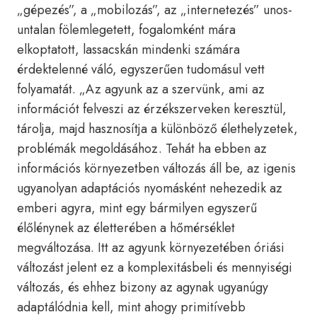
„gépezés”, a „mobilozás”, az „internetezés” unos-
untalan fölemlegetett, fogalomként mára
elkoptatott, lassacskán mindenki számára
érdektelenné váló, egyszerűen tudomásul vett
folyamatát. „Az agyunk az a szervünk, ami az
információt felveszi az érzékszerveken keresztül,
tárolja, majd hasznosítja a különböző élethelyzetek,
problémák megoldásához. Tehát ha ebben az
információs környezetben változás áll be, az igenis
ugyanolyan adaptációs nyomásként nehezedik az
emberi agyra, mint egy bármilyen egyszerű
élőlénynek az életterében a hőmérséklet
megváltozása. Itt az agyunk környezetében óriási
változást jelent ez a komplexitásbeli és mennyiségi
változás, és ehhez bizony az agynak ugyanúgy
adaptálódnia kell, mint ahogy primitívebb