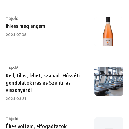
on
Category
Tájoló
Ihless meg engem
Published
2024.07.06.
on
Category
Tájoló
Kell, tilos, lehet, szabad. Húsvéti
gondolatok írás és Szentírás
viszonyáról
Published
2024.03.31.
on
Category
Tájoló
Éhes voltam, elfogadtatok