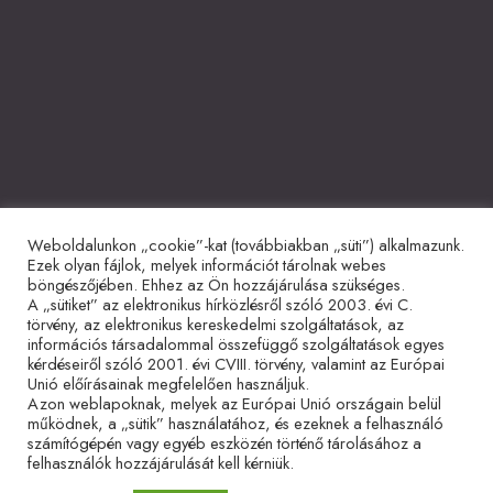
Weboldalunkon „cookie”-kat (továbbiakban „süti”) alkalmazunk.
Együttműködő partnerek
Ezek olyan fájlok, melyek információt tárolnak webes
böngészőjében. Ehhez az Ön hozzájárulása szükséges.
A „sütiket” az elektronikus hírközlésről szóló 2003. évi C.
törvény, az elektronikus kereskedelmi szolgáltatások, az
információs társadalommal összefüggő szolgáltatások egyes
kérdéseiről szóló 2001. évi CVIII. törvény, valamint az Európai
Unió előírásainak megfelelően használjuk.
Azon weblapoknak, melyek az Európai Unió országain belül
működnek, a „sütik” használatához, és ezeknek a felhasználó
Adatvédelmi tájékoztató
Impresszum
Sütitájékoztató
számítógépén vagy egyéb eszközén történő tárolásához a
felhasználók hozzájárulását kell kérniük.