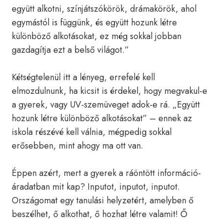
együtt alkotni, színjátszókörök, drámakörök, ahol
egymástól is függünk, és együtt hozunk létre
különböző alkotásokat, ez még sokkal jobban
gazdagítja ezt a belső világot.”
Kétségtelenül itt a lényeg, errefelé kell
elmozdulnunk, ha kicsit is érdekel, hogy megvakul-e
a gyerek, vagy UV-szemüveget adok-e rá. „Együtt
hozunk létre különböző alkotásokat” – ennek az
iskola részévé kell válnia, mégpedig sokkal
erősebben, mint ahogy ma ott van.
Éppen azért, mert a gyerek a ráöntött információ-
áradatban mit kap? Inputot, inputot, inputot.
Országomat egy tanulási helyzetért, amelyben ő
beszélhet, ő alkothat, ő hozhat létre valamit! Ő