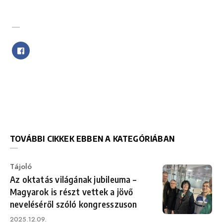
SHARE WITH FRIENDS
TOVÁBBI CIKKEK EBBEN A KATEGÓRIÁBAN
Category
Tájoló
Az oktatás világának jubileuma –
Magyarok is részt vettek a jövő
neveléséről szóló kongresszuson
Published
2025.12.09.