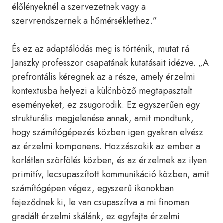
élőlényeknél a szervezetnek vagy a
szervrendszernek a hőmérséklethez.”
És ez az adaptálódás meg is történik, mutat rá
Janszky professzor csapatának kutatásait idézve. „A
prefrontális kéregnek az a része, amely érzelmi
kontextusba helyezi a különböző megtapasztalt
eseményeket, ez zsugorodik. Ez egyszerűen egy
strukturális megjelenése annak, amit mondtunk,
hogy számítógépezés közben igen gyakran elvész
az érzelmi komponens. Hozzászokik az ember a
korlátlan szörfölés közben, és az érzelmek az ilyen
primitív, lecsupaszított kommunikáció közben, amit
számítógépen végez, egyszerű ikonokban
fejeződnek ki, le van csupaszítva a mi finoman
gradált érzelmi skálánk, ez egyfajta érzelmi