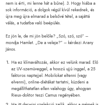
nem is érti, mi lenne hát a bűne). 3. Hogy hiába a
sok információ, a dolgok végül kívül rekednek, és
újra meg újra elmarad a belsővé tétel, a sajáttá
válás, a tudatba való beépülés.
Ez jön le, de mi jön belőle? „Szó, szó, szó” –
mondja Hamlet. „De a veleje?” – kérdezi Arany
János.
Ha ez klímaváltozás, akkor ez velünk marad. Elő
az UV-szemüveggel, a hosszú ujjú inggel, a 25
faktoros naptejjel. Mobilokat eltenni (vagy
elvenni), online-diétákat tartatni, küzdeni a
megállíthatatlan ellen valahogy úgy, ahogyan
Rieux-doktor teszi Camus regényében.
Ha itt darwini szelekció zajlik, akkor a mémek is