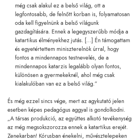
még csak alakul ez a belső világ, ott a
legfontosabb, de felnőtt korban is, folyamatosan
oda kell figyelnünk a belső világunk
gazdagítására. Ennek a legegyszerűbb módja a
katartikus élményekhez jutás. […] Én támogattam
és egyetértettem miniszterelnök úrral, hogy
fontos a mindennapos testnevelés, de a
mindennapos katarzis legalább olyan fontos,
különösen a gyermekeknél, ahol még csak
kialakulóban van ez a belső világ.”
És még ezzel sincs vége, mert az agykutató jelen
esetben képes pedagógus aggyal is gondolkodni.
„A társas produkció, az együttes alkotó tevékenység
az még megsokszorozza ennek a katartikus erejét.
Zenekarban! Kórusban énekelni, művésztelepeken