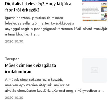
Digitális hitelesség? Hogy látják a
frontról érkezők?
Igazán hasznos, praktikus és minden
felesleges sallangtól mentes továbbképzési
anyaggal segíti a pedagógusok tantermen kívüli oktató munkáját
a tanarblog.hu. Tíz…
Published
2020.10.30.
on
Category
Terepen
Művek címének vizsgálata
irodalomórán
A művek címe sokszor az a küszöb,
amelyen egyszerűen átlépünk, amikor az
alkotás elemzésébe kezdünk. „Keresd meg a könyvedben a…
Published
2020.10.30.
on