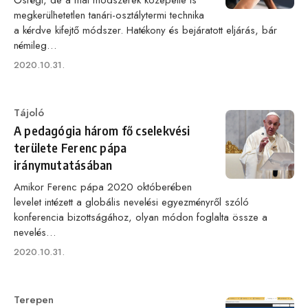
Ősrégi, de a mai módszerek közepette is
megkerülhetetlen tanári-osztálytermi technika
a kérdve kifejtő módszer. Hatékony és bejáratott eljárás, bár
némileg…
Published
2020.10.31.
on
Category
Tájoló
A pedagógia három fő cselekvési
területe Ferenc pápa
iránymutatásában
Amikor Ferenc pápa 2020 októberében
levelet intézett a globális nevelési egyezményről szóló
konferencia bizottságához, olyan módon foglalta össze a
nevelés…
Published
2020.10.31.
on
Category
Terepen