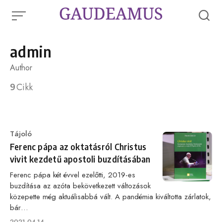
Skip
to
content
admin
Author
9
Cikk
Category
Tájoló
Ferenc pápa az oktatásról Christus
vivit kezdetű apostoli buzdításában
Ferenc pápa két évvel ezelőtti, 2019-es
buzdítása az azóta bekövetkezett változások
közepette még aktuálisabbá vált. A pandémia kiváltotta zárlatok,
bár…
Published
2021.04.14.