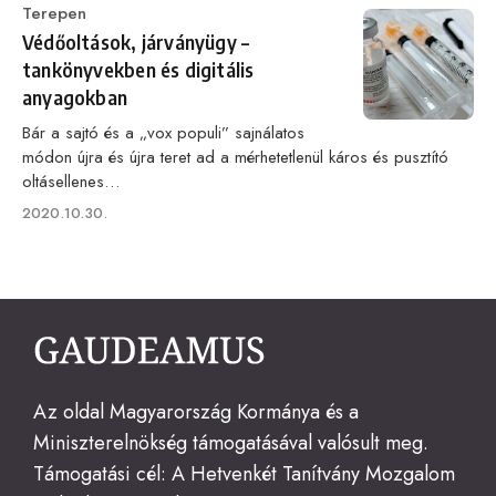
Category
Terepen
Védőoltások, járványügy –
tankönyvekben és digitális
anyagokban
Bár a sajtó és a „vox populi” sajnálatos
módon újra és újra teret ad a mérhetetlenül káros és pusztító
oltásellenes…
Published
2020.10.30.
on
Az oldal Magyarország Kormánya és a
Miniszterelnökség támogatásával valósult meg.
Támogatási cél: A Hetvenkét Tanítvány Mozgalom