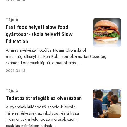
on
Category
Tájoló
Fast food helyett slow food,
gyártósor-iskola helyett Slow
Education
A híres nyelvész-filozófus Noam Chomskytól
a nemrég elhunyt Sir Ken Robinson oktatási tanácsadóig
számos kortársunk lép túl a mai oktatás…
Published
2021.04.13.
on
Category
Tájoló
Tudatos stratégiák az olvasásban
A gyerekek különböző szocio-kulturális
háttérrel érkeznek az iskolába, és a hazai
intézmények a különböző mérések szerint
csak kis mértékben tudnak…