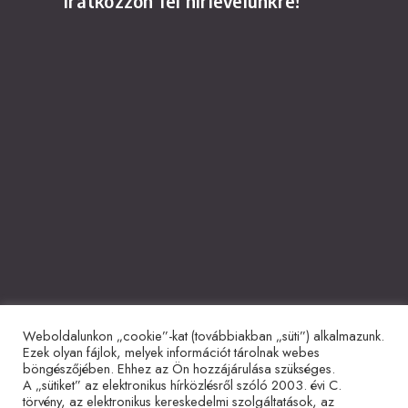
Iratkozzon fel hírlevelünkre!
Weboldalunkon „cookie”-kat (továbbiakban „süti”) alkalmazunk.
Együttműködő partnerek
Ezek olyan fájlok, melyek információt tárolnak webes
böngészőjében. Ehhez az Ön hozzájárulása szükséges.
A „sütiket” az elektronikus hírközlésről szóló 2003. évi C.
törvény, az elektronikus kereskedelmi szolgáltatások, az