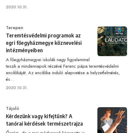
Published
2020.10.31.
on
Category
Terepen
Teremtésvédelmi programok az
egri főegyházmegye köznevelési
intézményeiben
A főegyházmegyei iskolák nagy figyelemmel
teszik a mindennapok részévé Ferenc pápa teremtésvédelmi
enciklikáját. Az enciklika induló alapvetése a helyzetfelmérés,
és…
Published
2020.10.31.
on
Category
Tájoló
Kérdezünk vagy kifejtünk? A
tanórai kérdések természetrajza