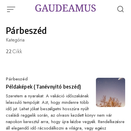
Skip
to
content
Párbeszéd
Kategória
22
Cikk
Category
Párbeszéd
Példaképek (Tanévnyitó beszéd)
Szeretem a nyarakat. A vakáció időszakának
lelassuló tempóját. Azt, hogy mindenre több
idő jut. Lehet jókat beszélgetni hosszúra nyúlt
családi reggelik során, az olvasni kezdett könyv nem vár
napokon keresztül arra, hogy újra kézbe vegyék. Rendelkezésre
áll elegendő idő rácsodálkozni a világra, vagy egész