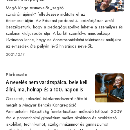
Magó Kinga testnevelőt „segítő
szindrómájának” felfedezése indította el az
önismeret útján. Az Educast podcast 4. epizódjában arról
beszélgettünk, hogy a pedagóguspálya lehet-e a személyes és
szakmai kiteljesedés útja. A korfát szemlélve mindenképp
kívánatos lenne, hogy ne önsorsrontásként tekintsenek múltjukra
az évtizedek óta pályán lévő hivatásos nevelők.
Published
2021.12.17.
on
Category
Párbeszéd
A nevelés nem varázspálca, bele kell
állni, ma, holnap és a 100. napon is
Összetett, sokszínű iskolarendszerré nőtte ki
magát a Magyar Bencés Kongregáció
Pannonhalmi Főapátság fenntartásában működő hálózat. 2009
óta a pannonhalmi gimnázium mellett általános és szakképző
iskolákat, technikumot, szakgimnáziumot és gimnáziumot