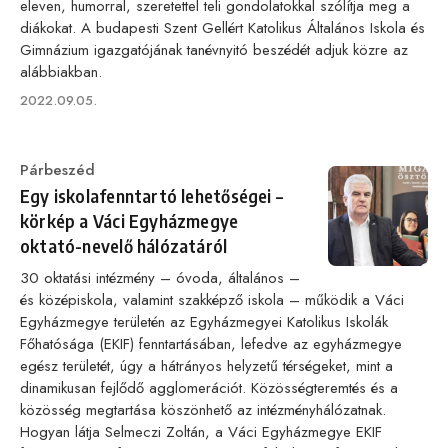
eleven, humorral, szeretettel teli gondolatokkal szólítja meg a
diákokat. A budapesti Szent Gellért Katolikus Általános Iskola és
Gimnázium igazgatójának tanévnyitó beszédét adjuk közre az
alábbiakban.
Published
2022.09.05.
on
Category
Párbeszéd
Egy iskolafenntartó lehetőségei –
körkép a Váci Egyházmegye
oktató-nevelő hálózatáról
30 oktatási intézmény – óvoda, általános –
és középiskola, valamint szakképző iskola – működik a Váci
Egyházmegye területén az Egyházmegyei Katolikus Iskolák
Főhatósága (EKIF) fenntartásában, lefedve az egyházmegye
egész területét, úgy a hátrányos helyzetű térségeket, mint a
dinamikusan fejlődő agglomerációt. Közösségteremtés és a
közösség megtartása köszönhető az intézményhálózatnak.
Hogyan látja Selmeczi Zoltán, a Váci Egyházmegye EKIF