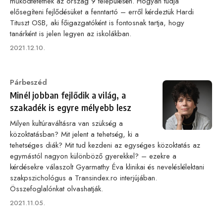
működtetetnek az ország 9 településén. Hogyan tudja
elősegíteni fejlődésüket a fenntartó – erről kérdeztük Hardi
Tituszt OSB, aki főigazgatóként is fontosnak tartja, hogy
tanárként is jelen legyen az iskolákban.
Published
2021.12.10.
on
Category
Párbeszéd
Minél jobban fejlődik a világ, a
szakadék is egyre mélyebb lesz
Milyen kultúraváltásra van szükség a
közoktatásban? Mit jelent a tehetség, ki a
tehetséges diák? Mit tud kezdeni az egységes közoktatás az
egymástól nagyon különböző gyerekkel? – ezekre a
kérdésekre válaszolt Gyarmathy Éva klinikai és neveléslélektani
szakpszichológus a Transindex.ro interjújában.
Összefoglalónkat olvashatják.
Published
2021.11.05.
on