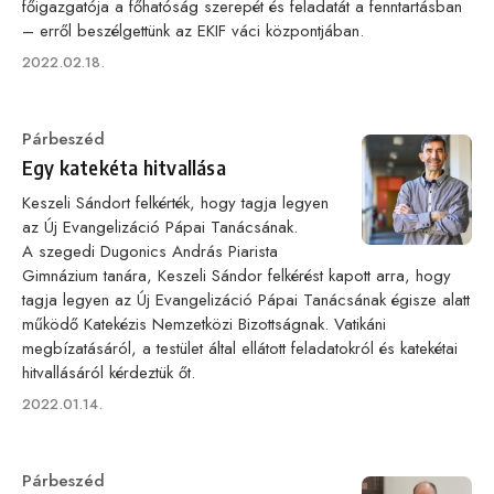
főigazgatója a főhatóság szerepét és feladatát a fenntartásban
– erről beszélgettünk az EKIF váci központjában.
Published
2022.02.18.
on
Category
Párbeszéd
Egy katekéta hitvallása
Keszeli Sándort felkérték, hogy tagja legyen
az Új Evangelizáció Pápai Tanácsának.
A szegedi Dugonics András Piarista
Gimnázium tanára, Keszeli Sándor felkérést kapott arra, hogy
tagja legyen az Új Evangelizáció Pápai Tanácsának égisze alatt
működő Katekézis Nemzetközi Bizottságnak. Vatikáni
megbízatásáról, a testület által ellátott feladatokról és katekétai
hitvallásáról kérdeztük őt.
Published
2022.01.14.
on
Category
Párbeszéd