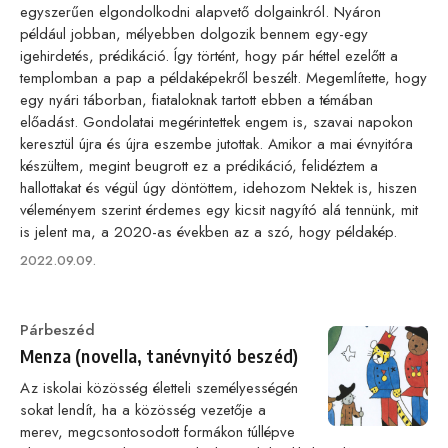
egyszerűen elgondolkodni alapvető dolgainkról. Nyáron
például jobban, mélyebben dolgozik bennem egy-egy
igehirdetés, prédikáció. Így történt, hogy pár héttel ezelőtt a
templomban a pap a példaképekről beszélt. Megemlítette, hogy
egy nyári táborban, fiataloknak tartott ebben a témában
előadást. Gondolatai megérintettek engem is, szavai napokon
keresztül újra és újra eszembe jutottak. Amikor a mai évnyitóra
készültem, megint beugrott ez a prédikáció, felidéztem a
hallottakat és végül úgy döntöttem, idehozom Nektek is, hiszen
véleményem szerint érdemes egy kicsit nagyító alá tennünk, mit
is jelent ma, a 2020-as években az a szó, hogy példakép.
Published
2022.09.09.
on
Category
Párbeszéd
Menza (novella, tanévnyitó beszéd)
Az iskolai közösség életteli személyességén
sokat lendít, ha a közösség vezetője a
merev, megcsontosodott formákon túllépve