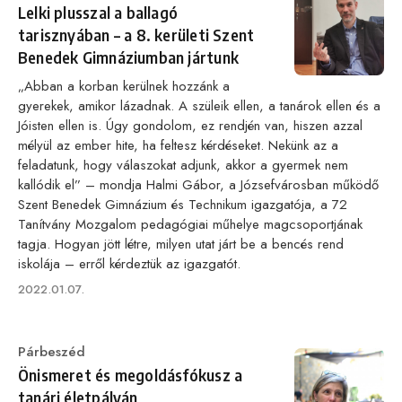
Lelki plusszal a ballagó
tarisznyában – a 8. kerületi Szent
Benedek Gimnáziumban jártunk
„Abban a korban kerülnek hozzánk a
gyerekek, amikor lázadnak. A szüleik ellen, a tanárok ellen és a
Jóisten ellen is. Úgy gondolom, ez rendjén van, hiszen azzal
mélyül az ember hite, ha feltesz kérdéseket. Nekünk az a
feladatunk, hogy válaszokat adjunk, akkor a gyermek nem
kallódik el” – mondja Halmi Gábor, a Józsefvárosban működő
Szent Benedek Gimnázium és Technikum igazgatója, a 72
Tanítvány Mozgalom pedagógiai műhelye magcsoportjának
tagja. Hogyan jött létre, milyen utat járt be a bencés rend
iskolája – erről kérdeztük az igazgatót.
Published
2022.01.07.
on
Category
Párbeszéd
Önismeret és megoldásfókusz a
tanári életpályán