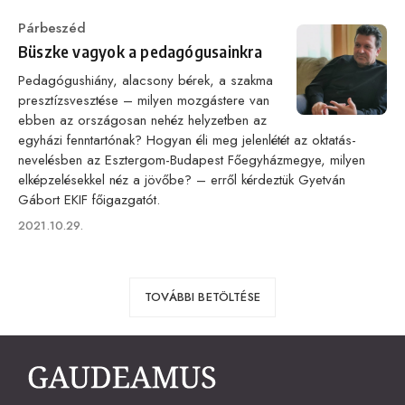
Category
Párbeszéd
Büszke vagyok a pedagógusainkra
Pedagógushiány, alacsony bérek, a szakma
presztízsvesztése – milyen mozgástere van
ebben az országosan nehéz helyzetben az
egyházi fenntartónak? Hogyan éli meg jelenlétét az oktatás-
nevelésben az Esztergom-Budapest Főegyházmegye, milyen
elképzelésekkel néz a jövőbe? – erről kérdeztük Gyetván
Gábort EKIF főigazgatót.
Published
2021.10.29.
on
TOVÁBBI BETÖLTÉSE