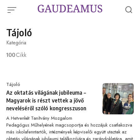
Skip
to
content
Tájoló
Kategória
100
Cikk
Category
Tájoló
Az oktatás világának jubileuma –
Magyarok is részt vettek a jövő
neveléséről szóló kongresszuson
A Hetvenkét Tanítvány Mozgalom
Pedagógus Műhelyének magcsoportja és hozzájuk csatlakozva
más iskolafenntartók, intézmények képviselői együtt utaztak az
oktatás világának jubileumi találkozójára és zarándoklatára, amit