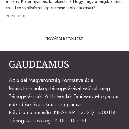
a Harry Potter nyomasztó jeleneteit? Hogy nagyra tartjuk a zene
és a képzőművészet legfélelmetesebb alkotásait?
Published
2023.07.31.
on
TOVÁBBI BETÖLTÉSE
Az oldal Magyarország Kormánya és a
Miniszterelnökség támogatásával valósult meg.
Támogatási cél: A Hetvenkét Tanítvány Mozgalom
működése és szakmai programjai
Pályázati azonosító: NEAE-KP-1-2021/1-000114
Támogatási összeg: 15.000.000 Ft