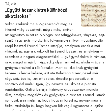
Category
Tájoló
„Együtt hozunk létre különböző
alkotásokat”
Sokan szakértik ma a Z-generációt meg az
internet-világ veszélyeit, mégis más, amikor
az agykutató mutat rá biológiai összefüggésekre, tényekre, sejt-
szintű vagy akár molekuláris folyamatokra. Ilyen megvilágosító
erejű beszéd Freund Tamás interjúja, amelyben ennek a mai
világnak az agyra gyakorolt hatásairól beszél, és amelyben –
szemben a riogató diagnosztákkal – gyógymódokra is rámutat,
orvosságot is ajánl, mégpedig olyat, amivel az iskola világa is
gyógyszerezheti a rábízottakat. Mert az iskolának gyógyító
helynek is lennie kellene, ezt írta Kalazanci Szent József már
négyszáz éve is, „un efficaciss. rimedio preservativo, e
sanativo dal male”. Igen, így nevezte az iskoláit a piarista
rendalapító, Galilei barátja: hatékony orvosszernek mondta
őket, amelyek megelőzik és gyógyítják a rosszat. Freund Tamás
nemcsak arra mutat rá, hogy hogyan torzul az agynak még a
fizikai struktúrája is, hogy hogyan lök végül ugyanarra a lejtőre