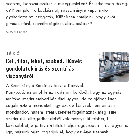
sörözni, borozni ezeken a meleg estéken? És erkölcsös dolog-
e? Nem jelent-e kockázatot, rossz irányra kaput nyitó
gyakorlatot az iszogatás, különösen fiataljaink, vagy akár
gimnazistáink személyiségének alakulásában?
Published
2024.07.06.
on
Category
Tájoló
Kell, tilos, lehet, szabad. Húsvéti
gondolatok írás és Szentírás
viszonyáról
A Szentírást, a Bibliát az teszi a Könyvek
Könyvévé, az emeli ki az irodalom köréből, hogy az Egyház
tanítása szerint emberi kéz által ugyan, de valójában Isten
sugalmazta a mondatait, így ezek a könyvek nem emberi
mondandót, hanem isteni üzenetet fogalmaznak meg. Hite
szerint ki-ki elfogadhat ebből valamennyit, ki többet, ki
kevesebbet, a jó hívő a hittételt teljes egészében – és legyen is
így, hajtsunk fejet, fogadjuk el, hogy az Atya üzenetét