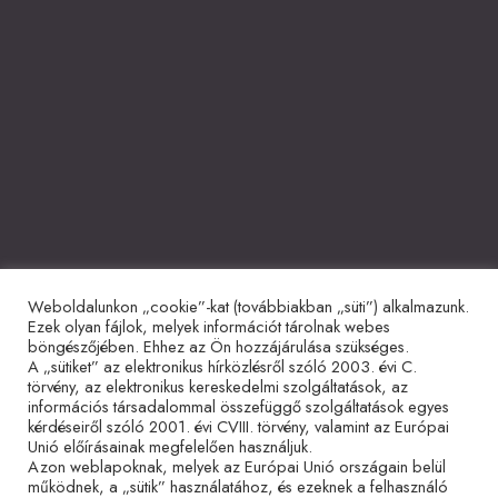
Weboldalunkon „cookie”-kat (továbbiakban „süti”) alkalmazunk.
Együttműködő partnerek
Ezek olyan fájlok, melyek információt tárolnak webes
böngészőjében. Ehhez az Ön hozzájárulása szükséges.
A „sütiket” az elektronikus hírközlésről szóló 2003. évi C.
törvény, az elektronikus kereskedelmi szolgáltatások, az
információs társadalommal összefüggő szolgáltatások egyes
kérdéseiről szóló 2001. évi CVIII. törvény, valamint az Európai
Unió előírásainak megfelelően használjuk.
Azon weblapoknak, melyek az Európai Unió országain belül
működnek, a „sütik” használatához, és ezeknek a felhasználó
Adatvédelmi tájékoztató
Impresszum
Sütitájékoztató