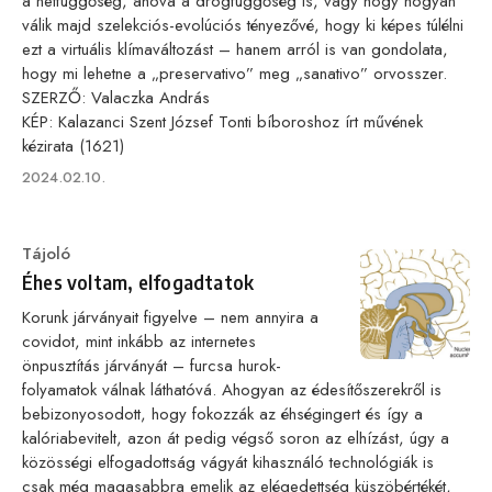
a netfüggőség, ahová a drogfüggőség is, vagy hogy hogyan
válik majd szelekciós-evolúciós tényezővé, hogy ki képes túlélni
ezt a virtuális klímaváltozást – hanem arról is van gondolata,
hogy mi lehetne a „preservativo” meg „sanativo” orvosszer.
SZERZŐ: Valaczka András
KÉP: Kalazanci Szent József Tonti bíboroshoz írt művének
kézirata (1621)
Published
2024.02.10.
on
Category
Tájoló
Éhes voltam, elfogadtatok
Korunk járványait figyelve – nem annyira a
covidot, mint inkább az internetes
önpusztítás járványát – furcsa hurok-
folyamatok válnak láthatóvá. Ahogyan az édesítőszerekről is
bebizonyosodott, hogy fokozzák az éhségingert és így a
kalóriabevitelt, azon át pedig végső soron az elhízást, úgy a
közösségi elfogadottság vágyát kihasználó technológiák is
csak még magasabbra emelik az elégedettség küszöbértékét,