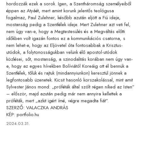
hordozzák ezek a sorok. Igen, a Szentháromság személyeiből
éppen az Atyáét, mert amint korunk jelentős teológusa
fogalmaz, Paul Zulehner, később azután eljött a Fiú ideje,
mostanság pedig a Szentlélek ideje. Mert Zulehner azt veti fel,
nem úgy van-e, hogy a Megtestesülés és a Megváltás előtti
időkben volt igazán fontos ez a kommunikációs csatorna, s
nem lehet-e, hogy az Eljövetel óta fontosabbak a Krisztus-
utódok, a folytonosságukban velünk élő apostol-utódok
közlései, sőt, mostanság, a szinodalitás korában nem úgy van-
e, hogy az egyes hívekben Bolíviától Koreáig ott él bennük a
Szentlélek, tőlük és rajtuk (mindannyiunkon) keresztül jönnek a
legfontosabb üzenetek. Kicsit hasonló korszakolással, mint amit
Sylvester János mond: „próféták által szólt régen níked az Isten”
– először, majd azután pedig már nem annyira kellettek a
próféták, mert „azkit igért ímé, végre megadta fiát”.
SZERZŐ: VALACZKA ANDRÁS
KÉP: portfolio.hu
Published
2024.03.31.
on