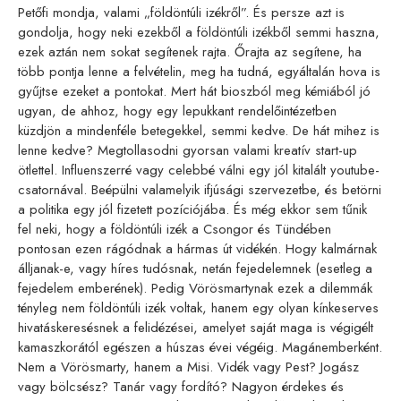
Petőfi mondja, valami „földöntúli izékről”. És persze azt is
gondolja, hogy neki ezekből a földöntúli izékből semmi haszna,
ezek aztán nem sokat segítenek rajta. Őrajta az segítene, ha
több pontja lenne a felvételin, meg ha tudná, egyáltalán hova is
gyűjtse ezeket a pontokat. Mert hát bioszból meg kémiából jó
ugyan, de ahhoz, hogy egy lepukkant rendelőintézetben
küzdjön a mindenféle betegekkel, semmi kedve. De hát mihez is
lenne kedve? Megtollasodni gyorsan valami kreatív start-up
ötlettel. Influenszerré vagy celebbé válni egy jól kitalált youtube-
csatornával. Beépülni valamelyik ifjúsági szervezetbe, és betörni
a politika egy jól fizetett pozíciójába. És még ekkor sem tűnik
fel neki, hogy a földöntúli izék a Csongor és Tündében
pontosan ezen rágódnak a hármas út vidékén. Hogy kalmárnak
álljanak-e, vagy híres tudósnak, netán fejedelemnek (esetleg a
fejedelem emberének). Pedig Vörösmartynak ezek a dilemmák
tényleg nem földöntúli izék voltak, hanem egy olyan kínkeserves
hivatáskeresésnek a felidézései, amelyet saját maga is végigélt
kamaszkorától egészen a húszas évei végéig. Magánemberként.
Nem a Vörösmarty, hanem a Misi. Vidék vagy Pest? Jogász
vagy bölcsész? Tanár vagy fordító? Nagyon érdekes és