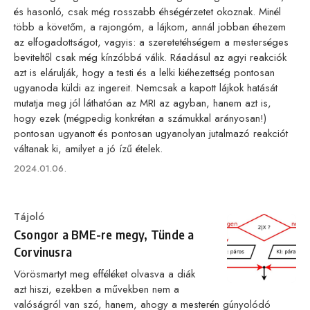
és hasonló, csak még rosszabb éhségérzetet okoznak. Minél
több a követőm, a rajongóm, a lájkom, annál jobban éhezem
az elfogadottságot, vagyis: a szeretetéhségem a mesterséges
beviteltől csak még kínzóbbá válik. Ráadásul az agyi reakciók
azt is elárulják, hogy a testi és a lelki kiéhezettség pontosan
ugyanoda küldi az ingereit. Nemcsak a kapott lájkok hatását
mutatja meg jól láthatóan az MRI az agyban, hanem azt is,
hogy ezek (mégpedig konkrétan a számukkal arányosan!)
pontosan ugyanott és pontosan ugyanolyan jutalmazó reakciót
váltanak ki, amilyet a jó ízű ételek.
Published
2024.01.06.
on
Category
Tájoló
Csongor a BME-re megy, Tünde a
Corvinusra
Vörösmartyt meg efféléket olvasva a diák
azt hiszi, ezekben a művekben nem a
valóságról van szó, hanem, ahogy a mesterén gúnyolódó