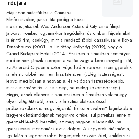
módjára
Májusban mutatták be a Cannes-i
Filmfesztiválon, június óta pedig a hazai
mozik is játsszák Wes Anderson Asteroid City című filmjét.
Játékos, ironikus, ugyanakkor tragédiákat és emberi fájdalmakat
is érintő film, csakúgy, mint a rendező többi klasszikusa: a Royal
Tenenbaums (2001), a Holdfény királyság (2012), vagy a
Grand Budapest Hotel (2014). Ezekben a filmekben semmilyen
módon nem játszik szerepet a vallás vagy a kereszténység, sőt,
az Asteroid Cityben a sztori vége felé a koravén zseni-gyerek ki
is jelenti: többé már nem hisz Istenben. („Elég tisztességes”,
jegyzi meg búsan a nagyapja, és valóban tisztességesebb,
mint a mismásolás, a se hideg, se meleg közömbösség.)
Mégis, ennek ellenére is van ezekben a filmekben valami egy
olyan világlátásból, amely a krisztusi életvezetéssel
próbálkozóknak is megvilágosító. És ez a „valami” leginkább a
kisgyerek látásmódjának magunkra öltése. Túl patetikus lenne itt
gyermeki lélekről beszélni, az meg nagyon is lesajnáló, ha
gyerekesnek mondanánk ezt a dolgot. A kisgyerek látásmódja,
így talán a legpontosabb. Engedjétek hozzám őket, emlékszünk.