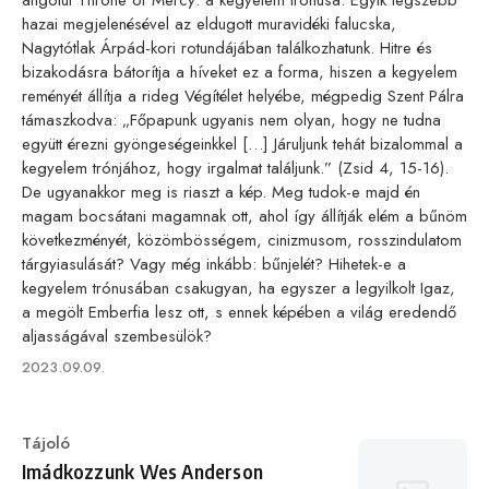
angolul Throne of Mercy: a kegyelem trónusa. Egyik legszebb
hazai megjelenésével az eldugott muravidéki falucska,
Nagytótlak Árpád-kori rotundájában találkozhatunk. Hitre és
bizakodásra bátorítja a híveket ez a forma, hiszen a kegyelem
reményét állítja a rideg Végítélet helyébe, mégpedig Szent Pálra
támaszkodva: „Főpapunk ugyanis nem olyan, hogy ne tudna
együtt érezni gyöngeségeinkkel […] Járuljunk tehát bizalommal a
kegyelem trónjához, hogy irgalmat találjunk.” (Zsid 4, 15-16).
De ugyanakkor meg is riaszt a kép. Meg tudok-e majd én
magam bocsátani magamnak ott, ahol így állítják elém a bűnöm
következményét, közömbösségem, cinizmusom, rosszindulatom
tárgyiasulását? Vagy még inkább: bűnjelét? Hihetek-e a
kegyelem trónusában csakugyan, ha egyszer a legyilkolt Igaz,
a megölt Emberfia lesz ott, s ennek képében a világ eredendő
aljasságával szembesülök?
Published
2023.09.09.
on
Category
Tájoló
Imádkozzunk Wes Anderson