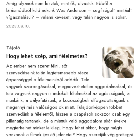
Amíg olyanok nem lesztek, mint ők, olvastuk. Ebből a
látásmódból küld nekünk Wes Anderson – segítségül? mintául?
vígasztalásul? – valami keveset, vagy talán nagyon is sokat.
Published
2023.08.10.
on
Category
Tájoló
Hogy lehet szép, ami félelmetes?
Az ember nem szeret félni, sőt
szenvedéseink talán legtetemesebb része
éppenséggel a félelmeinkből adódik. Tele
vagyunk szorongásokkal, megnevezhetetlen aggodalmakkal, és
tele vagyunk nagyon is indokolt félelmekkel az egészségünk, a
munkánk, a pályafutásunk, a közösségbeli elfogadottságunk s
megannyi más valóságos ok miatt. Tulajdonképpen többet
szenvedünk a félelemtől, hiszen a csapások sokszor csak egy
pillanatig tartanak, de a miattuk való aggodalom akár évekre
megterhelhet minket lelkileg. Hogy lehet akkor, hogy mégis
vonzanak a filmek ijesztő jelenetei? Hogy szeretjük végigrettegni