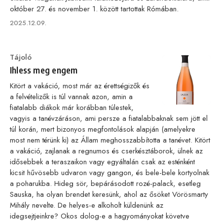
október 27. és november 1. között tartottak Rómában.
Published
2025.12.09.
on
Category
Tájoló
Ihless meg engem
Kitört a vakáció, most már az érettségizők és
a felvételizők is túl vannak azon, amin a
fiatalabb diákok már korábban túlestek,
vagyis a tanévzáráson, ami persze a fiatalabbaknak sem jött el
túl korán, mert bizonyos megfontolások alapján (amelyekre
most nem térünk ki) az Állam meghosszabbította a tanévet. Kitört
a vakáció, zajlanak a regnumos és cserkésztáborok, ülnek az
idősebbek a teraszaikon vagy egyáltalán csak az esténként
kicsit hűvösebb udvaron vagy gangon, és bele-bele kortyolnak
a poharukba. Hideg sör, bepárásodott rozé-palack, esetleg
Sauska, ha olyan brendet keresünk, ahol az ősöket Vörösmarty
Mihály nevelte. De helyes-e alkoholt küldenünk az
idegsejtjeinkre? Okos dolog-e a hagyományokat követve