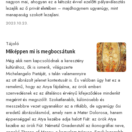
nagyon mai, ahogyan ez a kétszáz évvel ezelőtti pályaválasztás
lezajlik az ő privát életében – majdhogynem ugyanúgy, mint
manapaság szokott lezajlani.
Published
2023.10.23.
on
Category
Tájoló
Miképpen mi is megbocsátunk
Még akik nem kapcsolódnak a keresztény
kultúrához, ők is ismerik, világszerte
Michelangelo Pietáját, s talán valamennyire
az ott ábrázolt jelenet kontextusát is. És valóban úgy hat ez a
remekmű, hogy az Anya fájdalma, az örök emberi
szenvedésnek ez az általános érvényű kifejeződése mindenkit
megérint és megszólít. Szokatlanabb, különösebb és
messzebbre vezet ugyanakkor az a ritkább, de ugyanúgy ősi
eredetű ábrázolásmód, amely nem a Mater Dolorosa, hanem
éppenséggel az Atya kezébe adja halott Fiát: az örök Atya
kezébe az örök Fiút. Németül Gnadenstuhl az ikonográfiai neve,