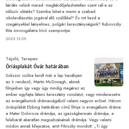
kérdés velünk marad: megkérdőjelezhetetlen szent cél-e az
inkluzív oktatás? Szembe lehet-e menni a szabad
iskolaválasztás jogával élő szülőkkel? És mit kezd a
szegényekkel kényelmes, polgári kereszténységünk? Rubovszky
Rita önvizsgálatra hívó szempontjai.
Published
2025.12.09.
on
Category
Tájoló
,
Terepen
Óriásplakát Óvár határában
Sokszor szóba került már e lap hasábjain
az ír rendező, Martin McDonagh, akinek
filmjeiben így vagy úgy mindig megérez az
ember egyfajta látens keresztény vonulatot, vagy mindenesetre
az evangéliumok drámaiságából valami nagyon erőset. Három
óriásplakát Ebbing határában című filmje is evangéliumi dráma:
a Mater Dolorosa drámája, az igazságkeresés drámája, a
felebarát akaratlan megsebzésének drámája. Vagy valami
módon annak kifejezése, amit Pilinszky mondott: „Ti úgy