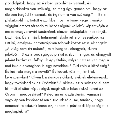
gondoljátok, hogy az életben problémák vannak, és
megoldásokra van szükség, én meg úgy gondolom, hogy az
életben tragédiák vannak, és irgalomra van szükség.” – Ez a
plakátos-film juthatott eszünkbe most, a tanév végén, amikor
végighullámzott társadalmi közösségünk kollektív képernyőjén a
mosonmagyaróvári tanárnőnek címzett óriásplakát: köszönjük,
Eszti néni. És a másik határmenti iskola juthatott eszünkbe, az
Ottliké, amelynek narratívájában többek között ez is elhangzik:
„A világ nem ért másból, mint hangos, elnagyolt, durva
jelekből.” S ez a pedagógus-plakát is ilyen hangos és elnagyolt
jelként kérdez rá: felfogjuk egyáltalán, milyen hatása van még a
mai iskola-sivatagban is egy nevelőnek? Tud róla a közösség?
És tud róla maga a nevelő? És tudunk róla mi, tanárok
keresztényként? Olyan krisztuskövetőkként, akiknek életlényegük,
hogy továbbadják az Örömhírt? S akiknek ez a sokszor el sem
hitt multiplikátor-képességük méginkább feladatukká tenné az
Örömhír megosztását? Katedrán és osztálytúrán, kémiaórán
vagy éppen kosáredzésen? Tudunk róla, mi, tanárok, hogy
nemcsak feladatunk lenne ez, hanem a pünkösdi képességet is
megkaptuk rá?