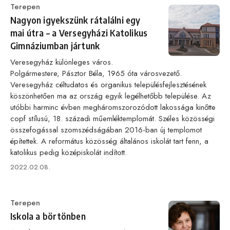
Category
Terepen
Nagyon igyekszünk rátalálni egy
mai útra – a Versegyházi Katolikus
Gimnáziumban jártunk
Veresegyház különleges város.
Polgármestere, Pásztor Béla, 1965 óta városvezető.
Veresegyház céltudatos és organikus településfejlesztésének
köszönhetően ma az ország egyik legélhetőbb települése. Az
utóbbi harminc évben megháromszorozódott lakossága kinőtte
copf stílusú, 18. századi műemléktemplomát. Széles közösségi
összefogással szomszédságában 2016-ban új templomot
építettek. A református közösség általános iskolát tart fenn, a
katolikus pedig középiskolát indított.
Published
2022.02.08.
on
Category
Terepen
Iskola a börtönben