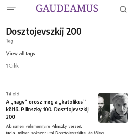
Skip
to
content
Dosztojevszkij 200
Tag
View
all tags
1
Cikk
Category
Tájoló
A „nagy” orosz meg a „katolikus”
költő. Pilinszky 100, Dosztojevszkij
200
Aki ismeri valamennyire Pilinszky verseit,
tudja, milyen sokszor utal Dosztojevszkijre, és főleg