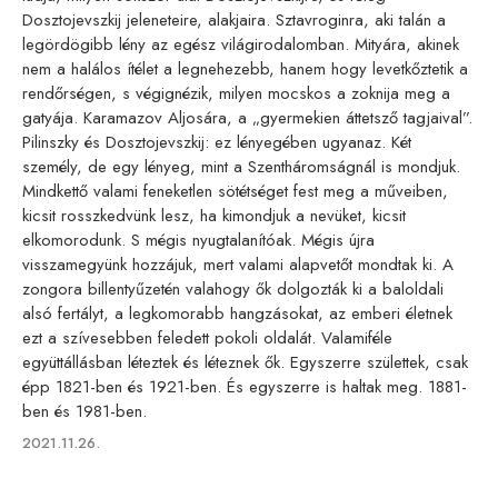
Dosztojevszkij jeleneteire, alakjaira. Sztavroginra, aki talán a
legördögibb lény az egész világirodalomban. Mityára, akinek
nem a halálos ítélet a legnehezebb, hanem hogy levetkőztetik a
rendőrségen, s végignézik, milyen mocskos a zoknija meg a
gatyája. Karamazov Aljosára, a „gyermekien áttetsző tagjaival”.
Pilinszky és Dosztojevszkij: ez lényegében ugyanaz. Két
személy, de egy lényeg, mint a Szentháromságnál is mondjuk.
Mindkettő valami feneketlen sötétséget fest meg a műveiben,
kicsit rosszkedvünk lesz, ha kimondjuk a nevüket, kicsit
elkomorodunk. S mégis nyugtalanítóak. Mégis újra
visszamegyünk hozzájuk, mert valami alapvetőt mondtak ki. A
zongora billentyűzetén valahogy ők dolgozták ki a baloldali
alsó fertályt, a legkomorabb hangzásokat, az emberi életnek
ezt a szívesebben feledett pokoli oldalát. Valamiféle
együttállásban léteztek és léteznek ők. Egyszerre születtek, csak
épp 1821-ben és 1921-ben. És egyszerre is haltak meg. 1881-
ben és 1981-ben.
Published
2021.11.26.
on