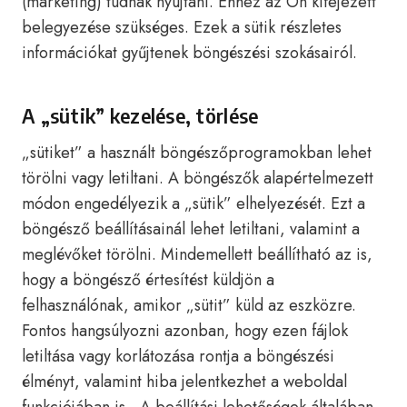
(marketing) tudnak nyújtani. Ehhez az Ön kifejezett
belegyezése szükséges. Ezek a sütik részletes
információkat gyűjtenek böngészési szokásairól.
A „sütik” kezelése, törlése
„sütiket” a használt böngészőprogramokban lehet
törölni vagy letiltani. A böngészők alapértelmezett
módon engedélyezik a „sütik” elhelyezését. Ezt a
böngésző beállításainál lehet letiltani, valamint a
meglévőket törölni. Mindemellett beállítható az is,
hogy a böngésző értesítést küldjön a
felhasználónak, amikor „sütit” küld az eszközre.
Fontos hangsúlyozni azonban, hogy ezen fájlok
letiltása vagy korlátozása rontja a böngészési
élményt, valamint hiba jelentkezhet a weboldal