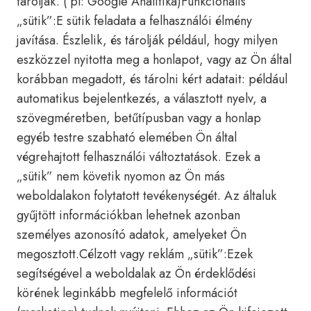
tárolják. ( pl: Google Analitika)Funkcionális
„sütik”:E sütik feladata a felhasználói élmény
javítása. Észlelik, és tárolják például, hogy milyen
eszközzel nyitotta meg a honlapot, vagy az Ön által
korábban megadott, és tárolni kért adatait: például
automatikus bejelentkezés, a választott nyelv, a
szövegméretben, betűtípusban vagy a honlap
egyéb testre szabható elemében Ön által
végrehajtott felhasználói változtatások. Ezek a
„sütik” nem követik nyomon az Ön más
weboldalakon folytatott tevékenységét. Az általuk
gyűjtött információkban lehetnek azonban
személyes azonosító adatok, amelyeket Ön
megosztott.Célzott vagy reklám „sütik”:Ezek
segítségével a weboldalak az Ön érdeklődési
körének leginkább megfelelő információt