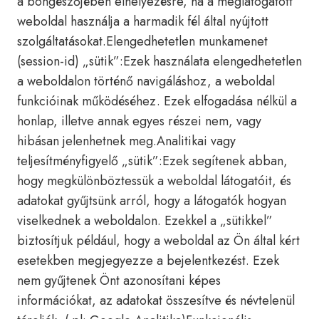
a böngészőjében elhelyezésre, ha a meglátogatott
weboldal használja a harmadik fél által nyújtott
szolgáltatásokat.Elengedhetetlen munkamenet
(session-id) „sütik”:Ezek használata elengedhetetlen
a weboldalon történő navigáláshoz, a weboldal
funkcióinak működéséhez. Ezek elfogadása nélkül a
honlap, illetve annak egyes részei nem, vagy
hibásan jelenhetnek meg.Analitikai vagy
teljesítményfigyelő „sütik”:Ezek segítenek abban,
hogy megkülönböztessük a weboldal látogatóit, és
adatokat gyűjtsünk arról, hogy a látogatók hogyan
viselkednek a weboldalon. Ezekkel a „sütikkel”
biztosítjuk például, hogy a weboldal az Ön által kért
esetekben megjegyezze a bejelentkezést. Ezek
nem gyűjtenek Önt azonosítani képes
információkat, az adatokat összesítve és névtelenül