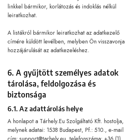
linkkel bármikor, korlátozás és indoklás nélkül
leiratkozhat.
A listákról bármikor leiratkozhat az adatkezelő
címére küldött levélben, melyben Ön visszavonja
hozzájárulását az adatkezeléshez.
6. A gyűjtött személyes adatok
tárolása, feldolgozása és
biztonsága
6.1. Az adattárolás helye
A honlapot a Tárhely.Eu Szolgáltató Kft. hostolja,
melynek adatai: 1538 Budapest, Pf.: 510., e-mail
cím: support@tarhely.eu, telefonszáma: +36 (1)