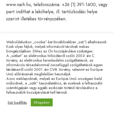
www.naih.hu, telefonszáma: +36 (1) 391-1400, vagy
pert indíthat a lakóhelye, ill. tartózkodási helye
szerint illetékes törvényszéken.
10. A tájékoztató elfogadása a
Weboldalunkon „cookie”-kat (továbbiakban „süti”) alkalmazunk.
felhasználó részéről
Ezek olyan fájlok, melyek információt tárolnak webes
böngészőjében. Ehhez az Ön hozzájárulása szükséges.
A „sütiket” az elektronikus hírközlésről szóló 2003. évi C.
Személyes adatai kezelésének feltétele, hogy Ön
törvény, az elektronikus kereskedelmi szolgáltatások, az
elfogadja a tájékoztatóban foglaltakat. Az
információs társadalommal összefüggő szolgáltatások egyes
kérdéseiről szóló 2001. évi CVIII. törvény, valamint az Európai
Adatkezelési tájékoztató elfogadásával Ön
Unió előírásainak megfelelően használjuk.
kifejezetten hozzájárul ahhoz, hogy az Alapítvány
Azon weblapoknak, melyek az Európai Unió országain belül
működnek, a „sütik” használatához, és ezeknek a felhasználó
az Ön által meghatározott célokra a személyes
számítógépén vagy egyéb eszközén történő tárolásához a
adatait kezelje, valamint hogy azt az Alapítvánnyal
felhasználók hozzájárulását kell kérniük.
szerződött partnereknek feldolgozásra átadja. Az
Süti beállítás
Elfogadom
elfogadás a honlapon lévő űrlapokon található, a