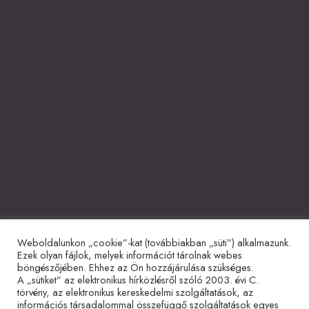
Weboldalunkon „cookie”-kat (továbbiakban „süti”) alkalmazunk.
Együttműködő partnerek
Ezek olyan fájlok, melyek információt tárolnak webes
böngészőjében. Ehhez az Ön hozzájárulása szükséges.
A „sütiket” az elektronikus hírközlésről szóló 2003. évi C.
törvény, az elektronikus kereskedelmi szolgáltatások, az
információs társadalommal összefüggő szolgáltatások egyes