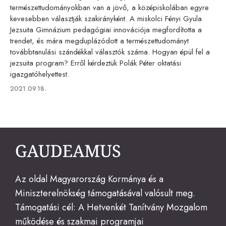
természettudományokban van a jövő, a középiskolában egyre
kevesebben választják szakirányként. A miskolci Fényi Gyula
Jezsuita Gimnázium pedagógiai innovációja megfordította a
trendet, és mára megduplázódott a természettudományt
továbbtanulási szándékkal választók száma. Hogyan épül fel a
jezsuita program? Erről kérdeztük Polák Péter oktatási
igazgatóhelyettest.
Published
2021.09.18.
on
Az oldal Magyarország Kormánya és a
Miniszterelnökség támogatásával valósult meg.
Támogatási cél: A Hetvenkét Tanítvány Mozgalom
működése és szakmai programjai