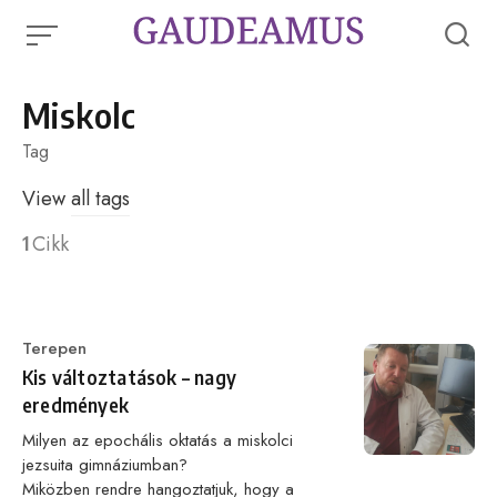
Skip
to
content
Miskolc
Tag
View
all tags
1
Cikk
Category
Terepen
Kis változtatások – nagy
eredmények
Milyen az epochális oktatás a miskolci
jezsuita gimnáziumban?
Miközben rendre hangoztatjuk, hogy a