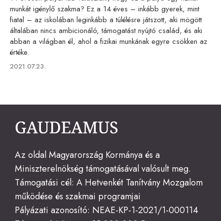
munkát igénylő szakma? Ez a 14 éves – inkább gyerek, mint
fiatal – az iskolában leginkább a túlélésre játszott, aki mögött
általában nincs ambicionáló, támogatást nyújtó család, és aki
abban a világban él, ahol a fizikai munkának egyre csökken az
értéke.
Published
2021.07.23.
on
Az oldal Magyarország Kormánya és a
Miniszterelnökség támogatásával valósult meg.
Támogatási cél: A Hetvenkét Tanítvány Mozgalom
működése és szakmai programjai
Pályázati azonosító: NEAE-KP-1-2021/1-000114