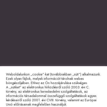
Weboldalunkon „cookie”-kat (továbbiakban „süti”) alkalmazunk.
Együttműködő partnerek
Ezek olyan fájlok, melyek információt tárolnak webes
böngészőjében. Ehhez az Ön hozzájárulása szükséges.
A „sütiket” az elektronikus hírközlésről szóló 2003. évi C.
törvény, az elektronikus kereskedelmi szolgáltatások, az
információs társadalommal összefüggő szolgáltatások egyes
kérdéseiről szóló 2001. évi CVIII. törvény, valamint az Európai
Unió előírásainak megfelelően használjuk.