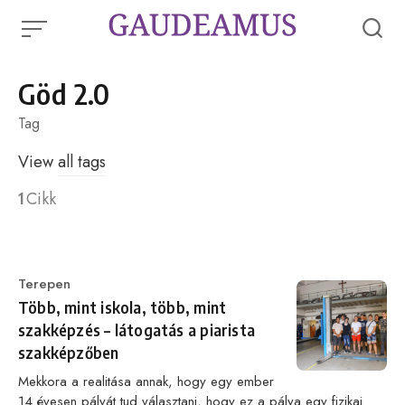
Skip
to
content
Göd 2.0
Tag
View
all tags
1
Cikk
Category
Terepen
Több, mint iskola, több, mint
szakképzés – látogatás a piarista
szakképzőben
Mekkora a realitása annak, hogy egy ember
14 évesen pályát tud választani, hogy ez a pálya egy fizikai