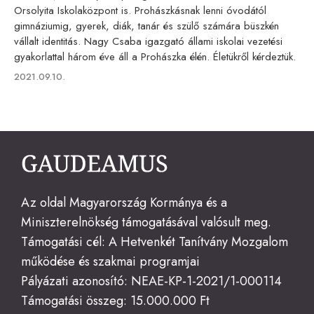
Orsolyita Iskolaközpont is. Prohászkásnak lenni óvodától
gimnáziumig, gyerek, diák, tanár és szülő számára büszkén
vállalt identitás. Nagy Csaba igazgató állami iskolai vezetési
gyakorlattal három éve áll a Prohászka élén. Életükről kérdeztük.
Published
2021.09.10.
on
Az oldal Magyarország Kormánya és a
Miniszterelnökség támogatásával valósult meg.
Támogatási cél: A Hetvenkét Tanítvány Mozgalom
működése és szakmai programjai
Pályázati azonosító: NEAE-KP-1-2021/1-000114
Támogatási összeg: 15.000.000 Ft