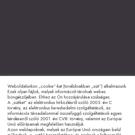
Weboldalunkon „cookie”-kat (továbbiakban „süti”) alkalmazunk.
Együttműködő partnerek
Ezek olyan fájlok, melyek információt tárolnak webes
böngészőjében. Ehhez az Ön hozzájárulása szükséges.
A „sütiket” az elektronikus hírközlésről szóló 2003. évi C.
törvény, az elektronikus kereskedelmi szolgáltatások, az
információs társadalommal összefüggő szolgáltatások egyes
kérdéseiről szóló 2001. évi CVIII. törvény, valamint az Európai
Unió előírásainak megfelelően használjuk.
Azon weblapoknak, melyek az Európai Unió országain belül
működnek, a „sütik” használatához, és ezeknek a felhasználó