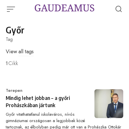
Skip
to
content
Győr
Tag
View
all tags
1
Cikk
Category
Terepen
Mindig lehet jobban – a győri
Prohászkában jártunk
Győr vitathatatlanul iskolaváros, nívós
gimnáziumai országosan a legjobbak közé
tartoznak, az élbolyban pedig már ott van a Prohászka Ottokár