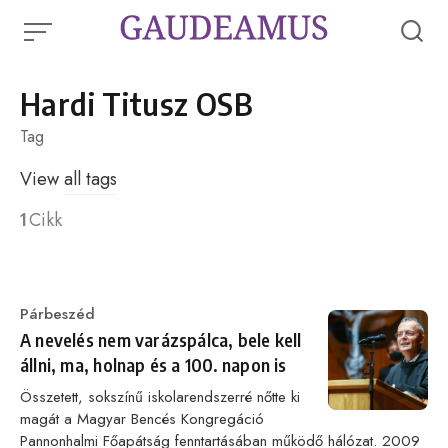
Skip
to
content
Hardi Titusz OSB
Tag
View
all tags
1
Cikk
Category
Párbeszéd
A nevelés nem varázspálca, bele kell
állni, ma, holnap és a 100. napon is
Összetett, sokszínű iskolarendszerré nőtte ki
magát a Magyar Bencés Kongregáció
Pannonhalmi Főapátság fenntartásában működő hálózat. 2009