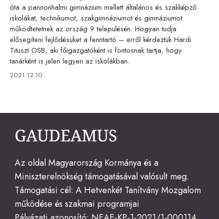
óta a pannonhalmi gimnázium mellett általános és szakképző
iskolákat, technikumot, szakgimnáziumot és gimnáziumot
működtetetnek az ország 9 településén. Hogyan tudja
elősegíteni fejlődésüket a fenntartó – erről kérdeztük Hardi
Tituszt OSB, aki főigazgatóként is fontosnak tartja, hogy
tanárként is jelen legyen az iskolákban.
Published
2021.12.10.
on
Az oldal Magyarország Kormánya és a
Miniszterelnökség támogatásával valósult meg.
Támogatási cél: A Hetvenkét Tanítvány Mozgalom
működése és szakmai programjai
Pályázati azonosító: NEAE-KP-1-2021/1-000114