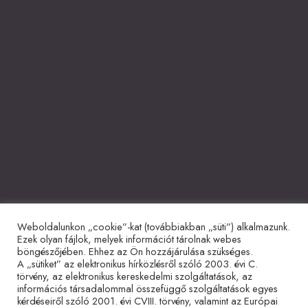
Weboldalunkon „cookie”-kat (továbbiakban „süti”) alkalmazunk.
Együttműködő partnerek
Ezek olyan fájlok, melyek információt tárolnak webes
böngészőjében. Ehhez az Ön hozzájárulása szükséges.
A „sütiket” az elektronikus hírközlésről szóló 2003. évi C.
törvény, az elektronikus kereskedelmi szolgáltatások, az
információs társadalommal összefüggő szolgáltatások egyes
kérdéseiről szóló 2001. évi CVIII. törvény, valamint az Európai