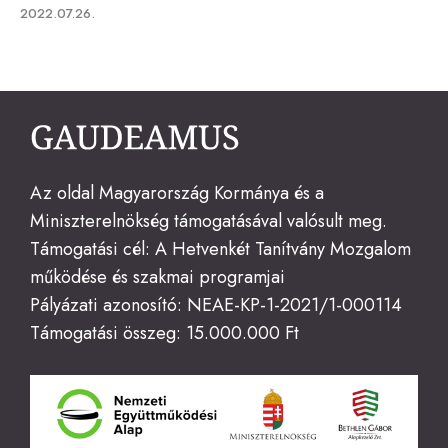
Published
2022.07.26.
on
Az oldal Magyarország Kormánya és a
Miniszterelnökség támogatásával valósult meg.
Támogatási cél: A Hetvenkét Tanítvány Mozgalom
működése és szakmai programjai
Pályázati azonosító: NEAE-KP-1-2021/1-000114
Támogatási összeg: 15.000.000 Ft