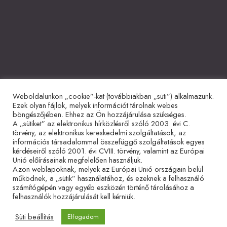
Weboldalunkon „cookie”-kat (továbbiakban „süti”) alkalmazunk.
Együttműködő partnerek
Ezek olyan fájlok, melyek információt tárolnak webes
böngészőjében. Ehhez az Ön hozzájárulása szükséges.
A „sütiket” az elektronikus hírközlésről szóló 2003. évi C.
törvény, az elektronikus kereskedelmi szolgáltatások, az
információs társadalommal összefüggő szolgáltatások egyes
kérdéseiről szóló 2001. évi CVIII. törvény, valamint az Európai
Unió előírásainak megfelelően használjuk.
Azon weblapoknak, melyek az Európai Unió országain belül
működnek, a „sütik” használatához, és ezeknek a felhasználó
Adatvédelmi tájékoztató
Impresszum
Sütitájékoztató
számítógépén vagy egyéb eszközén történő tárolásához a
felhasználók hozzájárulását kell kérniük.
Süti beállítás
Elfogadom
© 2026 Hetvenkét Tanítvány Mozgalom