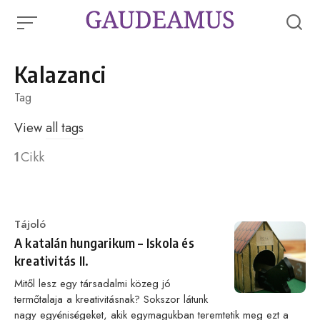
Skip
to
content
Kalazanci
Tag
View
all tags
1
Cikk
Category
Tájoló
A katalán hungarikum – Iskola és
kreativitás II.
Mitől lesz egy társadalmi közeg jó
termőtalaja a kreativitásnak? Sokszor látunk
nagy egyéniségeket, akik egymagukban teremtetik meg ezt a