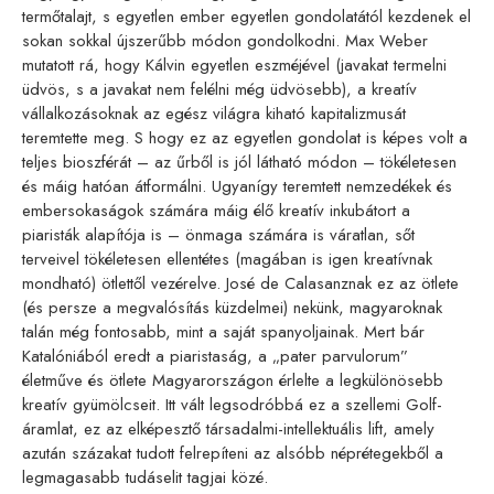
termőtalajt, s egyetlen ember egyetlen gondolatától kezdenek el
sokan sokkal újszerűbb módon gondolkodni. Max Weber
mutatott rá, hogy Kálvin egyetlen eszméjével (javakat termelni
üdvös, s a javakat nem felélni még üdvösebb), a kreatív
vállalkozásoknak az egész világra kiható kapitalizmusát
teremtette meg. S hogy ez az egyetlen gondolat is képes volt a
teljes bioszférát – az űrből is jól látható módon – tökéletesen
és máig hatóan átformálni. Ugyanígy teremtett nemzedékek és
embersokaságok számára máig élő kreatív inkubátort a
piaristák alapítója is – önmaga számára is váratlan, sőt
terveivel tökéletesen ellentétes (magában is igen kreatívnak
mondható) ötlettől vezérelve. José de Calasanznak ez az ötlete
(és persze a megvalósítás küzdelmei) nekünk, magyaroknak
talán még fontosabb, mint a saját spanyoljainak. Mert bár
Katalóniából eredt a piaristaság, a „pater parvulorum”
életműve és ötlete Magyarországon érlelte a legkülönösebb
kreatív gyümölcseit. Itt vált legsodróbbá ez a szellemi Golf-
áramlat, ez az elképesztő társadalmi-intellektuális lift, amely
azután százakat tudott felrepíteni az alsóbb néprétegekből a
legmagasabb tudáselit tagjai közé.