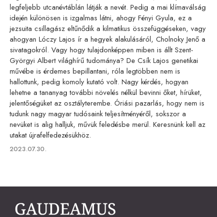
legfeljebb utcanévtáblán látják a nevét. Pedig a mai klímaválság
idején különösen is izgalmas látni, ahogy Fényi Gyula, ez a
jezsuita csillagász eltűnődik a kilmatikus összefüggéseken, vagy
ahogyan Lóczy Lajos ír a hegyek alakulásáról, Cholnoky Jenő a
sivatagokról. Vagy hogy tulajdonképpen miben is állt Szent-
Györgyi Albert világhírű tudománya? De Csík Lajos genetikai
művébe is érdemes bepillantani, róla legtöbben nem is
hallottunk, pedig komoly kutató volt. Nagy kérdés, hogyan
lehetne a tananyag további növelés nélkül bevinni őket, hírüket,
jelentőségüket az osztályterembe. Óriási pazarlás, hogy nem is
tudunk nagy magyar tudósaink teljesítményéről, sokszor a
nevüket is alig halljuk, művük feledésbe merül. Keresnünk kell az
utakat újrafelfedezésükhöz.
Published
2023.07.30.
on