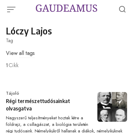
Skip
to
content
Lóczy Lajos
Tag
View
all tags
1
Cikk
Category
Tájoló
Régi természettudósainkat
olvasgatva
Nagyszerű teljesítményeket hoztak létre a
földrajz, a csillagászat, a biológia területén
régi tudósaink. Némelyikükről hallanak a diákok, némelyiküknek