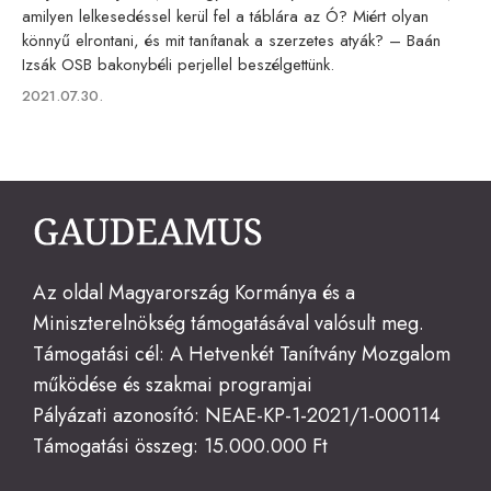
amilyen lelkesedéssel kerül fel a táblára az Ó? Miért olyan
könnyű elrontani, és mit tanítanak a szerzetes atyák? – Baán
Izsák OSB bakonybéli perjellel beszélgettünk.
Published
2021.07.30.
on
Az oldal Magyarország Kormánya és a
Miniszterelnökség támogatásával valósult meg.
Támogatási cél: A Hetvenkét Tanítvány Mozgalom
működése és szakmai programjai
Pályázati azonosító: NEAE-KP-1-2021/1-000114
Támogatási összeg: 15.000.000 Ft