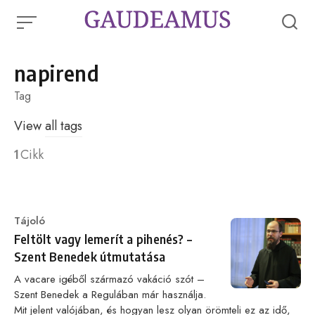
Skip
to
content
napirend
Tag
View
all tags
1
Cikk
Category
Tájoló
Feltölt vagy lemerít a pihenés? –
Szent Benedek útmutatása
A vacare igéből származó vakáció szót –
Szent Benedek a Regulában már használja.
Mit jelent valójában, és hogyan lesz olyan örömteli ez az idő,