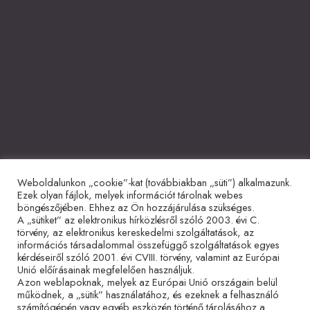
Weboldalunkon „cookie”-kat (továbbiakban „süti”) alkalmazunk.
Együttműködő partnerek
Ezek olyan fájlok, melyek információt tárolnak webes
böngészőjében. Ehhez az Ön hozzájárulása szükséges.
A „sütiket” az elektronikus hírközlésről szóló 2003. évi C.
törvény, az elektronikus kereskedelmi szolgáltatások, az
információs társadalommal összefüggő szolgáltatások egyes
kérdéseiről szóló 2001. évi CVIII. törvény, valamint az Európai
Unió előírásainak megfelelően használjuk.
Azon weblapoknak, melyek az Európai Unió országain belül
működnek, a „sütik” használatához, és ezeknek a felhasználó
Adatvédelmi tájékoztató
Impresszum
Sütitájékoztató
számítógépén vagy egyéb eszközén történő tárolásához a