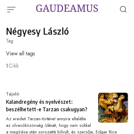
Skip
to
content
Négyesy László
Tag
View
all tags
1
Cikk
Category
Tájoló
Kalandregény és nyelvészet:
beszélhetett-e Tarzan csakugyan?
Az eredeti Tarzan-történet annyira eltalálta
az olvasóközönség ízlését, hogy nem sokkal
a megírása után sorozattá bővült, és szerzője, Edgar Rice