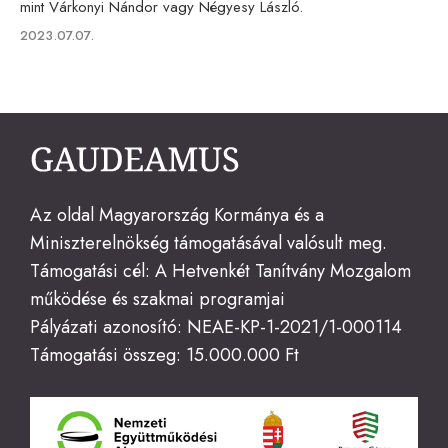
mint Várkonyi Nándor vagy Négyesy László.
Published
2023.07.07.
on
Az oldal Magyarország Kormánya és a
Miniszterelnökség támogatásával valósult meg.
Támogatási cél: A Hetvenkét Tanítvány Mozgalom
működése és szakmai programjai
Pályázati azonosító: NEAE-KP-1-2021/1-000114
Támogatási összeg: 15.000.000 Ft