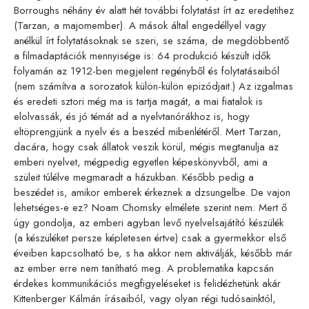
Borroughs néhány év alatt hét további folytatást írt az eredetihez
(Tarzan, a majomember). A mások által engedéllyel vagy
anélkül írt folytatásoknak se szeri, se száma, de megdöbbentő
a filmadaptációk mennyisége is: 64 produkció készült idők
folyamán az 1912-ben megjelent regényből és folytatásaiból
(nem számítva a sorozatok külön-külön epizódjait.) Az izgalmas
és eredeti sztori még ma is tartja magát, a mai fiatalok is
elolvassák, és jó témát ad a nyelvtanórákhoz is, hogy
eltöprengjünk a nyelv és a beszéd mibenlétéről. Mert Tarzan,
dacára, hogy csak állatok veszik körül, mégis megtanulja az
emberi nyelvet, mégpedig egyetlen képeskönyvből, ami a
szüleit túlélve megmaradt a házukban. Később pedig a
beszédet is, amikor emberek érkeznek a dzsungelbe. De vajon
lehetséges-e ez? Noam Chomsky elmélete szerint nem. Mert ő
úgy gondolja, az emberi agyban levő nyelvelsajátító készülék
(a készüléket persze képletesen értve) csak a gyermekkor első
éveiben kapcsolható be, s ha akkor nem aktiválják, később már
az ember erre nem tanítható meg. A problematika kapcsán
érdekes kommunikációs megfigyeléseket is felidézhetünk akár
Kittenberger Kálmán írásaiból, vagy olyan régi tudósainktól,