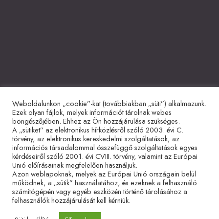
Weboldalunkon „cookie”-kat (továbbiakban „süti”) alkalmazunk.
Együttműködő partnerek
Ezek olyan fájlok, melyek információt tárolnak webes
böngészőjében. Ehhez az Ön hozzájárulása szükséges.
A „sütiket” az elektronikus hírközlésről szóló 2003. évi C.
törvény, az elektronikus kereskedelmi szolgáltatások, az
információs társadalommal összefüggő szolgáltatások egyes
kérdéseiről szóló 2001. évi CVIII. törvény, valamint az Európai
Unió előírásainak megfelelően használjuk.
Azon weblapoknak, melyek az Európai Unió országain belül
működnek, a „sütik” használatához, és ezeknek a felhasználó
Adatvédelmi tájékoztató
Impresszum
Sütitájékoztató
számítógépén vagy egyéb eszközén történő tárolásához a
felhasználók hozzájárulását kell kérniük.