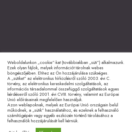
Weboldalunkon „cookie”-kat (továbbiakban „süti”) alkalmazunk.
Együttműködő partnerek
Ezek olyan fájlok, melyek információt tárolnak webes
böngészőjében. Ehhez az Ön hozzájárulása szükséges.
A „sütiket” az elektronikus hírközlésről szóló 2003. évi C.
törvény, az elektronikus kereskedelmi szolgáltatások, az
információs társadalommal összefüggő szolgáltatások egyes
kérdéseiről szóló 2001. évi CVIII. törvény, valamint az Európai
Unió előírásainak megfelelően használjuk.
Azon weblapoknak, melyek az Európai Unió országain belül
működnek, a „sütik” használatához, és ezeknek a felhasználó
Adatvédelmi tájékoztató
Impresszum
Sütitájékoztató
számítógépén vagy egyéb eszközén történő tárolásához a
felhasználók hozzájárulását kell kérniük.