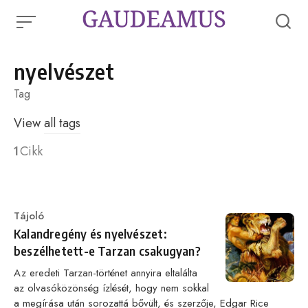
Skip
to
content
nyelvészet
Tag
View
all tags
1
Cikk
Category
Tájoló
Kalandregény és nyelvészet:
beszélhetett-e Tarzan csakugyan?
Az eredeti Tarzan-történet annyira eltalálta
az olvasóközönség ízlését, hogy nem sokkal
a megírása után sorozattá bővült, és szerzője, Edgar Rice