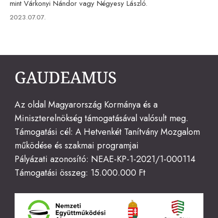
mint Várkonyi Nándor vagy Négyesy László.
Published
2023.07.07.
on
Az oldal Magyarország Kormánya és a
Miniszterelnökség támogatásával valósult meg.
Támogatási cél: A Hetvenkét Tanítvány Mozgalom
működése és szakmai programjai
Pályázati azonosító: NEAE-KP-1-2021/1-000114
Támogatási összeg: 15.000.000 Ft