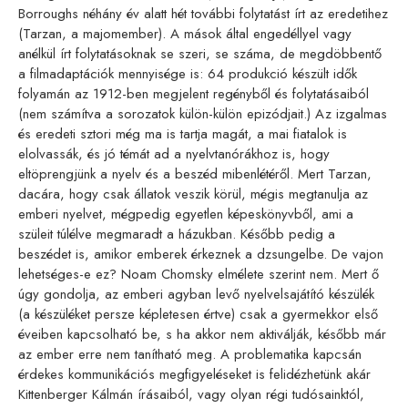
Borroughs néhány év alatt hét további folytatást írt az eredetihez
(Tarzan, a majomember). A mások által engedéllyel vagy
anélkül írt folytatásoknak se szeri, se száma, de megdöbbentő
a filmadaptációk mennyisége is: 64 produkció készült idők
folyamán az 1912-ben megjelent regényből és folytatásaiból
(nem számítva a sorozatok külön-külön epizódjait.) Az izgalmas
és eredeti sztori még ma is tartja magát, a mai fiatalok is
elolvassák, és jó témát ad a nyelvtanórákhoz is, hogy
eltöprengjünk a nyelv és a beszéd mibenlétéről. Mert Tarzan,
dacára, hogy csak állatok veszik körül, mégis megtanulja az
emberi nyelvet, mégpedig egyetlen képeskönyvből, ami a
szüleit túlélve megmaradt a házukban. Később pedig a
beszédet is, amikor emberek érkeznek a dzsungelbe. De vajon
lehetséges-e ez? Noam Chomsky elmélete szerint nem. Mert ő
úgy gondolja, az emberi agyban levő nyelvelsajátító készülék
(a készüléket persze képletesen értve) csak a gyermekkor első
éveiben kapcsolható be, s ha akkor nem aktiválják, később már
az ember erre nem tanítható meg. A problematika kapcsán
érdekes kommunikációs megfigyeléseket is felidézhetünk akár
Kittenberger Kálmán írásaiból, vagy olyan régi tudósainktól,