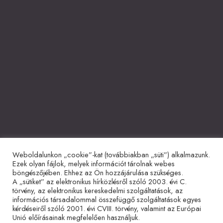
Weboldalunkon „cookie”-kat (továbbiakban „süti”) alkalmazunk.
Együttműködő partnerek
Ezek olyan fájlok, melyek információt tárolnak webes
böngészőjében. Ehhez az Ön hozzájárulása szükséges.
A „sütiket” az elektronikus hírközlésről szóló 2003. évi C.
törvény, az elektronikus kereskedelmi szolgáltatások, az
információs társadalommal összefüggő szolgáltatások egyes
kérdéseiről szóló 2001. évi CVIII. törvény, valamint az Európai
Unió előírásainak megfelelően használjuk.