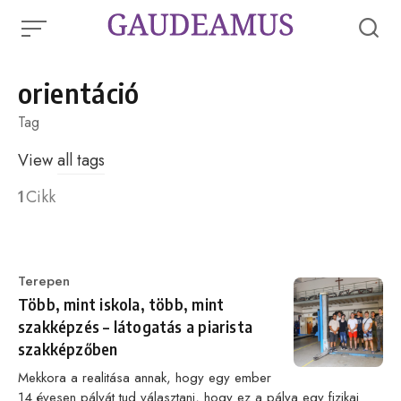
Skip
to
content
orientáció
Tag
View
all tags
1
Cikk
Category
Terepen
Több, mint iskola, több, mint
szakképzés – látogatás a piarista
szakképzőben
Mekkora a realitása annak, hogy egy ember
14 évesen pályát tud választani, hogy ez a pálya egy fizikai