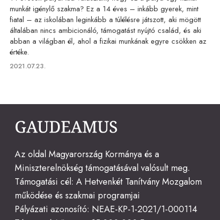
munkát igénylő szakma? Ez a 14 éves – inkább gyerek, mint
fiatal – az iskolában leginkább a túlélésre játszott, aki mögött
általában nincs ambicionáló, támogatást nyújtó család, és aki
abban a világban él, ahol a fizikai munkának egyre csökken az
értéke.
Published
2021.07.23.
on
Az oldal Magyarország Kormánya és a
Miniszterelnökség támogatásával valósult meg.
Támogatási cél: A Hetvenkét Tanítvány Mozgalom
működése és szakmai programjai
Pályázati azonosító: NEAE-KP-1-2021/1-000114