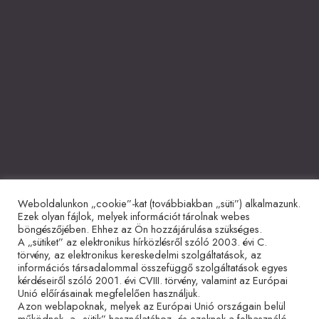
Weboldalunkon „cookie”-kat (továbbiakban „süti”) alkalmazunk.
Együttműködő partnerek
Ezek olyan fájlok, melyek információt tárolnak webes
böngészőjében. Ehhez az Ön hozzájárulása szükséges.
A „sütiket” az elektronikus hírközlésről szóló 2003. évi C.
törvény, az elektronikus kereskedelmi szolgáltatások, az
információs társadalommal összefüggő szolgáltatások egyes
kérdéseiről szóló 2001. évi CVIII. törvény, valamint az Európai
Unió előírásainak megfelelően használjuk.
Azon weblapoknak, melyek az Európai Unió országain belül
működnek, a „sütik” használatához, és ezeknek a felhasználó