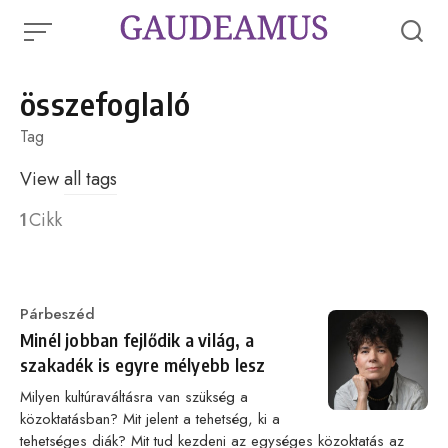
Skip
to
content
összefoglaló
Tag
View
all tags
1
Cikk
Category
Párbeszéd
Minél jobban fejlődik a világ, a
szakadék is egyre mélyebb lesz
Milyen kultúraváltásra van szükség a
közoktatásban? Mit jelent a tehetség, ki a
tehetséges diák? Mit tud kezdeni az egységes közoktatás az