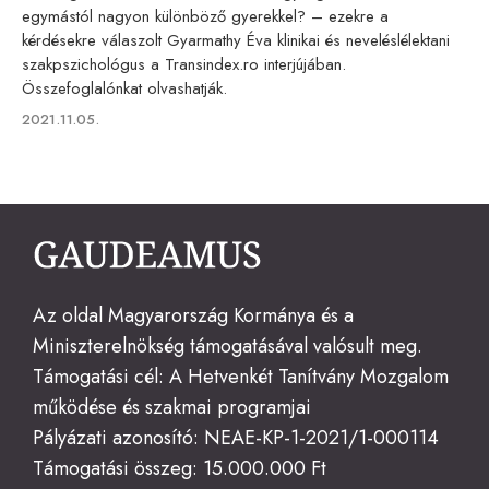
egymástól nagyon különböző gyerekkel? – ezekre a
kérdésekre válaszolt Gyarmathy Éva klinikai és neveléslélektani
szakpszichológus a Transindex.ro interjújában.
Összefoglalónkat olvashatják.
Published
2021.11.05.
on
Az oldal Magyarország Kormánya és a
Miniszterelnökség támogatásával valósult meg.
Támogatási cél: A Hetvenkét Tanítvány Mozgalom
működése és szakmai programjai
Pályázati azonosító: NEAE-KP-1-2021/1-000114
Támogatási összeg: 15.000.000 Ft