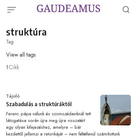
Skip
to
content
struktúra
Tag
View
all tags
1
Cikk
Category
Tájoló
Szabadulás a struktúráktól
Ferenc pápa nálunk és szomszédainknál tett
látogatása során újra meg újra visszatért
egy olyan kifejezéshez, amelyre – bár
kezdettől jellemzi a retorikáját – nem féltétlenül számítottunk