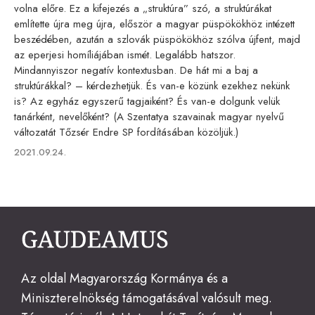
volna előre. Ez a kifejezés a „struktúra” szó, a struktúrákat
említette újra meg újra, először a magyar püspökökhöz intézett
beszédében, azután a szlovák püspökökhöz szólva újfent, majd
az eperjesi homíliájában ismét. Legalább hatszor.
Mindannyiszor negatív kontextusban. De hát mi a baj a
struktúrákkal? – kérdezhetjük. És van-e közünk ezekhez nekünk
is? Az egyház egyszerű tagjaiként? És van-e dolgunk velük
tanárként, nevelőként? (A Szentatya szavainak magyar nyelvű
változatát Tőzsér Endre SP fordításában közöljük.)
Published
2021.09.24.
on
Az oldal Magyarország Kormánya és a
Miniszterelnökség támogatásával valósult meg.