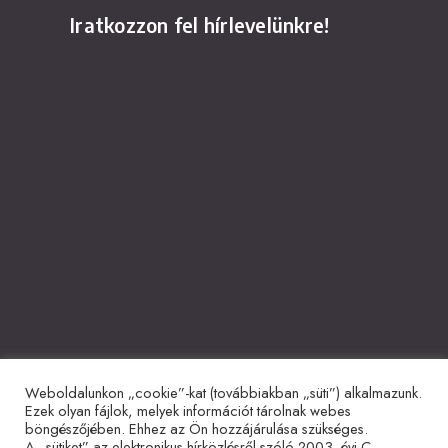
Iratkozzon fel hírlevelünkre!
Weboldalunkon „cookie”-kat (továbbiakban „süti”) alkalmazunk.
Együttműködő partnerek
Ezek olyan fájlok, melyek információt tárolnak webes
böngészőjében. Ehhez az Ön hozzájárulása szükséges.
A „sütiket” az elektronikus hírközlésről szóló 2003. évi C.