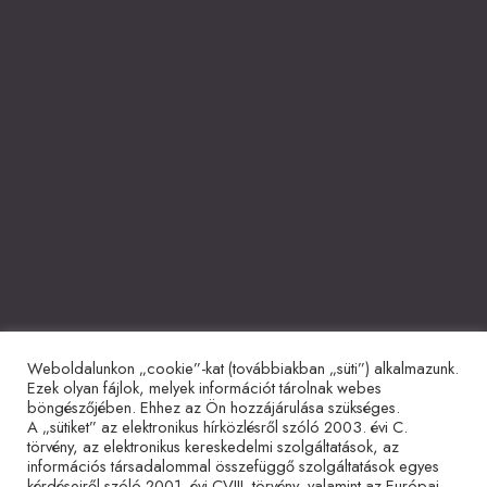
Weboldalunkon „cookie”-kat (továbbiakban „süti”) alkalmazunk.
Együttműködő partnerek
Ezek olyan fájlok, melyek információt tárolnak webes
böngészőjében. Ehhez az Ön hozzájárulása szükséges.
A „sütiket” az elektronikus hírközlésről szóló 2003. évi C.
törvény, az elektronikus kereskedelmi szolgáltatások, az
információs társadalommal összefüggő szolgáltatások egyes
kérdéseiről szóló 2001. évi CVIII. törvény, valamint az Európai