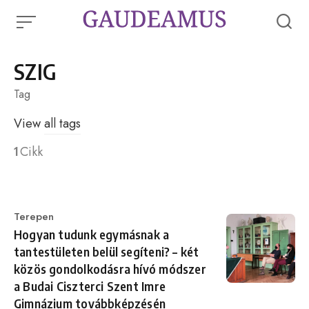
Skip
to
content
SZIG
Tag
View
all tags
1
Cikk
Category
Terepen
Hogyan tudunk egymásnak a
tantestületen belül segíteni? – két
közös gondolkodásra hívó módszer
a Budai Ciszterci Szent Imre
Gimnázium továbbképzésén