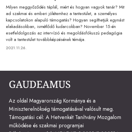
Milyen meggyőződés táplál, miért és hogyan vagyok tanár? Mit
ad szakmai és emberi jólétemhez a tantestület, a személyes
kapcsolatokon alapuló támogatás? Hogyan segíthetjük egynást
elakadásokban, ismétlődő kudarcokban? November 15-én
esetfeldolgozás az intervízió és megoldásfókuszú pedagógia
volt a tantestület továbbképzésének témája.
Published
2021.11.26.
on
Az oldal Magyarország Kormánya és a
Miniszterelnökség támogatásával valósult meg.
Támogatási cél: A Hetvenkét Tanítvány Mozgalom
működése és szakmai programjai