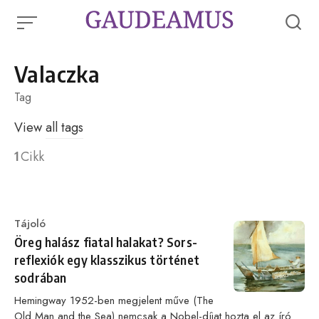
Skip
to
content
Valaczka
Tag
View
all tags
1
Cikk
Category
Tájoló
Öreg halász fiatal halakat? Sors-
reflexiók egy klasszikus történet
sodrában
Hemingway 1952-ben megjelent műve (The
Old Man and the Sea) nemcsak a Nobel-díjat hozta el az író