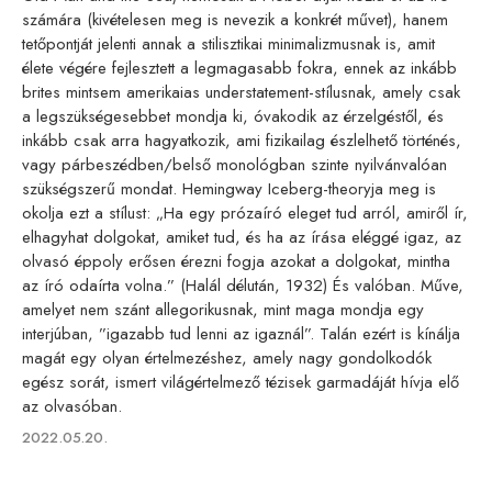
számára (kivételesen meg is nevezik a konkrét művet), hanem
tetőpontját jelenti annak a stilisztikai minimalizmusnak is, amit
élete végére fejlesztett a legmagasabb fokra, ennek az inkább
brites mintsem amerikaias understatement-stílusnak, amely csak
a legszükségesebbet mondja ki, óvakodik az érzelgéstől, és
inkább csak arra hagyatkozik, ami fizikailag észlelhető történés,
vagy párbeszédben/belső monológban szinte nyilvánvalóan
szükségszerű mondat. Hemingway Iceberg-theoryja meg is
okolja ezt a stílust: „Ha egy prózaíró eleget tud arról, amiről ír,
elhagyhat dolgokat, amiket tud, és ha az írása eléggé igaz, az
olvasó éppoly erősen érezni fogja azokat a dolgokat, mintha
az író odaírta volna.” (Halál délután, 1932) És valóban. Műve,
amelyet nem szánt allegorikusnak, mint maga mondja egy
interjúban, ”igazabb tud lenni az igaznál”. Talán ezért is kínálja
magát egy olyan értelmezéshez, amely nagy gondolkodók
egész sorát, ismert világértelmező tézisek garmadáját hívja elő
az olvasóban.
Published
2022.05.20.
on