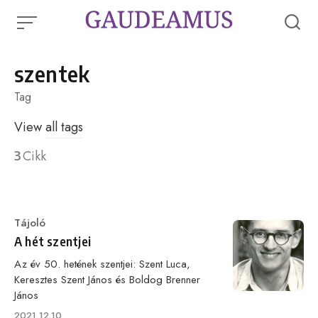
Skip
to
content
szentek
Tag
View
all tags
3
Cikk
Category
Tájoló
A hét szentjei
Az év 50. hetének szentjei: Szent Luca,
Keresztes Szent János és Boldog Brenner
János
Published
2021.12.10.