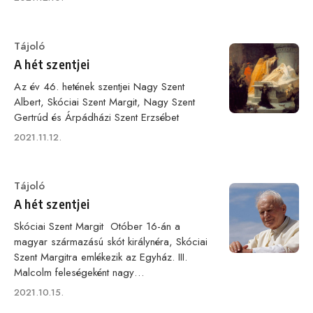
on
Category
Tájoló
A hét szentjei
Az év 46. hetének szentjei Nagy Szent
Albert, Skóciai Szent Margit, Nagy Szent
Gertrúd és Árpádházi Szent Erzsébet
Published
2021.11.12.
on
Category
Tájoló
A hét szentjei
Skóciai Szent Margit Otóber 16-án a
magyar származású skót királynéra, Skóciai
Szent Margitra emlékezik az Egyház. III.
Malcolm feleségeként nagy…
Published
2021.10.15.
on