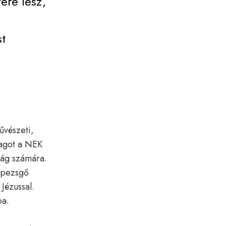
tere lesz,
t
űvészeti,
tagot a NEK
lág számára.
k pezsgő
Jézussal.
ba.