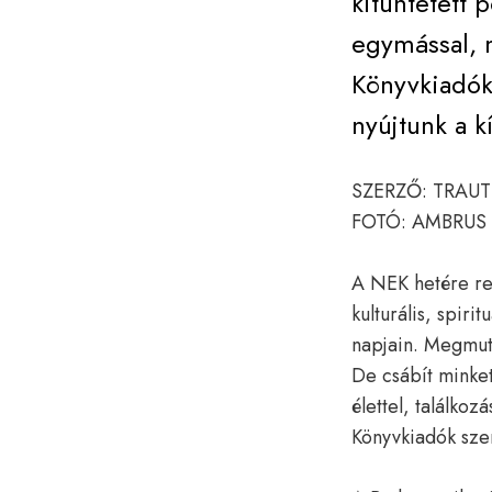
kitüntetett 
egymással, m
Könyvkiadók
nyújtunk a k
SZERZŐ: TRAU
FOTÓ: AMBRUS
A NEK hetére ren
kulturális, spir
napjain. Megmuta
De csábít minket
élettel, találko
Könyvkiadók szem