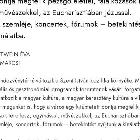
pontja megtelik pezsgő élettel, találkozások 
űvészekkel, az Eucharisztiában Jézussal.
 szemléje, koncertek, fórumok – betekintés
ínálatba.
TTWEIN ÉVA
 MARCSI
dezvénytérré változik a Szent István-bazilika környéke. M
ituális és gasztronómiai programok teremtenek vásári forga
tkozik a magyar kultúra, a magyar keresztény kultúra a vi
 magunkat is, hogy a város egy kitüntetett pontja megteli
zások tere lesz, egymással, művészekkel, az Eucharisztiában 
léje, koncertek, fórumok – betekintést nyújtunk a kínálat