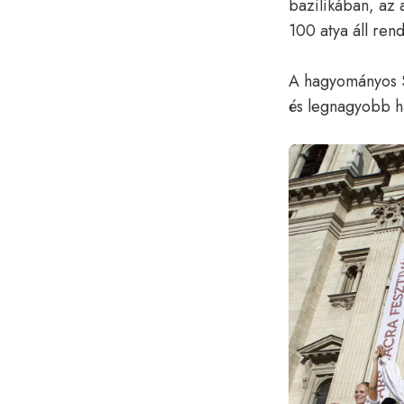
bazilikában, az 
100 atya áll re
A hagyományos S
és legnagyobb ha