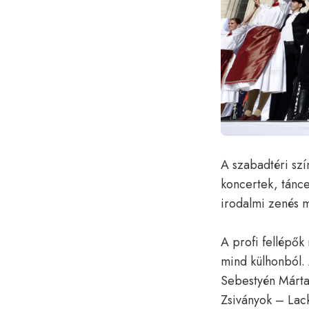
A szabadtéri szí
koncertek, tánc
irodalmi zenés m
A profi fellépők
mind külhonból. A
Sebestyén Márta
Zsiványok – Lack