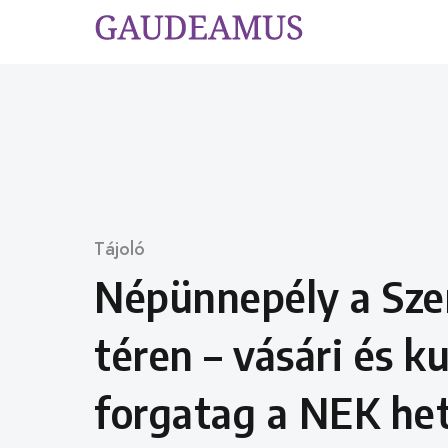
Skip
to
content
Category
Tájoló
Népünnepély a Sze
téren – vásári és ku
forgatag a NEK he