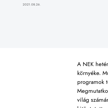
Published
2021.08.26.
on
A NEK hetére
környéke. Mű
programok t
Megmutatkozi
világ számár