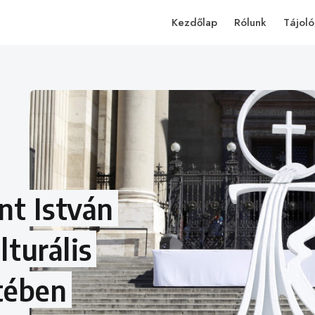
Kezdőlap
Rólunk
Tájoló
nt István
lturális
tében