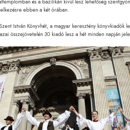
altemplomban és a bazilikán kívül lesz lehetőség szentgyón
ndelkezésre ebben a két órában.
zent István Könyvhét, a magyar keresztény könyvkiadók 
zai összejövetelén 30 kiadó lesz a hét minden napján jele