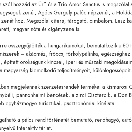
 szól hozzád az Úr” és a Trio Amor Sanctus is megszólal 
jegységek zenéi, Agócs Gergely palóc népzenét, a Hold
zenét hoz. Megszólal citera, tárogató, cimbalom. Lesz kat
rett, magyar nóta és cigányzene is.
érre összegyűjtötték a hungarikumokat, bemutatkozik a 80 t
lmiszerek – akácméz, fröccs, törkölypálinka, egészséghez
 épített örökségünk kincsei, ipari és műszaki megoldásain
 a magyarság kiemelkedő teljesítményeit, különlegességeit.
kban megjelennek szerzetesrendek termékei a kismarosi C
nybéli, pannonhalmi bencések, a zirci Cisztercik, a Don 
bb egyházmegye turisztikai, gasztronómiai kínálata.
gatható a pálos rend történetét bemutató, rendhagyó, aut
nyelvű interaktív tárlat.