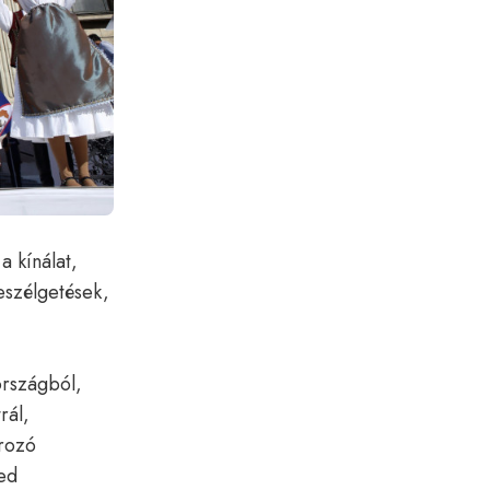
 kínálat,
szélgetések,
országból,
rál,
rozó
ed