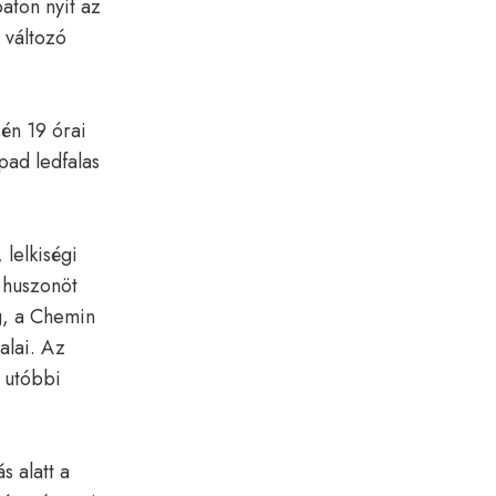
aton nyit az
 változó
én 19 órai
npad ledfalas
lelkiségi
 huszonöt
g, a Chemin
alai. Az
 utóbbi
s alatt a