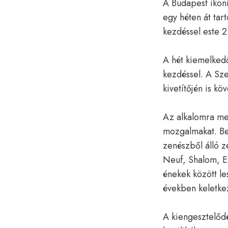
A Budapest ikon
egy héten át tart
kezdéssel este 
A hét kiemelked
kezdéssel. A Szen
kivetítőjén is k
Az alkalomra me
mozgalmakat. Bel
zenészből álló 
Neuf, Shalom, E
énekek között le
években keletkez
A kiengesztelődé