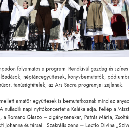
npadon folyamatos a program. Rendkívül gazdag és színes a
előadások, néptáncegyüttesek, könyvbemutatók, pódiumbe
űsor, tanúságtételek, az Ars Sacra programjai zajlanak.
 mellett amatőr együttesek is bemutatkoznak mind az anya
 nulladik napi nyitókoncertet a Kaláka adja. Fellép a Miszt
, a Romano Glaszo – cigányzenekar, Petrás Mária, Zsoltá
fi Johanna és társai. Szakrális zene – Lectio Divina „Szív