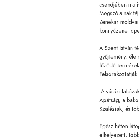
csendjében ma is
Megszólalnak tá
Zenekar moldvai 
könnyűzene, ope
A Szent István t
gyűjtemény: éle
fűződő termékek,
Felsorakoztatják
A vásári faháza
Apátság, a bako
Szaléziak, és tö
Egész héten láto
elhelyezett, több