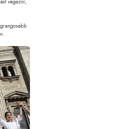
ást végezni,
legrangosabb
n.