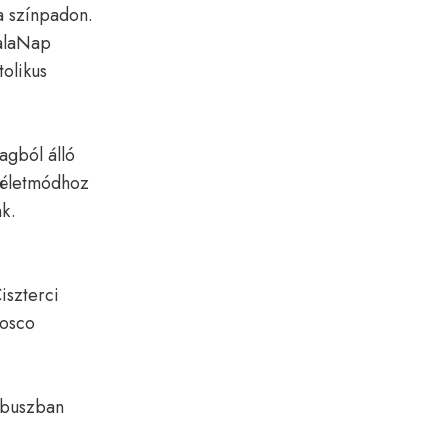
a színpadon.
dalaNap
olikus
agból álló
 életmódhoz
k.
iszterci
Bosco
óbuszban