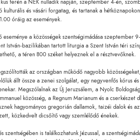
ikus terén a NEK nulladik napján, szeptember 4-én, szomb
ó kulturális és vásári forgatag, és tartanak a hétköznapokon
21.00 óráig az események.
ő eseménye a közösségek szentségimádása szeptember 9-
t István-bazilikában tartott liturgia a Szent István téri szí
övethető, a téren 800 széket helyeznek el a résztvevőknek.
gszólították az országban működő nagyobb közösségeket, 
őlük állt össze a zenei szolgálat, egy negyvenfős kórus és
zenekar. Megszólalnak az Új Jeruzsálem, a Nyolc Boldogsá
mmanuel közösség, a Regnum Marianum és a cserkészet d
sznek hagyományos gregorián dallamok, taizéi dalok és az
ett, közkedvelt dicsőítő vagy szemlélődő énekek.
s szentségében is találkozhatunk Jézussal, a szentségimádá