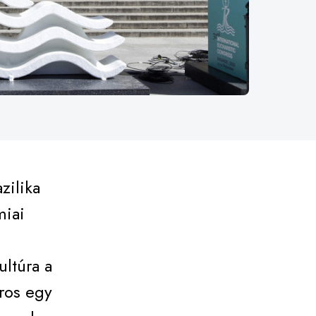
zilika
miai
ltúra a
ros egy