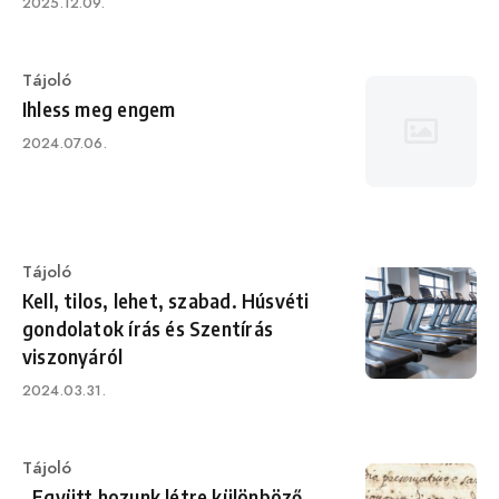
Published
2025.12.09.
on
Category
Tájoló
Ihless meg engem
Published
2024.07.06.
on
Category
Tájoló
Kell, tilos, lehet, szabad. Húsvéti
gondolatok írás és Szentírás
viszonyáról
Published
2024.03.31.
on
Category
Tájoló
„Együtt hozunk létre különböző