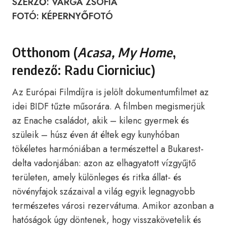
SZERZŐ: VARGA ZSÓFIA
FOTÓ: KÉPERNYŐFOTÓ
Otthonom (
Acasa, My Home
,
rendező: Radu Ciorniciuc)
Az Európai Filmdíjra is jelölt dokumentumfilmet az
idei BIDF tűzte műsorára. A filmben megismerjük
az Enache családot, akik – kilenc gyermek és
szüleik – húsz éven át éltek egy kunyhóban
tökéletes harmóniában a természettel a Bukarest-
delta vadonjában: azon az elhagyatott vízgyűjtő
területen, amely különleges és ritka állat- és
növényfajok százaival a világ egyik legnagyobb
természetes városi rezervátuma. Amikor azonban a
hatóságok úgy döntenek, hogy visszakövetelik és