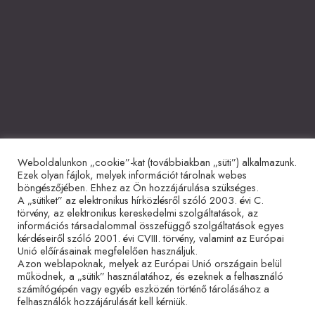
Weboldalunkon „cookie”-kat (továbbiakban „süti”) alkalmazunk.
Együttműködő partnerek
Ezek olyan fájlok, melyek információt tárolnak webes
böngészőjében. Ehhez az Ön hozzájárulása szükséges.
A „sütiket” az elektronikus hírközlésről szóló 2003. évi C.
törvény, az elektronikus kereskedelmi szolgáltatások, az
információs társadalommal összefüggő szolgáltatások egyes
kérdéseiről szóló 2001. évi CVIII. törvény, valamint az Európai
Unió előírásainak megfelelően használjuk.
Azon weblapoknak, melyek az Európai Unió országain belül
működnek, a „sütik” használatához, és ezeknek a felhasználó
Adatvédelmi tájékoztató
Impresszum
Sütitájékoztató
számítógépén vagy egyéb eszközén történő tárolásához a
felhasználók hozzájárulását kell kérniük.