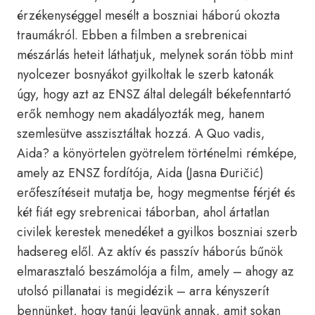
érzékenységgel mesélt a boszniai háború okozta
traumákról. Ebben a filmben a srebrenicai
mészárlás heteit láthatjuk, melynek során több mint
nyolcezer bosnyákot gyilkoltak le szerb katonák
úgy, hogy azt az ENSZ által delegált békefenntartó
erők nemhogy nem akadályozták meg, hanem
szemlesütve asszisztáltak hozzá. A Quo vadis,
Aida? a könyörtelen gyötrelem történelmi rémképe,
amely az ENSZ fordítója, Aida (Jasna Đuričić)
erőfeszítéseit mutatja be, hogy megmentse férjét és
két fiát egy srebrenicai táborban, ahol ártatlan
civilek kerestek menedéket a gyilkos boszniai szerb
hadsereg elől. Az aktív és passzív háborús bűnök
elmarasztaló beszámolója a film, amely – ahogy az
utolsó pillanatai is megidézik – arra kényszerít
bennünket, hogy tanúi legyünk annak, amit sokan