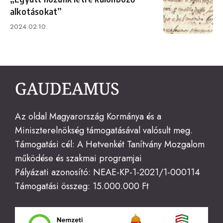
alkotásokat”
Published
2024.02.10.
on
Az oldal Magyarország Kormánya és a
Miniszterelnökség támogatásával valósult meg.
Támogatási cél: A Hetvenkét Tanítvány Mozgalom
működése és szakmai programjai
Pályázati azonosító: NEAE-KP-1-2021/1-000114
Támogatási összeg: 15.000.000 Ft