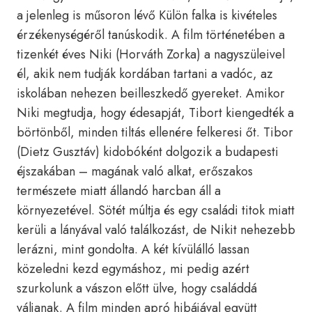
a jelenleg is műsoron lévő Külön falka is kivételes
érzékenységéről tanúskodik. A film történetében a
tizenkét éves Niki (Horváth Zorka) a nagyszüleivel
él, akik nem tudják kordában tartani a vadóc, az
iskolában nehezen beilleszkedő gyereket. Amikor
Niki megtudja, hogy édesapját, Tibort kiengedték a
börtönből, minden tiltás ellenére felkeresi őt. Tibor
(Dietz Gusztáv) kidobóként dolgozik a budapesti
éjszakában – magának való alkat, erőszakos
természete miatt állandó harcban áll a
környezetével. Sötét múltja és egy családi titok miatt
kerüli a lányával való találkozást, de Nikit nehezebb
lerázni, mint gondolta. A két kívülálló lassan
közeledni kezd egymáshoz, mi pedig azért
szurkolunk a vászon előtt ülve, hogy családdá
váljanak. A film minden apró hibájával együtt