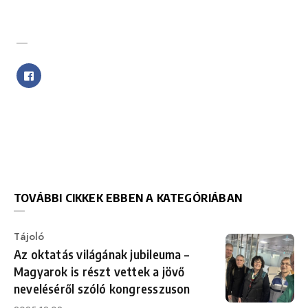
SHARE WITH FRIENDS
TOVÁBBI CIKKEK EBBEN A KATEGÓRIÁBAN
Category
Tájoló
Az oktatás világának jubileuma –
Magyarok is részt vettek a jövő
neveléséről szóló kongresszuson