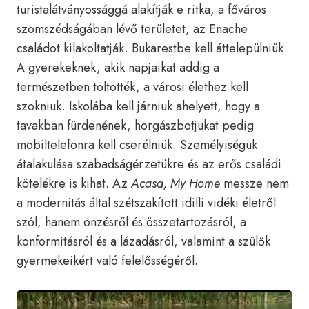
turistalátványossággá alakítják e ritka, a főváros
szomszédságában lévő területet, az Enache
családot kilakoltatják. Bukarestbe kell áttelepülniük.
A gyerekeknek, akik napjaikat addig a
természetben töltötték, a városi élethez kell
szokniuk. Iskolába kell járniuk ahelyett, hogy a
tavakban fürdenének, horgászbotjukat pedig
mobiltelefonra kell cserélniük. Személyiségük
átalakulása szabadságérzetükre és az erős családi
kötelékre is kihat. Az
Acasa, My Home
messze nem
a modernitás által szétszakított idilli vidéki életről
szól, hanem önzésről és összetartozásról, a
konformitásról és a lázadásról, valamint a szülők
gyermekeikért való felelősségéről.