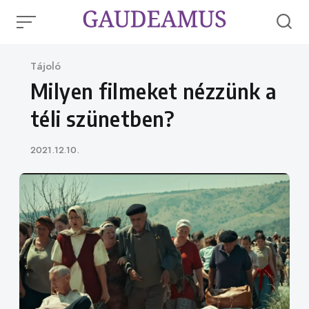
Skip
to
content
Category
Tájoló
Milyen filmeket nézzünk a
téli szünetben?
Published
2021.12.10.
on