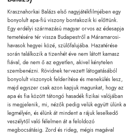
Krasznahorkai Balázs első nagyjátékfilmjében egy
bonyolult apa-fiú viszony bontakozik ki előttünk.
Egy erdélyi származású magyar orvos az édesapja
temetésére tér vissza Budapestről a Máramarosi-
havasok hegyei közé, szülőfalujába. Hazatérése
során találkozik a tizenhét éve nem látott kamasz
fiával, de nem ő az egyetlen, akivel kénytelen
szembenézni. Rövidnek tervezett látogatásából
bonyolult viszonyok felderítése és menekülés lesz,
majd egyszer csak azon kapjuk magunkat, hogy az
apa és fia között tátongó hasadék fizikai valójában
is megjelenik, mi, nézők pedig velük együtt ülünk a
legmélyén, és élünk át mindent a rájuk leselkedő
veszélytől való félelmen át a feloldozó
megbocsátásig. Zord és rideg, mégis magával