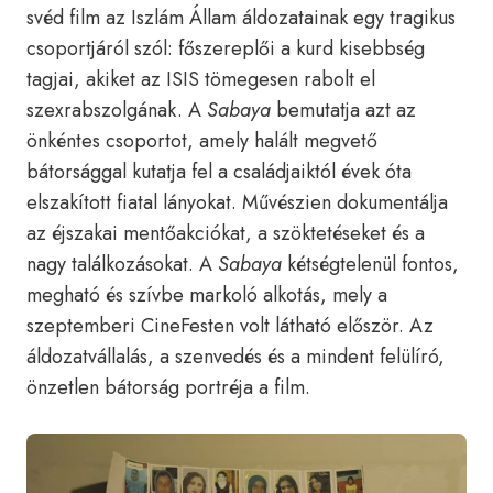
svéd film az Iszlám Állam áldozatainak egy tragikus
csoportjáról szól: főszereplői a kurd kisebbség
tagjai, akiket az ISIS tömegesen rabolt el
szexrabszolgának. A
Sabaya
bemutatja azt az
önkéntes csoportot, amely halált megvető
bátorsággal kutatja fel a családjaiktól évek óta
elszakított fiatal lányokat. Művészien dokumentálja
az éjszakai mentőakciókat, a szöktetéseket és a
nagy találkozásokat. A
Sabaya
kétségtelenül fontos,
megható és szívbe markoló alkotás, mely a
szeptemberi CineFesten volt látható először. Az
áldozatvállalás, a szenvedés és a mindent felülíró,
önzetlen bátorság portréja a film.