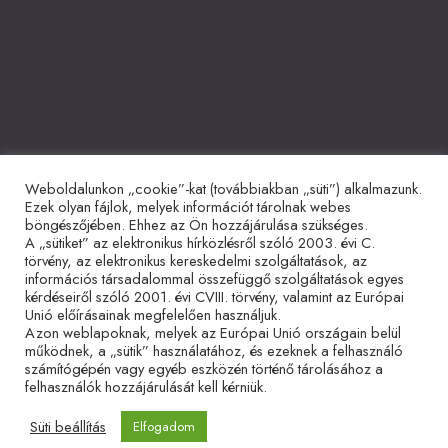
Weboldalunkon „cookie”-kat (továbbiakban „süti”) alkalmazunk.
Együttműködő partnerek
Ezek olyan fájlok, melyek információt tárolnak webes
böngészőjében. Ehhez az Ön hozzájárulása szükséges.
A „sütiket” az elektronikus hírközlésről szóló 2003. évi C.
törvény, az elektronikus kereskedelmi szolgáltatások, az
információs társadalommal összefüggő szolgáltatások egyes
kérdéseiről szóló 2001. évi CVIII. törvény, valamint az Európai
Unió előírásainak megfelelően használjuk.
Azon weblapoknak, melyek az Európai Unió országain belül
működnek, a „sütik” használatához, és ezeknek a felhasználó
Adatvédelmi tájékoztató
Impresszum
Sütitájékoztató
számítógépén vagy egyéb eszközén történő tárolásához a
felhasználók hozzájárulását kell kérniük.
Süti beállítás
Elfogadom
© 2026 Hetvenkét Tanítvány Mozgalom