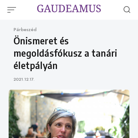
Skip
to
content
Category
Párbeszéd
Önismeret és
megoldásfókusz a tanári
életpályán
Published
2021.12.17.
on