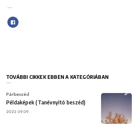
SHARE WITH FRIENDS
TOVÁBBI CIKKEK EBBEN A KATEGÓRIÁBAN
Category
Párbeszéd
Példaképek (Tanévnyitó beszéd)
Published
2022.09.09.
on