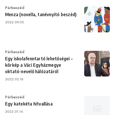
Category
Párbeszéd
Menza (novella, tanévnyitó beszéd)
Published
2022.09.05.
on
Category
Párbeszéd
Egy iskolafenntartó lehetőségei –
körkép a Váci Egyházmegye
oktató-nevelő hálózatáról
Published
2022.02.18.
on
Category
Párbeszéd
Egy katekéta hitvallása
Published
2022.01.14.