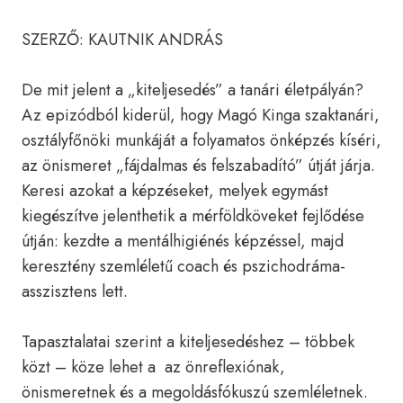
SZERZŐ: KAUTNIK ANDRÁS
De mit jelent a „kiteljesedés” a tanári életpályán?
Az epizódból kiderül, hogy Magó Kinga szaktanári,
osztályfőnöki munkáját a folyamatos önképzés kíséri,
az önismeret „fájdalmas és felszabadító” útját járja.
Keresi azokat a képzéseket, melyek egymást
kiegészítve jelenthetik a mérföldköveket fejlődése
útján: kezdte a mentálhigiénés képzéssel, majd
keresztény szemléletű coach és pszichodráma-
asszisztens lett.
Tapasztalatai szerint a kiteljesedéshez – többek
közt – köze lehet a az önreflexiónak,
önismeretnek és a megoldásfókuszú szemléletnek.