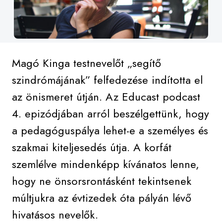
Magó Kinga testnevelőt „segítő
szindrómájának” felfedezése indította el
az önismeret útján. Az Educast podcast
4. epizódjában arról beszélgettünk, hogy
a pedagóguspálya lehet-e a személyes és
szakmai kiteljesedés útja. A korfát
szemlélve mindenképp kívánatos lenne,
hogy ne önsorsrontásként tekintsenek
múltjukra az évtizedek óta pályán lévő
hivatásos nevelők.